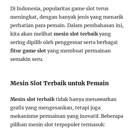
Di Indonesia, popularitas game slot terus
meningkat, dengan banyak jenis yang menarik
perhatian para pemain. Dalam pembahasan ini,
kita akan melihat
mesin slot terbaik
yang
sering dipilih oleh penggemar serta berbagai
fitur game slot
yang membuat permainan
semakin seru.
Mesin Slot Terbaik untuk Pemain
Mesin slot terbaik
tidak hanya menawarkan
grafis yang mengesankan, tetapi juga
mekanisme permainan yang inovatif. Beberapa
pilihan mesin slot terpopuler termasuk: