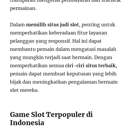
permainan.
Dalam
memilih situs judi slot
, penting untuk
memperhatikan keberadaan fitur layanan
pelanggan yang responsif. Hal ini dapat
membantu pemain dalam mengatasi masalah
yang mungkin terjadi saat bermain. Dengan
memperhatikan semua
ciri-ciri situs terbaik
,
pemain dapat membuat keputusan yang lebih
bijak dan meningkatkan pengalaman bermain
slot mereka.
Game Slot Terpopuler di
Indonesia