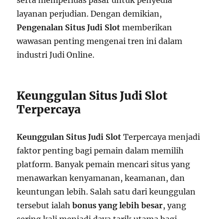
layanan perjudian. Dengan demikian,
Pengenalan Situs Judi Slot
memberikan
wawasan penting mengenai tren ini dalam
industri Judi Online.
Keunggulan Situs Judi Slot
Terpercaya
Keunggulan Situs Judi Slot
Terpercaya menjadi
faktor penting bagi pemain dalam memilih
platform. Banyak pemain mencari situs yang
menawarkan kenyamanan, keamanan, dan
keuntungan lebih. Salah satu dari keunggulan
tersebut ialah
bonus yang lebih besar
, yang
sering kali menjadi daya tarik utama bagi