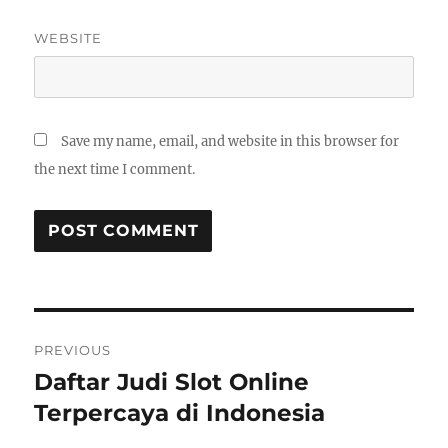
WEBSITE
Save my name, email, and website in this browser for
the next time I comment.
Post
PREVIOUS
navigation
Daftar Judi Slot Online
Previous
post:
Terpercaya di Indonesia