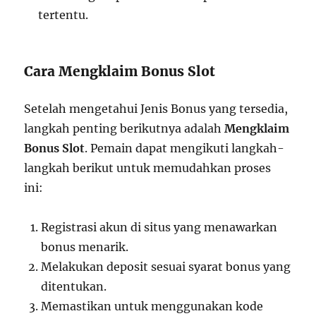
tertentu.
Cara Mengklaim Bonus Slot
Setelah mengetahui Jenis Bonus yang tersedia,
langkah penting berikutnya adalah
Mengklaim
Bonus Slot
. Pemain dapat mengikuti langkah-
langkah berikut untuk memudahkan proses
ini:
Registrasi akun di situs yang menawarkan
bonus menarik.
Melakukan deposit sesuai syarat bonus yang
ditentukan.
Memastikan untuk menggunakan kode