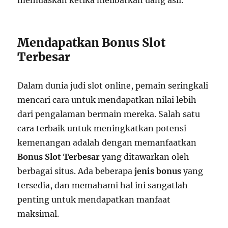
Mendapatkan Bonus Slot
Terbesar
Dalam dunia judi slot online, pemain seringkali
mencari cara untuk mendapatkan nilai lebih
dari pengalaman bermain mereka. Salah satu
cara terbaik untuk meningkatkan potensi
kemenangan adalah dengan memanfaatkan
Bonus Slot Terbesar
yang ditawarkan oleh
berbagai situs. Ada beberapa
jenis bonus
yang
tersedia, dan memahami hal ini sangatlah
penting untuk mendapatkan manfaat
maksimal.