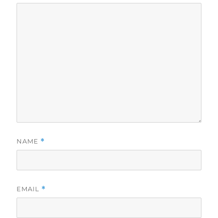
NAME
*
EMAIL
*