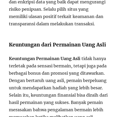
dan enkripsi data yang baik dapat mengurangi
risiko penipuan. Selalu pilih situs yang
memiliki ulasan positif terkait keamanan dan
transparansi dalam melakukan transaksi.
Keuntungan dari Permainan Uang Asli
Keuntungan Permainan Uang Asli
tidak hanya
terletak pada sensasi bermain, tetapi juga pada
berbagai bonus dan promosi yang ditawarkan.
Dengan bertaruh uang asli, pemain berpeluang
untuk mendapatkan hadiah yang lebih besar.
Selain itu, keuntungan finansial bisa diraih dari
hasil permainan yang sukses. Banyak pemain
merasakan bahwa pengalaman bermain lebih
memuaskan ketika melibatkan uang asli.