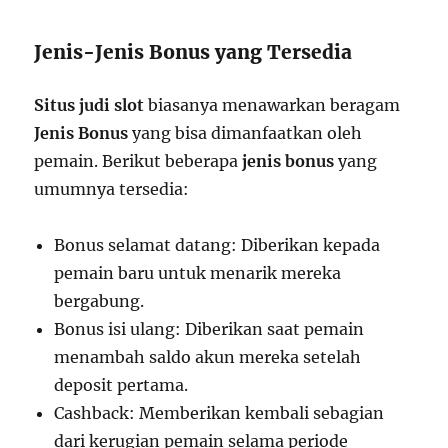
Jenis-Jenis Bonus yang Tersedia
Situs judi slot
biasanya menawarkan beragam
Jenis Bonus
yang bisa dimanfaatkan oleh
pemain. Berikut beberapa
jenis bonus
yang
umumnya tersedia:
Bonus selamat datang: Diberikan kepada
pemain baru untuk menarik mereka
bergabung.
Bonus isi ulang: Diberikan saat pemain
menambah saldo akun mereka setelah
deposit pertama.
Cashback: Memberikan kembali sebagian
dari kerugian pemain selama periode