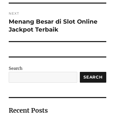
NEXT
Menang Besar di Slot Online
Next
post:
Jackpot Terbaik
Search
SEARCH
Recent Posts