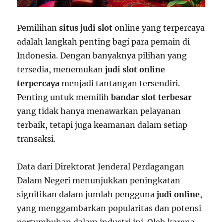
Pemilihan
situs judi slot
online yang terpercaya
adalah langkah penting bagi para pemain di
Indonesia. Dengan banyaknya pilihan yang
tersedia, menemukan
judi slot online
terpercaya
menjadi tantangan tersendiri.
Penting untuk memilih
bandar slot terbesar
yang tidak hanya menawarkan pelayanan
terbaik, tetapi juga keamanan dalam setiap
transaksi.
Data dari Direktorat Jenderal Perdagangan
Dalam Negeri menunjukkan peningkatan
signifikan dalam jumlah pengguna
judi online
,
yang menggambarkan popularitas dan potensi
pertumbuhan dalam industri ini. Oleh karena