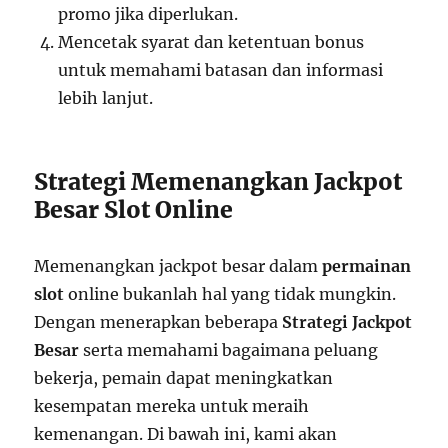
promo jika diperlukan.
Mencetak syarat dan ketentuan bonus
untuk memahami batasan dan informasi
lebih lanjut.
Strategi Memenangkan Jackpot
Besar Slot Online
Memenangkan jackpot besar dalam
permainan
slot
online bukanlah hal yang tidak mungkin.
Dengan menerapkan beberapa
Strategi Jackpot
Besar
serta memahami bagaimana peluang
bekerja, pemain dapat meningkatkan
kesempatan mereka untuk meraih
kemenangan. Di bawah ini, kami akan