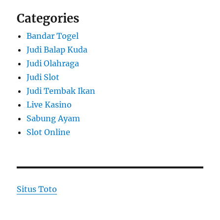
Categories
Bandar Togel
Judi Balap Kuda
Judi Olahraga
Judi Slot
Judi Tembak Ikan
Live Kasino
Sabung Ayam
Slot Online
Situs Toto