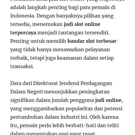
adalah langkah penting bagi para pemain di
Indonesia. Dengan banyaknya pilihan yang
tersedia, menemukan
judi slot online
terpercaya
menjadi tantangan tersendiri.
Penting untuk memilih
bandar slot terbesar
yang tidak hanya menawarkan pelayanan
terbaik, tetapi juga keamanan dalam setiap
transaksi.
Data dari Direktorat Jenderal Perdagangan
Dalam Negeri menunjukkan peningkatan
signifikan dalam jumlah pengguna
judi online
,
yang menggambarkan popularitas dan potensi
pertumbuhan dalam industri ini. Oleh karena
itu, pemain perlu lebih berhati-hati dan teliti
dalam menentukan opsi yang tepat.