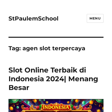
StPaulemSchool
MENU
Tag:
agen slot terpercaya
Slot Online Terbaik di
Indonesia 2024| Menang
Besar