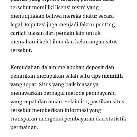
tersebut memiliki lisensi resmi yang
menunjukkan bahwa mereka diatur secara
legal. Reputasi juga menjadi faktor penting,
carilah ulasan dari pemain lain untuk
memahami kelebihan dan kekurangan situs
tersebut.
Kemudahan dalam melakukan deposit dan
penarikan merupakan salah satu
tips memilih
yang tepat. Situs yang baik biasanya
menawarkan berbagai metode pembayaran
yang cepat dan aman. Selain itu, pastikan situs
tersebut memberikan informasi yang
transparan mengenai pembayaran dan statistik
permainan.