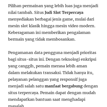
Pilihan permainan yang lebih luas juga menjadi
nilai tambah. Situs
Judi Slot Terpercaya
menyediakan berbagai jenis game, mulai dari
mesin slot klasik hingga mesin video modern.
Keberagaman ini memberikan pengalaman
bermain yang tidak membosankan.
Pengamanan data pengguna menjadi prioritas
bagi situs-situs ini. Dengan teknologi enkripsi
yang canggih, pemain merasa lebih aman
dalam melakukan transaksi. Tidak hanya itu,
pelayanan pelanggan yang responsif juga
menjadi salah satu
manfaat bergabung
dengan
situs terpercaya. Pemain dapat dengan mudah
mendapatkan bantuan saat menghadapi
masalah.