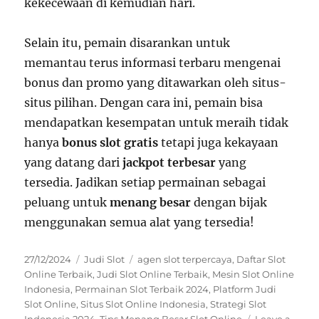
kekecewaan di kemudian hari.
Selain itu, pemain disarankan untuk
memantau terus informasi terbaru mengenai
bonus dan promo yang ditawarkan oleh situs-
situs pilihan. Dengan cara ini, pemain bisa
mendapatkan kesempatan untuk meraih tidak
hanya
bonus slot gratis
tetapi juga kekayaan
yang datang dari
jackpot terbesar
yang
tersedia. Jadikan setiap permainan sebagai
peluang untuk
menang besar
dengan bijak
menggunakan semua alat yang tersedia!
Posted
Categories
Tags
27/12/2024
Judi Slot
agen slot terpercaya
,
Daftar Slot
on
Online Terbaik
,
Judi Slot Online Terbaik
,
Mesin Slot Online
Indonesia
,
Permainan Slot Terbaik 2024
,
Platform Judi
Slot Online
,
Situs Slot Online Indonesia
,
Strategi Slot
Indonesia 2024
,
Tips Menang Besar Slot Online
Leave a