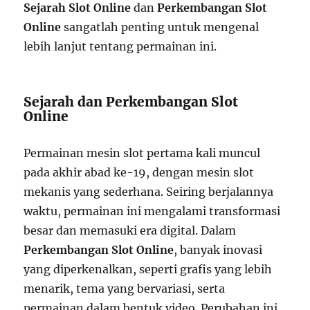
Sejarah Slot Online
dan
Perkembangan Slot
Online
sangatlah penting untuk mengenal
lebih lanjut tentang permainan ini.
Sejarah dan Perkembangan Slot
Online
Permainan mesin slot pertama kali muncul
pada akhir abad ke-19, dengan mesin slot
mekanis yang sederhana. Seiring berjalannya
waktu, permainan ini mengalami transformasi
besar dan memasuki era digital. Dalam
Perkembangan Slot Online
, banyak inovasi
yang diperkenalkan, seperti grafis yang lebih
menarik, tema yang bervariasi, serta
permainan dalam bentuk video. Perubahan ini