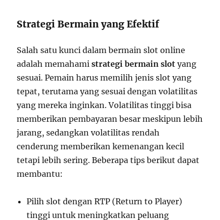
Strategi Bermain yang Efektif
Salah satu kunci dalam bermain slot online
adalah memahami
strategi bermain slot
yang
sesuai. Pemain harus memilih jenis slot yang
tepat, terutama yang sesuai dengan volatilitas
yang mereka inginkan. Volatilitas tinggi bisa
memberikan pembayaran besar meskipun lebih
jarang, sedangkan volatilitas rendah
cenderung memberikan kemenangan kecil
tetapi lebih sering. Beberapa tips berikut dapat
membantu:
Pilih slot dengan RTP (Return to Player)
tinggi untuk meningkatkan peluang