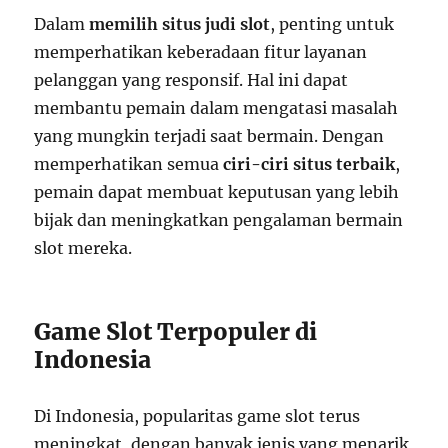
Dalam
memilih situs judi slot
, penting untuk
memperhatikan keberadaan fitur layanan
pelanggan yang responsif. Hal ini dapat
membantu pemain dalam mengatasi masalah
yang mungkin terjadi saat bermain. Dengan
memperhatikan semua
ciri-ciri situs terbaik
,
pemain dapat membuat keputusan yang lebih
bijak dan meningkatkan pengalaman bermain
slot mereka.
Game Slot Terpopuler di
Indonesia
Di Indonesia, popularitas game slot terus
meningkat, dengan banyak jenis yang menarik