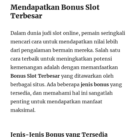
Mendapatkan Bonus Slot
Terbesar
Dalam dunia judi slot online, pemain seringkali
mencari cara untuk mendapatkan nilai lebih
dari pengalaman bermain mereka. Salah satu
cara terbaik untuk meningkatkan potensi
kemenangan adalah dengan memanfaatkan
Bonus Slot Terbesar
yang ditawarkan oleh
berbagai situs. Ada beberapa
jenis bonus
yang
tersedia, dan memahami hal ini sangatlah
penting untuk mendapatkan manfaat
maksimal.
Jenis-Jenis Bonus yang Tersedia