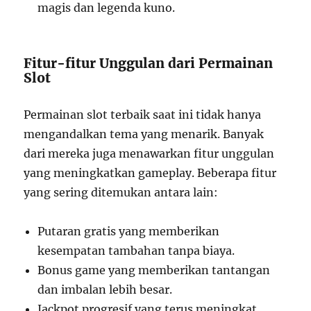
magis dan legenda kuno.
Fitur-fitur Unggulan dari Permainan
Slot
Permainan slot terbaik saat ini tidak hanya
mengandalkan tema yang menarik. Banyak
dari mereka juga menawarkan fitur unggulan
yang meningkatkan gameplay. Beberapa fitur
yang sering ditemukan antara lain:
Putaran gratis yang memberikan
kesempatan tambahan tanpa biaya.
Bonus game yang memberikan tantangan
dan imbalan lebih besar.
Jackpot progresif yang terus meningkat