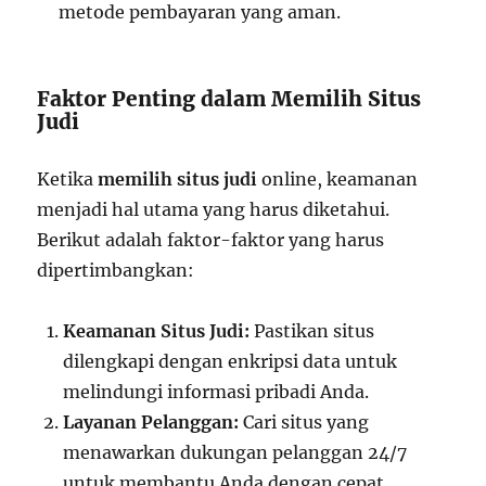
metode pembayaran yang aman.
Faktor Penting dalam Memilih Situs
Judi
Ketika
memilih situs judi
online, keamanan
menjadi hal utama yang harus diketahui.
Berikut adalah faktor-faktor yang harus
dipertimbangkan:
Keamanan Situs Judi:
Pastikan situs
dilengkapi dengan enkripsi data untuk
melindungi informasi pribadi Anda.
Layanan Pelanggan:
Cari situs yang
menawarkan dukungan pelanggan 24/7
untuk membantu Anda dengan cepat.