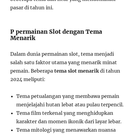
pasar di tahun ini.
P permainan Slot dengan Tema
Menarik
Dalam dunia permainan slot, tema menjadi
salah satu faktor utama yang menarik minat
pemain. Beberapa
tema slot menarik
di tahun
2024 meliputi:
Tema petualangan yang membawa pemain
menjelajahi hutan lebat atau pulau terpencil.
Tema film terkenal yang menghidupkan
karakter dan momen ikonik dari layar lebar.
Tema mitologi yang menawarkan nuansa