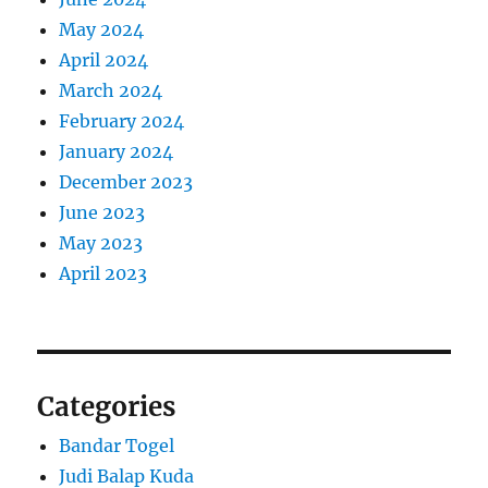
May 2024
April 2024
March 2024
February 2024
January 2024
December 2023
June 2023
May 2023
April 2023
Categories
Bandar Togel
Judi Balap Kuda