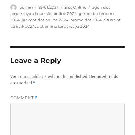
Author
Posted
Categories
Tags
admin
29/01/2024
Slot Online
agen slot
on
terpercaya
,
daftar slot online 2024
,
game slot terbaru
2024
,
jackpot slot online 2024
,
promo slot 2024
,
situs slot
terbaik 2024
,
slot online terpercaya 2024
Leave a Reply
Your email address will not be published.
Required fields
are marked
*
COMMENT
*