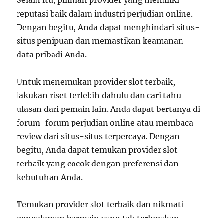
reputasi baik dalam industri perjudian online.
Dengan begitu, Anda dapat menghindari situs-
situs penipuan dan memastikan keamanan
data pribadi Anda.
Untuk menemukan provider slot terbaik,
lakukan riset terlebih dahulu dan cari tahu
ulasan dari pemain lain. Anda dapat bertanya di
forum-forum perjudian online atau membaca
review dari situs-situs terpercaya. Dengan
begitu, Anda dapat temukan provider slot
terbaik yang cocok dengan preferensi dan
kebutuhan Anda.
Temukan provider slot terbaik dan nikmati
pengalaman bermain yang tak terlupakan