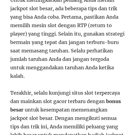
jackpot slot besar, ada beberapa tips dan trik
yang bisa Anda coba. Pertama, pastikan Anda
memilih mesin slot dengan RTP (return to
player) yang tinggi. Selain itu, gunakan strategi
bermain yang tepat dan jangan terburu-buru
saat memasang taruhan. Selalu perhatikan
jumlah taruhan Anda dan jangan tergoda
untuk menggandakan taruhan Anda ketika
kalah.
Terakhir, selalu kunjungi situs slot terpercaya
dan mainkan slot gacor terbaru dengan
bonus
besar
untuk kesempatan memenangkan
jackpot slot besar. Dengan mengikuti semua
tips dan trik ini, Anda memiliki peluang yang
lebih besar untuk mendapatkan hadiah jackpot