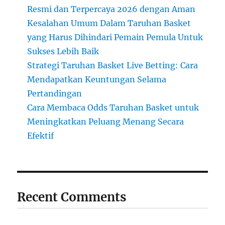
Resmi dan Terpercaya 2026 dengan Aman
Kesalahan Umum Dalam Taruhan Basket
yang Harus Dihindari Pemain Pemula Untuk
Sukses Lebih Baik
Strategi Taruhan Basket Live Betting: Cara
Mendapatkan Keuntungan Selama
Pertandingan
Cara Membaca Odds Taruhan Basket untuk
Meningkatkan Peluang Menang Secara
Efektif
Recent Comments