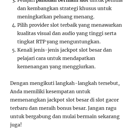
dan kembangkan strategi khusus untuk
meningkatkan peluang menang.
Pilih provider slot terbaik yang menawarkan
kualitas visual dan audio yang tinggi serta
tingkat RTP yang menguntungkan.
Kenali jenis-jenis jackpot slot besar dan
pelajari cara untuk mendapatkan
kemenangan yang menggiurkan.
Dengan mengikuti langkah-langkah tersebut,
Anda memiliki kesempatan untuk
memenangkan jackpot slot besar di slot gacor
terbaru dan meraih bonus besar. Jangan ragu
untuk bergabung dan mulai bermain sekarang
juga!