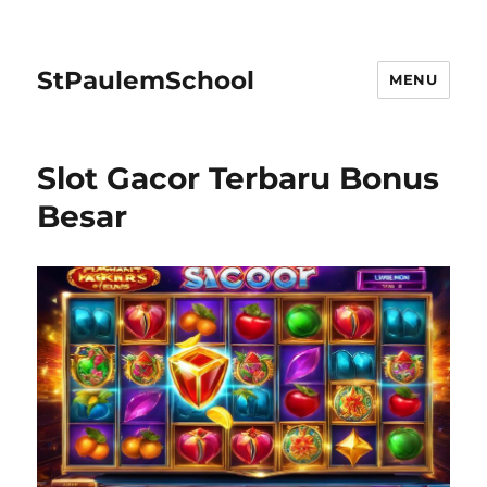
StPaulemSchool
MENU
Slot Gacor Terbaru Bonus
Besar