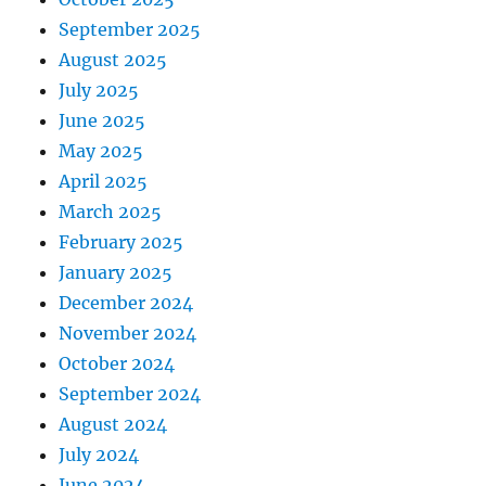
September 2025
August 2025
July 2025
June 2025
May 2025
April 2025
March 2025
February 2025
January 2025
December 2024
November 2024
October 2024
September 2024
August 2024
July 2024
June 2024