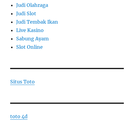
Judi Olahraga
Judi Slot
Judi Tembak Ikan
Live Kasino
Sabung Ayam
Slot Online
Situs Toto
toto 4d