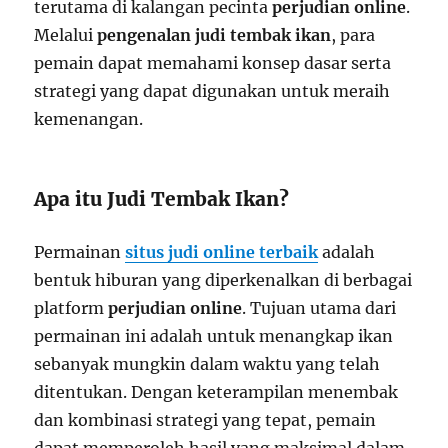
terutama di kalangan pecinta
perjudian online
.
Melalui
pengenalan judi tembak ikan
, para
pemain dapat memahami konsep dasar serta
strategi yang dapat digunakan untuk meraih
kemenangan.
Apa itu Judi Tembak Ikan?
Permainan
situs judi online terbaik
adalah
bentuk hiburan yang diperkenalkan di berbagai
platform
perjudian online
. Tujuan utama dari
permainan ini adalah untuk menangkap ikan
sebanyak mungkin dalam waktu yang telah
ditentukan. Dengan keterampilan menembak
dan kombinasi strategi yang tepat, pemain
dapat memperoleh hasil yang maksimal dalam