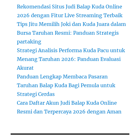
Rekomendasi Situs Judi Balap Kuda Online
2026 dengan Fitur Live Streaming Terbaik
Tips Jitu Memilih Joki dan Kuda Juara dalam
Bursa Taruhan Resmi: Panduan Strategis
partaking
Strategi Analisis Performa Kuda Pacu untuk
Menang Taruhan 2026: Panduan Evaluasi
Akurat
Panduan Lengkap Membaca Pasaran
Taruhan Balap Kuda Bagi Pemula untuk
Strategi Cerdas
Cara Daftar Akun Judi Balap Kuda Online
Resmi dan Terpercaya 2026 dengan Aman