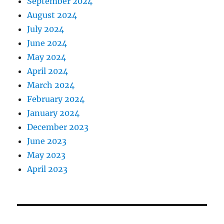
September 2024
August 2024
July 2024
June 2024
May 2024
April 2024
March 2024
February 2024
January 2024
December 2023
June 2023
May 2023
April 2023