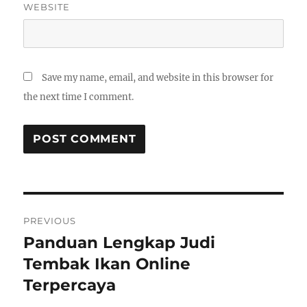
WEBSITE
Save my name, email, and website in this browser for
the next time I comment.
Post
PREVIOUS
navigation
Panduan Lengkap Judi
Previous
post:
Tembak Ikan Online
Terpercaya