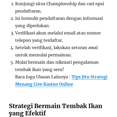
Kunjungi situs Championship dan cari opsi
pendaftaran.
Isi formulir pendaftaran dengan informasi
yang diperlukan.
Verifikasi akun melalui email atau nomor
telepon yang terdaftar.
Setelah verifikasi, lakukan setoran awal
untuk memulai permainan.
Mulai bermain dan nikmati pengalaman
tembak ikan yang seru!
Baca Juga Ulasan Lainnya :
Tips Jitu Strategi
Menang Live Kasino Online
Strategi Bermain Tembak Ikan
yang Efektif