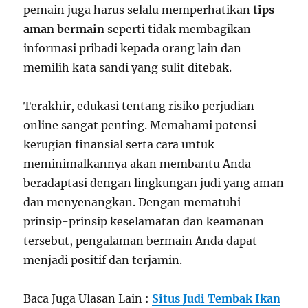
pemain juga harus selalu memperhatikan
tips
aman bermain
seperti tidak membagikan
informasi pribadi kepada orang lain dan
memilih kata sandi yang sulit ditebak.
Terakhir, edukasi tentang risiko perjudian
online sangat penting. Memahami potensi
kerugian finansial serta cara untuk
meminimalkannya akan membantu Anda
beradaptasi dengan lingkungan judi yang aman
dan menyenangkan. Dengan mematuhi
prinsip-prinsip keselamatan dan keamanan
tersebut, pengalaman bermain Anda dapat
menjadi positif dan terjamin.
Baca Juga Ulasan Lain :
Situs Judi Tembak Ikan