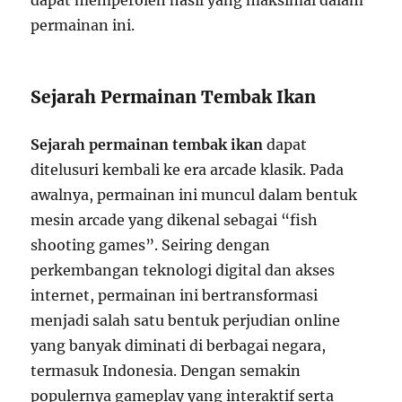
permainan ini.
Sejarah Permainan Tembak Ikan
Sejarah permainan tembak ikan
dapat
ditelusuri kembali ke era arcade klasik. Pada
awalnya, permainan ini muncul dalam bentuk
mesin arcade yang dikenal sebagai “fish
shooting games”. Seiring dengan
perkembangan teknologi digital dan akses
internet, permainan ini bertransformasi
menjadi salah satu bentuk perjudian online
yang banyak diminati di berbagai negara,
termasuk Indonesia. Dengan semakin
populernya gameplay yang interaktif serta