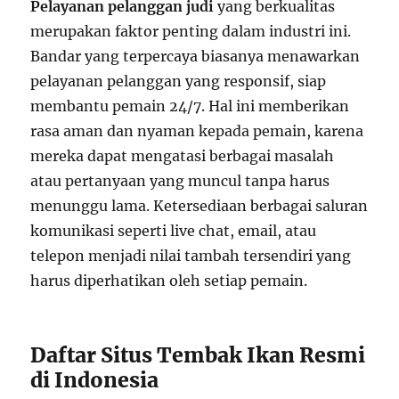
Pelayanan pelanggan judi
yang berkualitas
merupakan faktor penting dalam industri ini.
Bandar yang terpercaya biasanya menawarkan
pelayanan pelanggan yang responsif, siap
membantu pemain 24/7. Hal ini memberikan
rasa aman dan nyaman kepada pemain, karena
mereka dapat mengatasi berbagai masalah
atau pertanyaan yang muncul tanpa harus
menunggu lama. Ketersediaan berbagai saluran
komunikasi seperti live chat, email, atau
telepon menjadi nilai tambah tersendiri yang
harus diperhatikan oleh setiap pemain.
Daftar Situs Tembak Ikan Resmi
di Indonesia