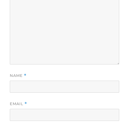
NAME
*
EMAIL
*