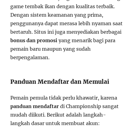
game tembak ikan dengan kualitas terbaik.
Dengan sistem keamanan yang prima,
penggunanya dapat merasa lebih nyaman saat
bertaruh. Situs ini juga menyediakan berbagai
bonus dan promosi
yang menarik bagi para
pemain baru maupun yang sudah
berpengalaman.
Panduan Mendaftar dan Memulai
Pemain pemula tidak perlu khawatir, karena
panduan mendaftar
di Championship sangat
mudah diikuti. Berikut adalah langkah-
langkah dasar untuk membuat akun: