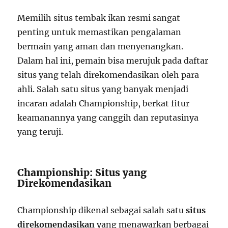
Memilih situs tembak ikan resmi sangat
penting untuk memastikan pengalaman
bermain yang aman dan menyenangkan.
Dalam hal ini, pemain bisa merujuk pada daftar
situs yang telah direkomendasikan oleh para
ahli. Salah satu situs yang banyak menjadi
incaran adalah Championship, berkat fitur
keamanannya yang canggih dan reputasinya
yang teruji.
Championship: Situs yang
Direkomendasikan
Championship dikenal sebagai salah satu
situs
direkomendasikan
yang menawarkan berbagai