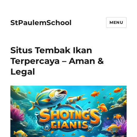
StPaulemSchool
MENU
Situs Tembak Ikan
Terpercaya – Aman &
Legal