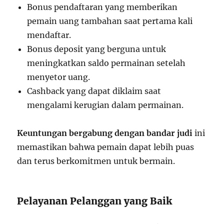
Bonus pendaftaran yang memberikan
pemain uang tambahan saat pertama kali
mendaftar.
Bonus deposit yang berguna untuk
meningkatkan saldo permainan setelah
menyetor uang.
Cashback yang dapat diklaim saat
mengalami kerugian dalam permainan.
Keuntungan bergabung dengan bandar judi
ini
memastikan bahwa pemain dapat lebih puas
dan terus berkomitmen untuk bermain.
Pelayanan Pelanggan yang Baik