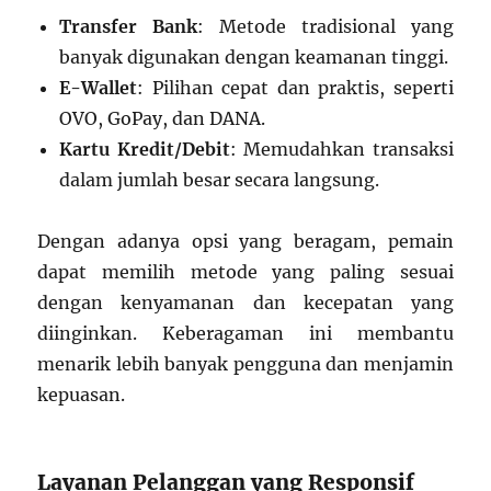
Transfer Bank
: Metode tradisional yang
banyak digunakan dengan keamanan tinggi.
E-Wallet
: Pilihan cepat dan praktis, seperti
OVO, GoPay, dan DANA.
Kartu Kredit/Debit
: Memudahkan transaksi
dalam jumlah besar secara langsung.
Dengan adanya opsi yang beragam, pemain
dapat memilih metode yang paling sesuai
dengan kenyamanan dan kecepatan yang
diinginkan. Keberagaman ini membantu
menarik lebih banyak pengguna dan menjamin
kepuasan.
Layanan Pelanggan yang Responsif