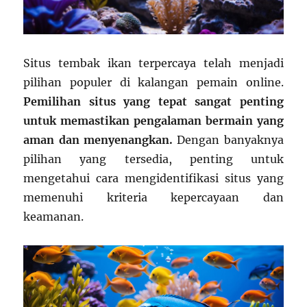
Situs tembak ikan terpercaya telah menjadi
pilihan populer di kalangan pemain online.
Pemilihan situs yang tepat sangat penting
untuk memastikan pengalaman bermain yang
aman dan menyenangkan.
Dengan banyaknya
pilihan yang tersedia, penting untuk
mengetahui cara mengidentifikasi situs yang
memenuhi kriteria kepercayaan dan
keamanan.