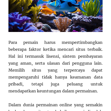
Para pemain harus mempertimbangkan
beberapa faktor ketika mencari situs terbaik.
Hal ini termasuk lisensi, sistem pembayaran
yang aman, serta ulasan dari pengguna lain.
Memilih situs yang terpercaya dapat
mempengaruhi tidak hanya keamanan data
pribadi, tetapi juga peluang untuk
mendapatkan keuntungan dalam permainan.
Dalam dunia permainan online yang semakin