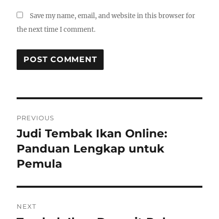
Save my name, email, and website in this browser for
the next time I comment.
Post
PREVIOUS
navigation
Judi Tembak Ikan Online:
Previous
post:
Panduan Lengkap untuk
Pemula
NEXT