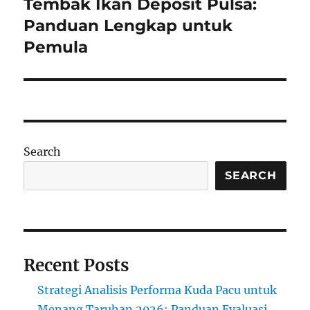
Tembak Ikan Deposit Pulsa:
Next
post:
Panduan Lengkap untuk
Pemula
Search
SEARCH
Recent Posts
Strategi Analisis Performa Kuda Pacu untuk
Menang Taruhan 2026: Panduan Evaluasi