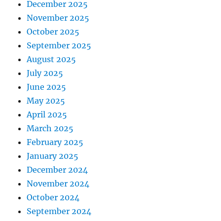
December 2025
November 2025
October 2025
September 2025
August 2025
July 2025
June 2025
May 2025
April 2025
March 2025
February 2025
January 2025
December 2024
November 2024
October 2024
September 2024