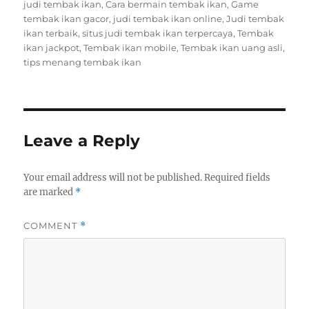
on
judi tembak ikan
,
Cara bermain tembak ikan
,
Game
tembak ikan gacor
,
judi tembak ikan online
,
Judi tembak
ikan terbaik
,
situs judi tembak ikan terpercaya
,
Tembak
ikan jackpot
,
Tembak ikan mobile
,
Tembak ikan uang asli
,
tips menang tembak ikan
Leave a Reply
Your email address will not be published.
Required fields
are marked
*
COMMENT
*