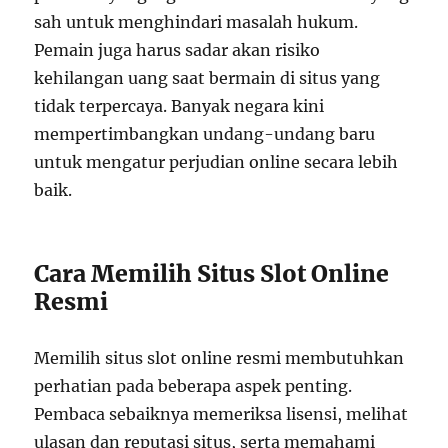
sah untuk menghindari masalah hukum.
Pemain juga harus sadar akan risiko
kehilangan uang saat bermain di situs yang
tidak terpercaya. Banyak negara kini
mempertimbangkan undang-undang baru
untuk mengatur perjudian online secara lebih
baik.
Cara Memilih Situs Slot Online
Resmi
Memilih situs slot online resmi membutuhkan
perhatian pada beberapa aspek penting.
Pembaca sebaiknya memeriksa lisensi, melihat
ulasan dan reputasi situs, serta memahami