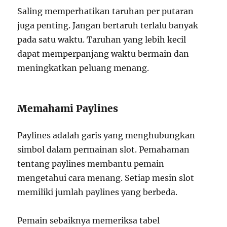
Saling memperhatikan taruhan per putaran
juga penting. Jangan bertaruh terlalu banyak
pada satu waktu. Taruhan yang lebih kecil
dapat memperpanjang waktu bermain dan
meningkatkan peluang menang.
Memahami Paylines
Paylines adalah garis yang menghubungkan
simbol dalam permainan slot. Pemahaman
tentang paylines membantu pemain
mengetahui cara menang. Setiap mesin slot
memiliki jumlah paylines yang berbeda.
Pemain sebaiknya memeriksa tabel