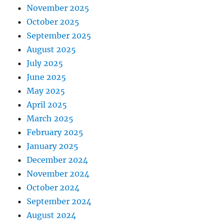
November 2025
October 2025
September 2025
August 2025
July 2025
June 2025
May 2025
April 2025
March 2025
February 2025
January 2025
December 2024
November 2024
October 2024
September 2024
August 2024