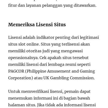
fitur dan layanan pelanggan yang ditawarkan.
Memeriksa Lisensi Situs
Lisensi adalah indikator penting dari legitimasi
situs slot online. Situs yang terlisensi akan
memiliki otoritas judi yang mengawasi
operasionalnya. Cek apakah situs tersebut
memiliki lisensi dari lembaga resmi seperti
PAGCOR (Philippine Amusement and Gaming
Corporation) atau UK Gambling Commission.
Untuk memverifikasi lisensi, pemain dapat
menemukan informasi ini di bagian bawah
halaman situs. Jika tidak ada informasi lisensi