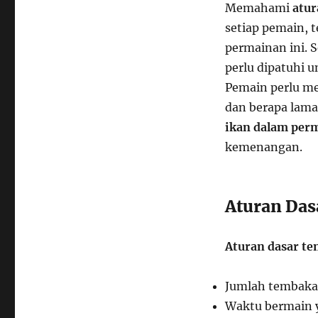
Memahami
atur
setiap pemain, 
permainan ini. 
perlu dipatuhi 
Pemain perlu m
dan berapa lama
ikan dalam per
kemenangan.
Aturan Das
Aturan dasar te
Jumlah tembakan
Waktu bermain y