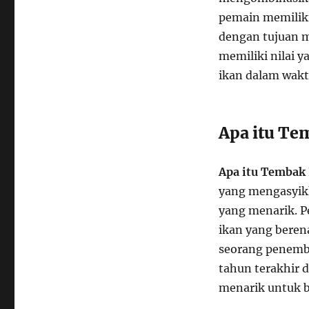
pemain memilik
dengan tujuan me
memiliki nilai 
ikan dalam wakt
Apa itu Te
Apa itu Tembak 
yang mengasyik
yang menarik. 
ikan yang beren
seorang penemba
tahun terakhir 
menarik untuk 