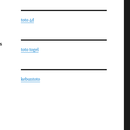
toto 4d
s
toto togel
kebuntoto