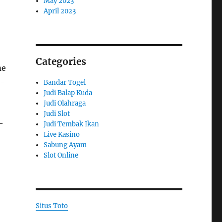
May 2023
April 2023
Categories
me
r-
Bandar Togel
Judi Balap Kuda
Judi Olahraga
,
Judi Slot
-
Judi Tembak Ikan
Live Kasino
Sabung Ayam
Slot Online
Situs Toto