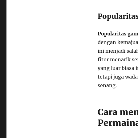
Popularita
Popularitas ga
dengan kemajuan
ini menjadi sala
fitur menarik s
yang luar biasa 
tetapi juga wad
senang.
Cara men
Permain