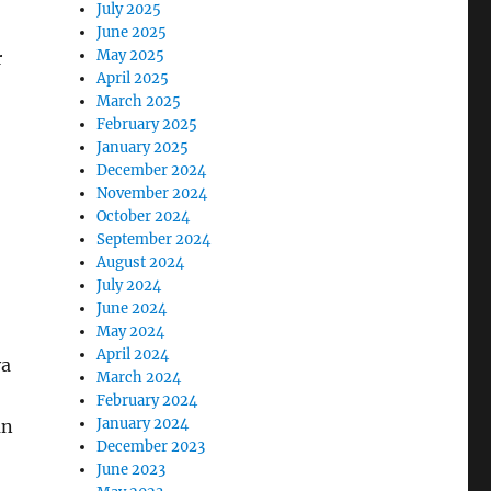
July 2025
June 2025
May 2025
r
April 2025
March 2025
February 2025
January 2025
December 2024
November 2024
October 2024
September 2024
August 2024
July 2024
June 2024
May 2024
April 2024
ya
March 2024
February 2024
January 2024
an
December 2023
June 2023