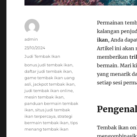
Permainan tembak
kalangan penju
Author
admin
ikan
, Anda dap
Posted
23/10/2024
Artikel ini aka
on
Categories
Judi Tembak Ikan
memberikan
tri
Tags
bonus judi tembak ikan
,
bermain. Mari k
daftar judi tembak ikan
,
yang menarik da
game tembak ikan uang
setiap sesi perm
asli
,
jackpot tembak ikan
,
judi tembak ikan online
,
mesin tembak ikan
,
panduan bermain tembak
Pengenal
ikan
,
situs judi tembak
ikan terpercaya
,
strategi
bermain tembak ikan
,
tips
Tembak ikan on
menang tembak ikan
mengombinasikan