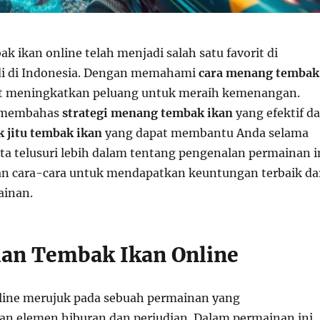
 ikan online telah menjadi salah satu favorit di
di di Indonesia. Dengan memahami
cara menang tembak
at meningkatkan peluang untuk meraih kemenangan.
n membahas
strategi menang tembak ikan
yang efektif d
k jitu tembak ikan
yang dapat membantu Anda selama
ita telusuri lebih dalam tentang pengenalan permainan i
n cara-cara untuk mendapatkan keuntungan terbaik da
ainan.
an Tembak Ikan Online
line merujuk pada sebuah permainan yang
 elemen hiburan dan perjudian. Dalam permainan ini,