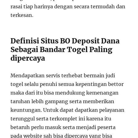
rasai tiap harinya dengan secara termudah dan
terkesan.
Definisi Situs BO Deposit Dana
Sebagai Bandar Togel Paling
dipercaya
Mendapatkan servis terhebat bermain judi
togel selalu penuhi semua kepentingan bettor
maka dari itu bisa mendukung kemenangan
taruhan lebih gampang serta memberikan
keuntungan. Untuk dapat dapatkan pelayanan
terunggul serta terkomplet ini karena itu
betaruh perlu masuk serta menjadi peserta
pada website sah bisa dipercaya yang bisa