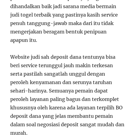
dihandalkan baik jadi sarana media bermain
judi togel terbaik yang pastinya kasih service
penuh tanggung-jawab maka dari itu tidak
mengerjakan beragam bentuk penipuan
apapun itu.
Website judi sah deposit dana tentunya bisa
beri service terunggul jauh makin terkesan
serta pastilah sangatlah unggul dengan
peroleh kenyamanan dan serunya taruhan
sehari-harinya. Semuanya pemain dapat
peroleh layanan paling bagus dan terkomplet
khususnya oleh karena ada layanan terpilih BO
deposit dana yang jelas membantu pemain
dalam soal negosiasi deposit sangat mudah dan
murah.