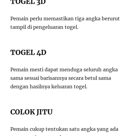
TOGEL 3D
Pemain perlu memastikan tiga angka berurut
tampil di pengeluaran togel.
TOGEL 4D
Pemain mesti dapat menduga seluruh angka
sama sesuai barisannya secara betul sama
dengan hasilnya keluaran togel.
COLOK JITU
Pemain cukup tentukan satu angka yang ada