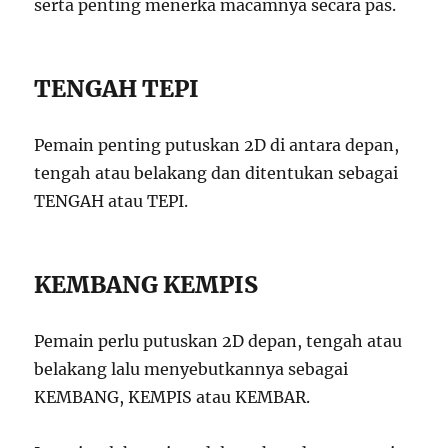
serta penting menerka macamnya secara pas.
TENGAH TEPI
Pemain penting putuskan 2D di antara depan,
tengah atau belakang dan ditentukan sebagai
TENGAH atau TEPI.
KEMBANG KEMPIS
Pemain perlu putuskan 2D depan, tengah atau
belakang lalu menyebutkannya sebagai
KEMBANG, KEMPIS atau KEMBAR.