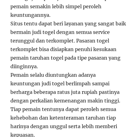
pemain semakin lebih simpel peroleh
keuntungannya.
Situs tentu dapat beri layanan yang sangat baik
bermain judi togel dengan semua service
terunggul dan terkomplet. Pasaran togel
terkomplet bisa disiapkan penuhi kesukaan
pemain taruhan togel pada tipe pasaran yang
diinginnya.
Pemain selalu diuntungkan adanya
keuntungan judi togel berlimpah sampai
berharga beberapa ratus juta rupiah pastinya
dengan perkalian kemenangan makin tinggi.
Tiap pemain tentunya dapat peroleh semua
kehebohan dan ketenteraman taruhan tiap
harinya dengan unggul serta lebih memberi
kepuasan.