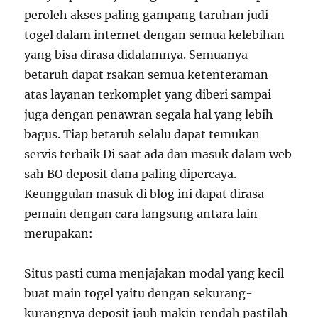
peroleh akses paling gampang taruhan judi
togel dalam internet dengan semua kelebihan
yang bisa dirasa didalamnya. Semuanya
betaruh dapat rsakan semua ketenteraman
atas layanan terkomplet yang diberi sampai
juga dengan penawran segala hal yang lebih
bagus. Tiap betaruh selalu dapat temukan
servis terbaik Di saat ada dan masuk dalam web
sah BO deposit dana paling dipercaya.
Keunggulan masuk di blog ini dapat dirasa
pemain dengan cara langsung antara lain
merupakan:
Situs pasti cuma menjajakan modal yang kecil
buat main togel yaitu dengan sekurang-
kurangnya deposit jauh makin rendah pastilah