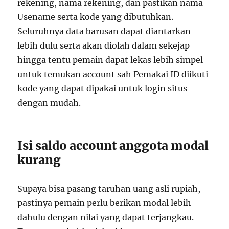
rekening, nama rekening, dan pastikan nama
Usename serta kode yang dibutuhkan.
Seluruhnya data barusan dapat diantarkan
lebih dulu serta akan diolah dalam sekejap
hingga tentu pemain dapat lekas lebih simpel
untuk temukan account sah Pemakai ID diikuti
kode yang dapat dipakai untuk login situs
dengan mudah.
Isi saldo account anggota modal
kurang
Supaya bisa pasang taruhan uang asli rupiah,
pastinya pemain perlu berikan modal lebih
dahulu dengan nilai yang dapat terjangkau.