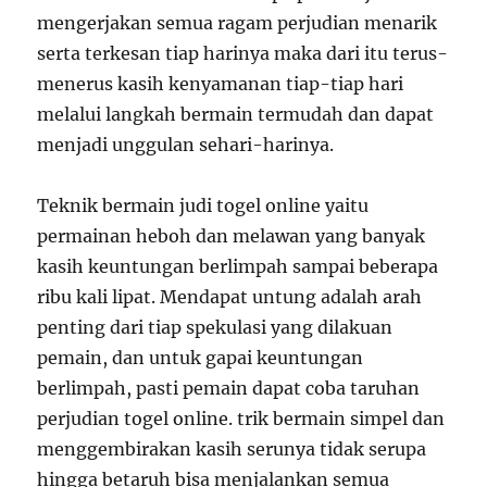
mengerjakan semua ragam perjudian menarik
serta terkesan tiap harinya maka dari itu terus-
menerus kasih kenyamanan tiap-tiap hari
melalui langkah bermain termudah dan dapat
menjadi unggulan sehari-harinya.
Teknik bermain judi togel online yaitu
permainan heboh dan melawan yang banyak
kasih keuntungan berlimpah sampai beberapa
ribu kali lipat. Mendapat untung adalah arah
penting dari tiap spekulasi yang dilakuan
pemain, dan untuk gapai keuntungan
berlimpah, pasti pemain dapat coba taruhan
perjudian togel online. trik bermain simpel dan
menggembirakan kasih serunya tidak serupa
hingga betaruh bisa menjalankan semua