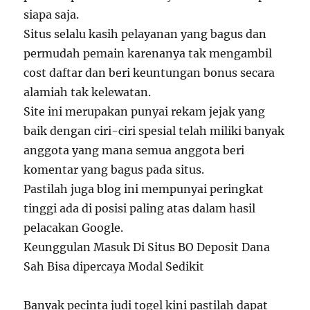
siapa saja.
Situs selalu kasih pelayanan yang bagus dan
permudah pemain karenanya tak mengambil
cost daftar dan beri keuntungan bonus secara
alamiah tak kelewatan.
Site ini merupakan punyai rekam jejak yang
baik dengan ciri-ciri spesial telah miliki banyak
anggota yang mana semua anggota beri
komentar yang bagus pada situs.
Pastilah juga blog ini mempunyai peringkat
tinggi ada di posisi paling atas dalam hasil
pelacakan Google.
Keunggulan Masuk Di Situs BO Deposit Dana
Sah Bisa dipercaya Modal Sedikit
Banyak pecinta judi togel kini pastilah dapat