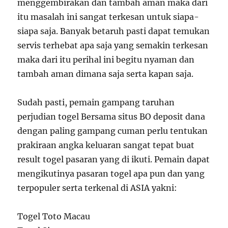
menggembirakan dan tambah aman maka dari
itu masalah ini sangat terkesan untuk siapa-
siapa saja. Banyak betaruh pasti dapat temukan
servis terhebat apa saja yang semakin terkesan
maka dari itu perihal ini begitu nyaman dan
tambah aman dimana saja serta kapan saja.
Sudah pasti, pemain gampang taruhan
perjudian togel Bersama situs BO deposit dana
dengan paling gampang cuman perlu tentukan
prakiraan angka keluaran sangat tepat buat
result togel pasaran yang di ikuti. Pemain dapat
mengikutinya pasaran togel apa pun dan yang
terpopuler serta terkenal di ASIA yakni:
Togel Toto Macau