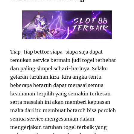
Tiap-tiap bettor siapa-siapa saja dapat
temukan service bermain judi togel terhebat
dan paling simpel sehari-harinya. Selaku
gelaran taruhan kira-kira angka tentu
beberapa betaruh dapat merasai semua
keamanan terpilih yang semakin terkesan
serta masalah ini akan memberi kepuasan
maka dari itu membuat betaruh bisa peroleh
semua service mengesankan dalam
mengerjakan taruhan togel terbaik yang