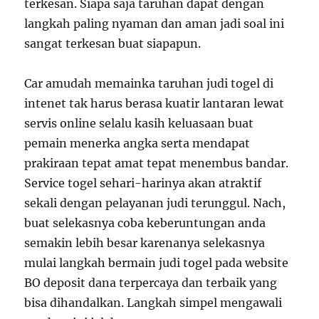
terkesan. Siapa saja taruhan dapat dengan
langkah paling nyaman dan aman jadi soal ini
sangat terkesan buat siapapun.
Car amudah memainka taruhan judi togel di
intenet tak harus berasa kuatir lantaran lewat
servis online selalu kasih keluasaan buat
pemain menerka angka serta mendapat
prakiraan tepat amat tepat menembus bandar.
Service togel sehari-harinya akan atraktif
sekali dengan pelayanan judi terunggul. Nach,
buat selekasnya coba keberuntungan anda
semakin lebih besar karenanya selekasnya
mulai langkah bermain judi togel pada website
BO deposit dana terpercaya dan terbaik yang
bisa dihandalkan. Langkah simpel mengawali