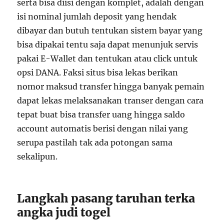
serta bisa diisi dengan komplet, adalah dengan
isi nominal jumlah deposit yang hendak
dibayar dan butuh tentukan sistem bayar yang
bisa dipakai tentu saja dapat menunjuk servis
pakai E-Wallet dan tentukan atau click untuk
opsi DANA. Faksi situs bisa lekas berikan
nomor maksud transfer hingga banyak pemain
dapat lekas melaksanakan transer dengan cara
tepat buat bisa transfer uang hingga saldo
account automatis berisi dengan nilai yang
serupa pastilah tak ada potongan sama
sekalipun.
Langkah pasang taruhan terka
angka judi togel