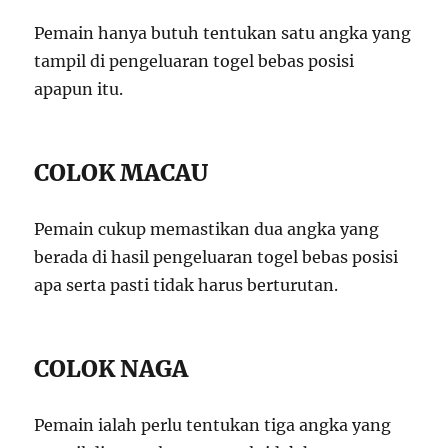
Pemain hanya butuh tentukan satu angka yang
tampil di pengeluaran togel bebas posisi
apapun itu.
COLOK MACAU
Pemain cukup memastikan dua angka yang
berada di hasil pengeluaran togel bebas posisi
apa serta pasti tidak harus berturutan.
COLOK NAGA
Pemain ialah perlu tentukan tiga angka yang