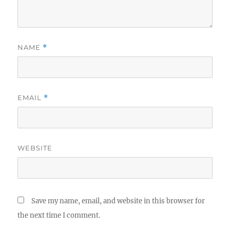
NAME
*
EMAIL
*
WEBSITE
Save my name, email, and website in this browser for
the next time I comment.