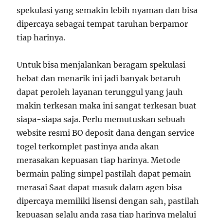
spekulasi yang semakin lebih nyaman dan bisa
dipercaya sebagai tempat taruhan berpamor
tiap harinya.
Untuk bisa menjalankan beragam spekulasi
hebat dan menarik ini jadi banyak betaruh
dapat peroleh layanan terunggul yang jauh
makin terkesan maka ini sangat terkesan buat
siapa-siapa saja. Perlu memutuskan sebuah
website resmi BO deposit dana dengan service
togel terkomplet pastinya anda akan
merasakan kepuasan tiap harinya. Metode
bermain paling simpel pastilah dapat pemain
merasai Saat dapat masuk dalam agen bisa
dipercaya memiliki lisensi dengan sah, pastilah
kepuasan selalu anda rasa tiap harinya melalui