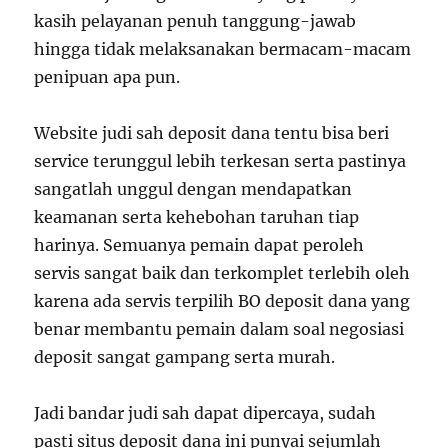
kasih pelayanan penuh tanggung-jawab
hingga tidak melaksanakan bermacam-macam
penipuan apa pun.
Website judi sah deposit dana tentu bisa beri
service terunggul lebih terkesan serta pastinya
sangatlah unggul dengan mendapatkan
keamanan serta kehebohan taruhan tiap
harinya. Semuanya pemain dapat peroleh
servis sangat baik dan terkomplet terlebih oleh
karena ada servis terpilih BO deposit dana yang
benar membantu pemain dalam soal negosiasi
deposit sangat gampang serta murah.
Jadi bandar judi sah dapat dipercaya, sudah
pasti situs deposit dana ini punyai sejumlah