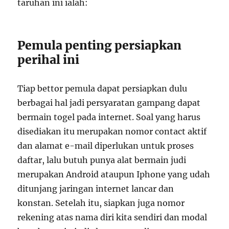
taruhan ini ialah:
Pemula penting persiapkan
perihal ini
Tiap bettor pemula dapat persiapkan dulu
berbagai hal jadi persyaratan gampang dapat
bermain togel pada internet. Soal yang harus
disediakan itu merupakan nomor contact aktif
dan alamat e-mail diperlukan untuk proses
daftar, lalu butuh punya alat bermain judi
merupakan Android ataupun Iphone yang udah
ditunjang jaringan internet lancar dan
konstan. Setelah itu, siapkan juga nomor
rekening atas nama diri kita sendiri dan modal