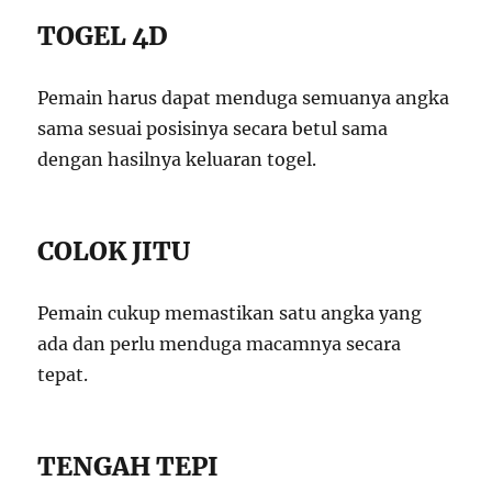
TOGEL 4D
Pemain harus dapat menduga semuanya angka
sama sesuai posisinya secara betul sama
dengan hasilnya keluaran togel.
COLOK JITU
Pemain cukup memastikan satu angka yang
ada dan perlu menduga macamnya secara
tepat.
TENGAH TEPI