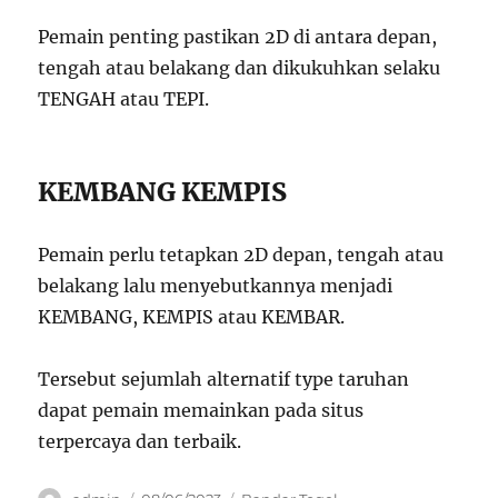
Pemain penting pastikan 2D di antara depan,
tengah atau belakang dan dikukuhkan selaku
TENGAH atau TEPI.
KEMBANG KEMPIS
Pemain perlu tetapkan 2D depan, tengah atau
belakang lalu menyebutkannya menjadi
KEMBANG, KEMPIS atau KEMBAR.
Tersebut sejumlah alternatif type taruhan
dapat pemain memainkan pada situs
terpercaya dan terbaik.