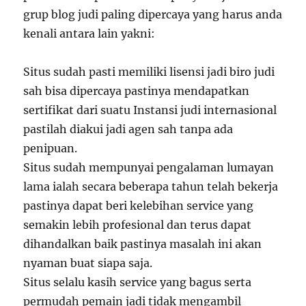
grup blog judi paling dipercaya yang harus anda
kenali antara lain yakni:
Situs sudah pasti memiliki lisensi jadi biro judi
sah bisa dipercaya pastinya mendapatkan
sertifikat dari suatu Instansi judi internasional
pastilah diakui jadi agen sah tanpa ada
penipuan.
Situs sudah mempunyai pengalaman lumayan
lama ialah secara beberapa tahun telah bekerja
pastinya dapat beri kelebihan service yang
semakin lebih profesional dan terus dapat
dihandalkan baik pastinya masalah ini akan
nyaman buat siapa saja.
Situs selalu kasih service yang bagus serta
permudah pemain jadi tidak mengambil