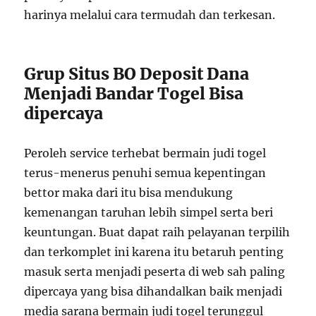
harinya melalui cara termudah dan terkesan.
Grup Situs BO Deposit Dana
Menjadi Bandar Togel Bisa
dipercaya
Peroleh service terhebat bermain judi togel
terus-menerus penuhi semua kepentingan
bettor maka dari itu bisa mendukung
kemenangan taruhan lebih simpel serta beri
keuntungan. Buat dapat raih pelayanan terpilih
dan terkomplet ini karena itu betaruh penting
masuk serta menjadi peserta di web sah paling
dipercaya yang bisa dihandalkan baik menjadi
media sarana bermain judi togel terunggul