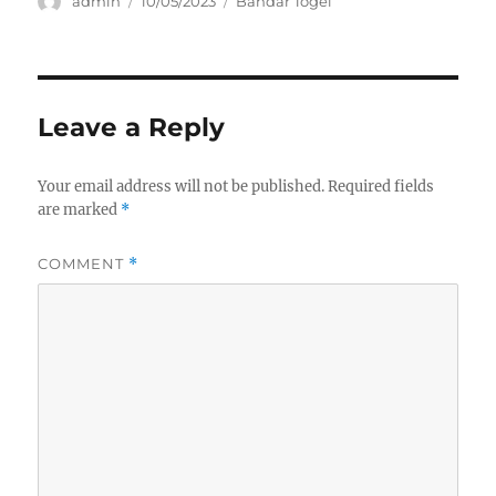
Author
Posted
Categories
admin
10/05/2023
Bandar Togel
on
Leave a Reply
Your email address will not be published.
Required fields
are marked
*
COMMENT
*