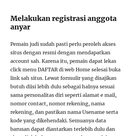
Melakukan registrasi anggota
anyar
Pemain judi sudah pasti perlu peroleh akses
situs dengan resmi dengan mendapatkan
account sah. Karena itu, pemain dapat lekas
click menu DAFTAR di web Home selesai buka
link sah situs. Lewat formulir yang disajikan
butuh diisi lebih dulu sebagai halnya sesuai
sama personalitas diri seperti alamat e mail,
nomor contact, nomor rekening, nama
rekening, dan pastikan nama Usename serta
kode yang dikehendaki. Semuanya data
barusan dapat diantarkan terlebih dulu dan