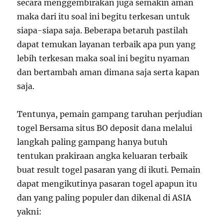
secara menggembirakan juga semakin aman
maka dari itu soal ini begitu terkesan untuk
siapa-siapa saja. Beberapa betaruh pastilah
dapat temukan layanan terbaik apa pun yang
lebih terkesan maka soal ini begitu nyaman
dan bertambah aman dimana saja serta kapan
saja.
Tentunya, pemain gampang taruhan perjudian
togel Bersama situs BO deposit dana melalui
langkah paling gampang hanya butuh
tentukan prakiraan angka keluaran terbaik
buat result togel pasaran yang di ikuti. Pemain
dapat mengikutinya pasaran togel apapun itu
dan yang paling populer dan dikenal di ASIA
yakni: