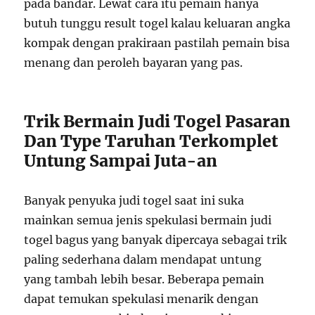
pada bandar. Lewat cara itu pemain hanya
butuh tunggu result togel kalau keluaran angka
kompak dengan prakiraan pastilah pemain bisa
menang dan peroleh bayaran yang pas.
Trik Bermain Judi Togel Pasaran
Dan Type Taruhan Terkomplet
Untung Sampai Juta-an
Banyak penyuka judi togel saat ini suka
mainkan semua jenis spekulasi bermain judi
togel bagus yang banyak dipercaya sebagai trik
paling sederhana dalam mendapat untung
yang tambah lebih besar. Beberapa pemain
dapat temukan spekulasi menarik dengan