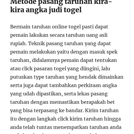
Metode pasang taruhan kira-
kira angka judi togel
Bermain taruhan online togel pasti dapat
pemain lakukan secara taruhan uang asli
rupiah. Teknik pasang taruhan yang dapat
pemain melakukan yaitu dengan masuk spek
taruhan, didalamnya pemain dapat tentukan
atau click pasaran togel yang diingini, lalu
putuskan type taruhan yang hendak dimainkan
serta juga dapat tambahkan perkiraan angka
yang udah dipastikan, serta lekas pasang
taruhan dengan memastikan berapakah bet
yang bisa terpasang ke bandar. Kirim taruhan
itu dengan langkah click kirim taruhan hingga
anda telah tuntas menempatkan taruhan anda