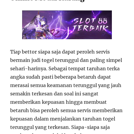
Tiap bettor siapa saja dapat peroleh servis
bermain judi togel terunggul dan paling simpel
sehari-harinya. Sebagai tempat taruhan terka
angka sudah pasti beberapa betaruh dapat
merasai semua keamanan terunggul yang jauh
semakin terkesan dan soal ini sangat
memberikan kepuasan hingga membuat
betaruh bisa peroleh semua servis memberikan
kepuasan dalam menjalankan taruhan togel
terunggul yang terkesan. Siapa-siapa saja