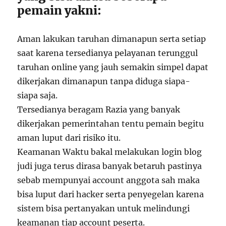
pemain yakni:
Aman lakukan taruhan dimanapun serta setiap
saat karena tersedianya pelayanan terunggul
taruhan online yang jauh semakin simpel dapat
dikerjakan dimanapun tanpa diduga siapa-
siapa saja.
Tersedianya beragam Razia yang banyak
dikerjakan pemerintahan tentu pemain begitu
aman luput dari risiko itu.
Keamanan Waktu bakal melakukan login blog
judi juga terus dirasa banyak betaruh pastinya
sebab mempunyai account anggota sah maka
bisa luput dari hacker serta penyegelan karena
sistem bisa pertanyakan untuk melindungi
keamanan tiap account peserta.