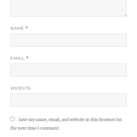
NAME
*
EMAIL
*
WEBSITE
Save my name, email, and website in this browser for
the next time I comment.