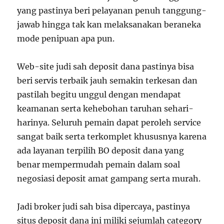
yang pastinya beri pelayanan penuh tanggung-
jawab hingga tak kan melaksanakan beraneka
mode penipuan apa pun.
Web-site judi sah deposit dana pastinya bisa
beri servis terbaik jauh semakin terkesan dan
pastilah begitu unggul dengan mendapat
keamanan serta kehebohan taruhan sehari-
harinya. Seluruh pemain dapat peroleh service
sangat baik serta terkomplet khususnya karena
ada layanan terpilih BO deposit dana yang
benar mempermudah pemain dalam soal
negosiasi deposit amat gampang serta murah.
Jadi broker judi sah bisa dipercaya, pastinya
situs deposit dana ini miliki sejumlah category