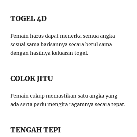
TOGEL 4D
Pemain harus dapat menerka semua angka
sesuai sama barisannya secara betul sama
dengan hasilnya keluaran togel.
COLOK JITU
Pemain cukup memastikan satu angka yang
ada serta perlu mengira ragamnya secara tepat.
TENGAH TEPI