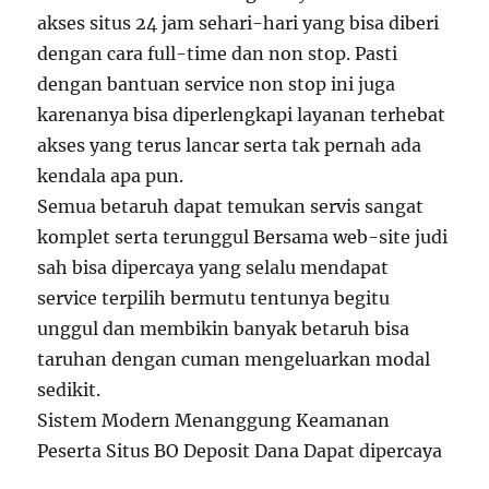
akses situs 24 jam sehari-hari yang bisa diberi
dengan cara full-time dan non stop. Pasti
dengan bantuan service non stop ini juga
karenanya bisa diperlengkapi layanan terhebat
akses yang terus lancar serta tak pernah ada
kendala apa pun.
Semua betaruh dapat temukan servis sangat
komplet serta terunggul Bersama web-site judi
sah bisa dipercaya yang selalu mendapat
service terpilih bermutu tentunya begitu
unggul dan membikin banyak betaruh bisa
taruhan dengan cuman mengeluarkan modal
sedikit.
Sistem Modern Menanggung Keamanan
Peserta Situs BO Deposit Dana Dapat dipercaya