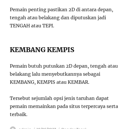
Pemain penting pastikan 2D di antara depan,
tengah atau belakang dan diputuskan jadi
TENGAH atau TEPI.
KEMBANG KEMPIS
Pemain butuh putuskan 2D depan, tengah atau
belakang lalu menyebutkannya sebagai
KEMBANG, KEMPIS atau KEMBAR.
Tersebut sejumlah opsi jenis taruhan dapat
pemain memainkan pada situs terpercaya serta
terbaik.