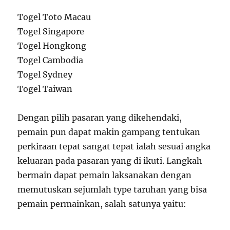
Togel Toto Macau
Togel Singapore
Togel Hongkong
Togel Cambodia
Togel Sydney
Togel Taiwan
Dengan pilih pasaran yang dikehendaki,
pemain pun dapat makin gampang tentukan
perkiraan tepat sangat tepat ialah sesuai angka
keluaran pada pasaran yang di ikuti. Langkah
bermain dapat pemain laksanakan dengan
memutuskan sejumlah type taruhan yang bisa
pemain permainkan, salah satunya yaitu: