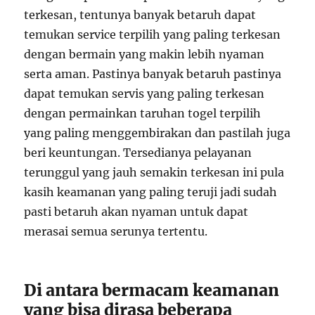
terkesan, tentunya banyak betaruh dapat
temukan service terpilih yang paling terkesan
dengan bermain yang makin lebih nyaman
serta aman. Pastinya banyak betaruh pastinya
dapat temukan servis yang paling terkesan
dengan permainkan taruhan togel terpilih
yang paling menggembirakan dan pastilah juga
beri keuntungan. Tersedianya pelayanan
terunggul yang jauh semakin terkesan ini pula
kasih keamanan yang paling teruji jadi sudah
pasti betaruh akan nyaman untuk dapat
merasai semua serunya tertentu.
Di antara bermacam keamanan
yang bisa dirasa beberapa