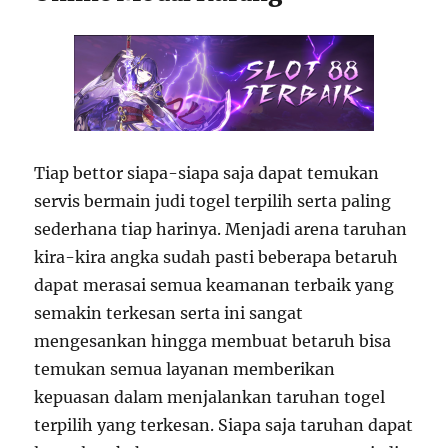
Tiap bettor siapa-siapa saja dapat temukan
servis bermain judi togel terpilih serta paling
sederhana tiap harinya. Menjadi arena taruhan
kira-kira angka sudah pasti beberapa betaruh
dapat merasai semua keamanan terbaik yang
semakin terkesan serta ini sangat
mengesankan hingga membuat betaruh bisa
temukan semua layanan memberikan
kepuasan dalam menjalankan taruhan togel
terpilih yang terkesan. Siapa saja taruhan dapat