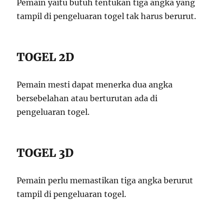
Pemain yaitu butuh tentukan tiga angka yang
tampil di pengeluaran togel tak harus berurut.
TOGEL 2D
Pemain mesti dapat menerka dua angka
bersebelahan atau berturutan ada di
pengeluaran togel.
TOGEL 3D
Pemain perlu memastikan tiga angka berurut
tampil di pengeluaran togel.