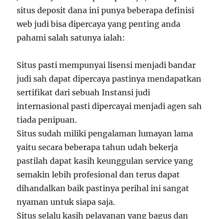
situs deposit dana ini punya beberapa definisi
web judi bisa dipercaya yang penting anda
pahami salah satunya ialah:
Situs pasti mempunyai lisensi menjadi bandar
judi sah dapat dipercaya pastinya mendapatkan
sertifikat dari sebuah Instansi judi
internasional pasti dipercayai menjadi agen sah
tiada penipuan.
Situs sudah miliki pengalaman lumayan lama
yaitu secara beberapa tahun udah bekerja
pastilah dapat kasih keunggulan service yang
semakin lebih profesional dan terus dapat
dihandalkan baik pastinya perihal ini sangat
nyaman untuk siapa saja.
Situs selalu kasih pelayanan yang bagus dan