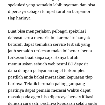
spekulasi yang semakin lebih nyaman dan bisa
dipercaya sebagai tempat taruhan berpamor
tiap harinya.
Buat bisa mengerjakan pelbagai spekulasi
dahsyat serta menarik ini karena itu banyak
betaruh dapat temukan service terbaik yang
jauh semakin terkesan maka ini benar-benar
terkesan buat siapa saja. Hanya butuh
memutuskan sebuah web resmi BO deposit
dana dengan pelayanan togel terkomplet
pastilah anda bakal merasakan kepuasan tiap
harinya. Teknik bermain paling gampang
pastinya dapat pemain merasai Waktu dapat
masuk pada agen bisa dipercaya bersertifikasi
dengan cara sah, pastinya kepuasan selalu anda