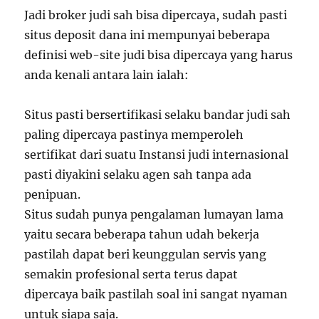
Jadi broker judi sah bisa dipercaya, sudah pasti
situs deposit dana ini mempunyai beberapa
definisi web-site judi bisa dipercaya yang harus
anda kenali antara lain ialah:
Situs pasti bersertifikasi selaku bandar judi sah
paling dipercaya pastinya memperoleh
sertifikat dari suatu Instansi judi internasional
pasti diyakini selaku agen sah tanpa ada
penipuan.
Situs sudah punya pengalaman lumayan lama
yaitu secara beberapa tahun udah bekerja
pastilah dapat beri keunggulan servis yang
semakin profesional serta terus dapat
dipercaya baik pastilah soal ini sangat nyaman
untuk siapa saja.