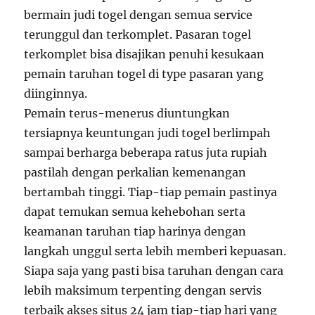
bermain judi togel dengan semua service
terunggul dan terkomplet. Pasaran togel
terkomplet bisa disajikan penuhi kesukaan
pemain taruhan togel di type pasaran yang
diinginnya.
Pemain terus-menerus diuntungkan
tersiapnya keuntungan judi togel berlimpah
sampai berharga beberapa ratus juta rupiah
pastilah dengan perkalian kemenangan
bertambah tinggi. Tiap-tiap pemain pastinya
dapat temukan semua kehebohan serta
keamanan taruhan tiap harinya dengan
langkah unggul serta lebih memberi kepuasan.
Siapa saja yang pasti bisa taruhan dengan cara
lebih maksimum terpenting dengan servis
terbaik akses situs 24 jam tiap-tiap hari yang