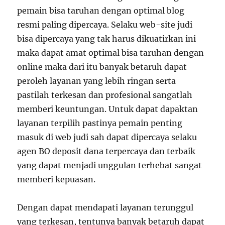
pemain bisa taruhan dengan optimal blog
resmi paling dipercaya. Selaku web-site judi
bisa dipercaya yang tak harus dikuatirkan ini
maka dapat amat optimal bisa taruhan dengan
online maka dari itu banyak betaruh dapat
peroleh layanan yang lebih ringan serta
pastilah terkesan dan profesional sangatlah
memberi keuntungan. Untuk dapat dapaktan
layanan terpilih pastinya pemain penting
masuk di web judi sah dapat dipercaya selaku
agen BO deposit dana terpercaya dan terbaik
yang dapat menjadi unggulan terhebat sangat
memberi kepuasan.
Dengan dapat mendapati layanan terunggul
yang terkesan, tentunya banyak betaruh dapat