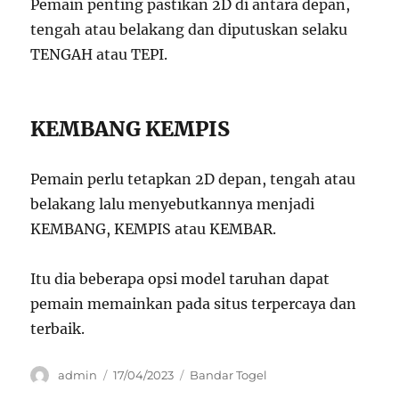
Pemain penting pastikan 2D di antara depan,
tengah atau belakang dan diputuskan selaku
TENGAH atau TEPI.
KEMBANG KEMPIS
Pemain perlu tetapkan 2D depan, tengah atau
belakang lalu menyebutkannya menjadi
KEMBANG, KEMPIS atau KEMBAR.
Itu dia beberapa opsi model taruhan dapat
pemain memainkan pada situs terpercaya dan
terbaik.
Author
Posted
Categories
admin
17/04/2023
Bandar Togel
on