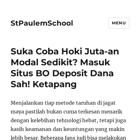
StPaulemSchool
MENU
Suka Coba Hoki Juta-an
Modal Sedikit? Masuk
Situs BO Deposit Dana
Sah! Ketapang
Menjalankan tiap metode taruhan di jagat
maya pastilah bukan cuma terkesan menarik
dengan kelebihan tehnologi hebat, tetapi juga
kasih keamanan dan keuntungan yang makin
lebih besar. Beberapa fans judi bisa melakukan