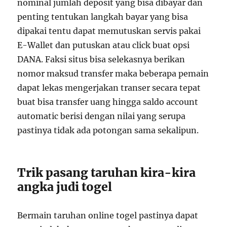
nominal jumlah deposit yang bisa dibayar dan
penting tentukan langkah bayar yang bisa
dipakai tentu dapat memutuskan servis pakai
E-Wallet dan putuskan atau click buat opsi
DANA. Faksi situs bisa selekasnya berikan
nomor maksud transfer maka beberapa pemain
dapat lekas mengerjakan transer secara tepat
buat bisa transfer uang hingga saldo account
automatic berisi dengan nilai yang serupa
pastinya tidak ada potongan sama sekalipun.
Trik pasang taruhan kira-kira
angka judi togel
Bermain taruhan online togel pastinya dapat