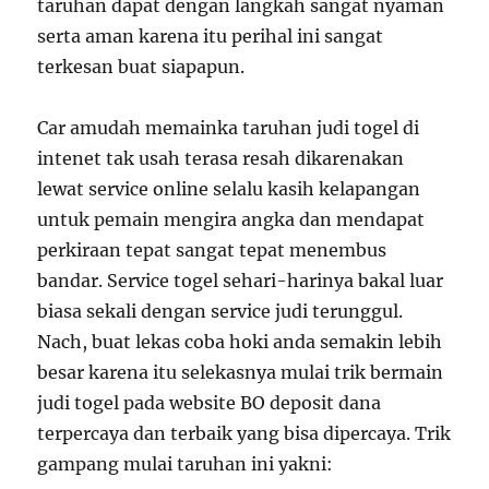
taruhan dapat dengan langkah sangat nyaman
serta aman karena itu perihal ini sangat
terkesan buat siapapun.
Car amudah memainka taruhan judi togel di
intenet tak usah terasa resah dikarenakan
lewat service online selalu kasih kelapangan
untuk pemain mengira angka dan mendapat
perkiraan tepat sangat tepat menembus
bandar. Service togel sehari-harinya bakal luar
biasa sekali dengan service judi terunggul.
Nach, buat lekas coba hoki anda semakin lebih
besar karena itu selekasnya mulai trik bermain
judi togel pada website BO deposit dana
terpercaya dan terbaik yang bisa dipercaya. Trik
gampang mulai taruhan ini yakni: