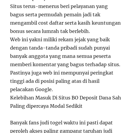
Situs terus-menerus beri pelayanan yang
bagus serta permudah pemain jadi tak
mengambil cost daftar serta kasih keuntungan
bonus secara lumrah tak berlebih.
Web ini yakni miliki rekam jejak yang baik
dengan tanda-tanda pribadi sudah punyai
banyak anggota yang mana semua peserta
memberi komentar yang bagus terhadap situs.
Pastinya juga web ini mempunyai peringkat
tinggi ada di posisi paling atas di hasil
pelacakan Google.
Kelebihan Masuk Di Situs BO Deposit Dana Sah
Paling dipercaya Modal Sedikit
Banyak fans judi togel waktu ini pasti dapat
peroleh akses paling gampang taruhan judi