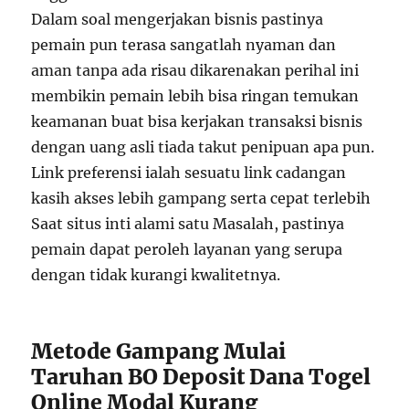
Dalam soal mengerjakan bisnis pastinya
pemain pun terasa sangatlah nyaman dan
aman tanpa ada risau dikarenakan perihal ini
membikin pemain lebih bisa ringan temukan
keamanan buat bisa kerjakan transaksi bisnis
dengan uang asli tiada takut penipuan apa pun.
Link preferensi ialah sesuatu link cadangan
kasih akses lebih gampang serta cepat terlebih
Saat situs inti alami satu Masalah, pastinya
pemain dapat peroleh layanan yang serupa
dengan tidak kurangi kwalitetnya.
Metode Gampang Mulai
Taruhan BO Deposit Dana Togel
Online Modal Kurang