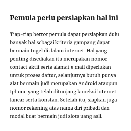
Pemula perlu persiapkan hal ini
Tiap-tiap bettor pemula dapat persiapkan dulu
banyak hal sebagai kriteria gampang dapat
bermain togel di dalam internet. Hal yang
penting disediakan itu merupakan nomor
contact aktif serta alamat e mail diperlukan
untuk proses daftar, selanjutnya butuh punya
alat bermain judi merupakan Android ataupun
Iphone yang telah ditunjang koneksi internet
lancar serta konstan. Setelah itu, siapkan juga
nomor rekening atas nama diri pribadi dan
modal buat bermain judi slots uang asli.