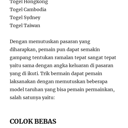
Togel Hongkong
Togel Cambodia
Togel Sydney
Togel Taiwan
Dengan memutuskan pasaran yang
diharapkan, pemain pun dapat semakin
gampang tentukan ramalan tepat sangat tepat
yaitu sama dengan angka keluaran di pasaran
yang di ikuti. Trik bermain dapat pemain
laksanakan dengan memutuskan beberapa
model taruhan yang bisa pemain permainkan,
salah satunya yaitu:
COLOK BEBAS