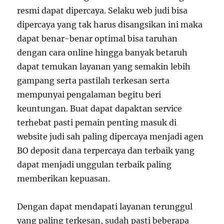
resmi dapat dipercaya. Selaku web judi bisa
dipercaya yang tak harus disangsikan ini maka
dapat benar-benar optimal bisa taruhan
dengan cara online hingga banyak betaruh
dapat temukan layanan yang semakin lebih
gampang serta pastilah terkesan serta
mempunyai pengalaman begitu beri
keuntungan. Buat dapat dapaktan service
terhebat pasti pemain penting masuk di
website judi sah paling dipercaya menjadi agen
BO deposit dana terpercaya dan terbaik yang
dapat menjadi unggulan terbaik paling
memberikan kepuasan.
Dengan dapat mendapati layanan terunggul
yang paling terkesan, sudah pasti beberapa