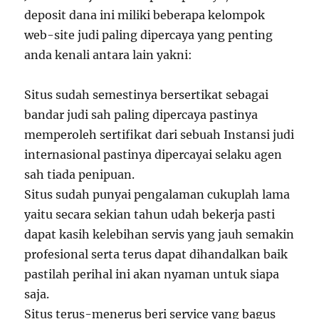
deposit dana ini miliki beberapa kelompok
web-site judi paling dipercaya yang penting
anda kenali antara lain yakni:
Situs sudah semestinya bersertikat sebagai
bandar judi sah paling dipercaya pastinya
memperoleh sertifikat dari sebuah Instansi judi
internasional pastinya dipercayai selaku agen
sah tiada penipuan.
Situs sudah punyai pengalaman cukuplah lama
yaitu secara sekian tahun udah bekerja pasti
dapat kasih kelebihan servis yang jauh semakin
profesional serta terus dapat dihandalkan baik
pastilah perihal ini akan nyaman untuk siapa
saja.
Situs terus-menerus beri service yang bagus