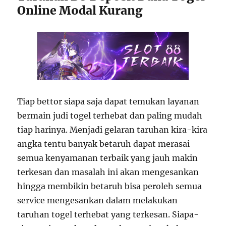
Online Modal Kurang
Tiap bettor siapa saja dapat temukan layanan
bermain judi togel terhebat dan paling mudah
tiap harinya. Menjadi gelaran taruhan kira-kira
angka tentu banyak betaruh dapat merasai
semua kenyamanan terbaik yang jauh makin
terkesan dan masalah ini akan mengesankan
hingga membikin betaruh bisa peroleh semua
service mengesankan dalam melakukan
taruhan togel terhebat yang terkesan. Siapa-