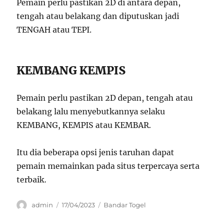
Pemain perlu pastikan 2D di antara depan,
tengah atau belakang dan diputuskan jadi
TENGAH atau TEPI.
KEMBANG KEMPIS
Pemain perlu pastikan 2D depan, tengah atau
belakang lalu menyebutkannya selaku
KEMBANG, KEMPIS atau KEMBAR.
Itu dia beberapa opsi jenis taruhan dapat
pemain memainkan pada situs terpercaya serta
terbaik.
Author
Posted
Categories
admin
17/04/2023
Bandar Togel
on