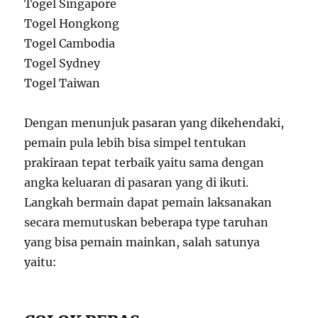
Togel Singapore
Togel Hongkong
Togel Cambodia
Togel Sydney
Togel Taiwan
Dengan menunjuk pasaran yang dikehendaki,
pemain pula lebih bisa simpel tentukan
prakiraan tepat terbaik yaitu sama dengan
angka keluaran di pasaran yang di ikuti.
Langkah bermain dapat pemain laksanakan
secara memutuskan beberapa type taruhan
yang bisa pemain mainkan, salah satunya
yaitu: