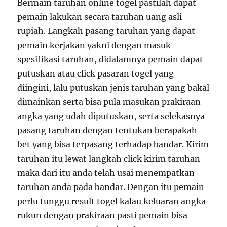
Bermain taruhan online togel pastilah dapat
pemain lakukan secara taruhan uang asli
rupiah. Langkah pasang taruhan yang dapat
pemain kerjakan yakni dengan masuk
spesifikasi taruhan, didalamnya pemain dapat
putuskan atau click pasaran togel yang
diingini, lalu putuskan jenis taruhan yang bakal
dimainkan serta bisa pula masukan prakiraan
angka yang udah diputuskan, serta selekasnya
pasang taruhan dengan tentukan berapakah
bet yang bisa terpasang terhadap bandar. Kirim
taruhan itu lewat langkah click kirim taruhan
maka dari itu anda telah usai menempatkan
taruhan anda pada bandar. Dengan itu pemain
perlu tunggu result togel kalau keluaran angka
rukun dengan prakiraan pasti pemain bisa