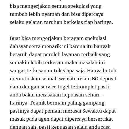
bisa mengerjakan semua spekulasi yang
tambah lebih nyaman dan bisa dipercaya
selaku gelaran taruhan berkelas tiap harinya.
Buat bisa mengerjakan beragam spekulasi
dahsyat serta menarik ini karena itu banyak
betaruh dapat peroleh layanan terbaik yang
semakin lebih terkesan maka masalah ini
sangat terkesan untuk siapa saja. Hanya butuh
memutuskan sebuah website resmi BO deposit
dana dengan service togel terkomplet pasti
anda bakal merasakan kepuasan sehari-
harinya. Teknik bermain paling gampang
pastinya dapat pemain merasai Sewaktu dapat
masuk pada agen dapat dipercaya bersertikat
dengan sah, pasti kepuasan selalu anda rasa