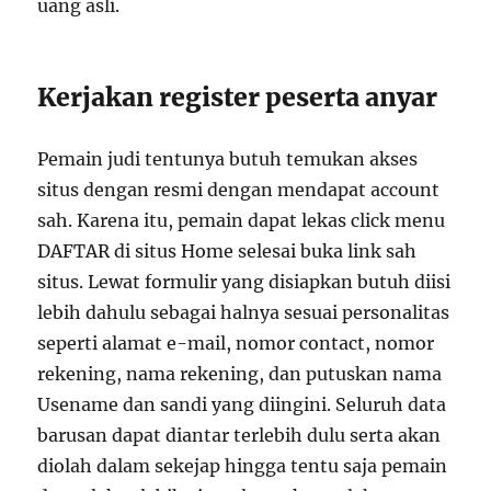
uang asli.
Kerjakan register peserta anyar
Pemain judi tentunya butuh temukan akses
situs dengan resmi dengan mendapat account
sah. Karena itu, pemain dapat lekas click menu
DAFTAR di situs Home selesai buka link sah
situs. Lewat formulir yang disiapkan butuh diisi
lebih dahulu sebagai halnya sesuai personalitas
seperti alamat e-mail, nomor contact, nomor
rekening, nama rekening, dan putuskan nama
Usename dan sandi yang diingini. Seluruh data
barusan dapat diantar terlebih dulu serta akan
diolah dalam sekejap hingga tentu saja pemain