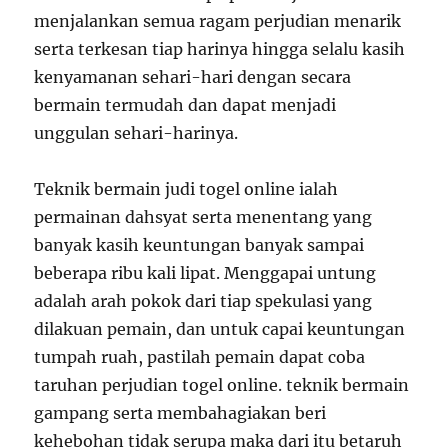
menjalankan semua ragam perjudian menarik
serta terkesan tiap harinya hingga selalu kasih
kenyamanan sehari-hari dengan secara
bermain termudah dan dapat menjadi
unggulan sehari-harinya.
Teknik bermain judi togel online ialah
permainan dahsyat serta menentang yang
banyak kasih keuntungan banyak sampai
beberapa ribu kali lipat. Menggapai untung
adalah arah pokok dari tiap spekulasi yang
dilakuan pemain, dan untuk capai keuntungan
tumpah ruah, pastilah pemain dapat coba
taruhan perjudian togel online. teknik bermain
gampang serta membahagiakan beri
kehebohan tidak serupa maka dari itu betaruh