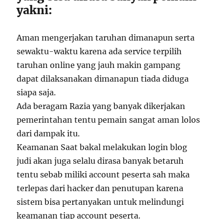
yakni:
Aman mengerjakan taruhan dimanapun serta
sewaktu-waktu karena ada service terpilih
taruhan online yang jauh makin gampang
dapat dilaksanakan dimanapun tiada diduga
siapa saja.
Ada beragam Razia yang banyak dikerjakan
pemerintahan tentu pemain sangat aman lolos
dari dampak itu.
Keamanan Saat bakal melakukan login blog
judi akan juga selalu dirasa banyak betaruh
tentu sebab miliki account peserta sah maka
terlepas dari hacker dan penutupan karena
sistem bisa pertanyakan untuk melindungi
keamanan tiap account peserta.