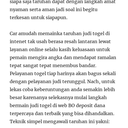
siapa saja taruhan dapat dengan langkah amat
nyaman serta aman jadi soal ini begitu
terkesan untuk siapapun.
Car amudah memainka taruhan judi togel di
intenet tak usah berasa resah lantaran lewat
layanan online selalu kasih keluasaan untuk
pemain mengira angka dan mendapat ramalan
tepat sangat tepat menembus bandar.
Pelayanan togel tiap harinya akan bagus sekali
dengan pelayanan judi terunggul. Nach, untuk
lekas coba keberuntungan anda semakin lebih
besar karenanya selekasnya mulai langkah
bermain judi togel di web BO deposit dana
terpercaya dan terbaik yang bisa dihandalkan.
Teknik simpel mengawali taruhan ini yakni: