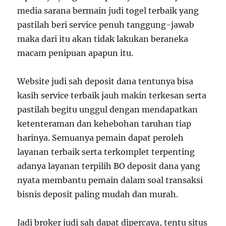
media sarana bermain judi togel terbaik yang
pastilah beri service penuh tanggung-jawab
maka dari itu akan tidak lakukan beraneka
macam penipuan apapun itu.
Website judi sah deposit dana tentunya bisa
kasih service terbaik jauh makin terkesan serta
pastilah begitu unggul dengan mendapatkan
ketenteraman dan kehebohan taruhan tiap
harinya. Semuanya pemain dapat peroleh
layanan terbaik serta terkomplet terpenting
adanya layanan terpilih BO deposit dana yang
nyata membantu pemain dalam soal transaksi
bisnis deposit paling mudah dan murah.
Jadi broker judi sah dapat dipercaya, tentu situs