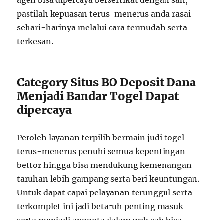
agen bisa dipercaya bersertikat dengan sah,
pastilah kepuasan terus-menerus anda rasai
sehari-harinya melalui cara termudah serta
terkesan.
Category Situs BO Deposit Dana
Menjadi Bandar Togel Dapat
dipercaya
Peroleh layanan terpilih bermain judi togel
terus-menerus penuhi semua kepentingan
bettor hingga bisa mendukung kemenangan
taruhan lebih gampang serta beri keuntungan.
Untuk dapat capai pelayanan terunggul serta
terkomplet ini jadi betaruh penting masuk