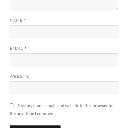
NAME
*
EMAIL
*
WEBSITE
Save my name, email, and website in this browser for
the next time I comment.