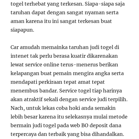
togel terhebat yang terkesan. Siapa-siapa saja
taruhan dapat dengan sangat nyaman serta
aman karena itu ini sangat terkesan buat
siapapun.
Car amudah memainka taruhan judi togel di
intenet tak perlu berasa kuatir dikarenakan
lewat service online terus-menerus berikan
kelapangan buat pemain mengira angka serta
mendapati perkiraan tepat amat tepat
menembus bandar. Service togel tiap harinya
akan atraktif sekali dengan service judi terpilih.
Nach, untuk lekas coba hoki anda semakin
lebih besar karena itu selekasnya mulai metode
bermain judi togel pada web BO deposit dana
terpercaya dan terbaik yang bisa dihandalkan.