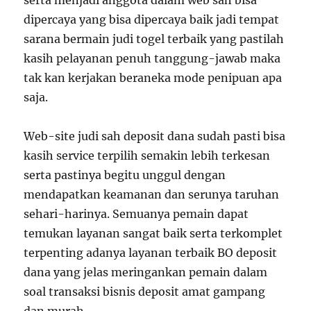
serta menjadi anggota dalam web sah bisa
dipercaya yang bisa dipercaya baik jadi tempat
sarana bermain judi togel terbaik yang pastilah
kasih pelayanan penuh tanggung-jawab maka
tak kan kerjakan beraneka mode penipuan apa
saja.
Web-site judi sah deposit dana sudah pasti bisa
kasih service terpilih semakin lebih terkesan
serta pastinya begitu unggul dengan
mendapatkan keamanan dan serunya taruhan
sehari-harinya. Semuanya pemain dapat
temukan layanan sangat baik serta terkomplet
terpenting adanya layanan terbaik BO deposit
dana yang jelas meringankan pemain dalam
soal transaksi bisnis deposit amat gampang