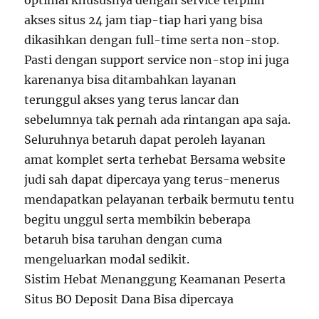
optimal khususnya dengan service terpilih
akses situs 24 jam tiap-tiap hari yang bisa
dikasihkan dengan full-time serta non-stop.
Pasti dengan support service non-stop ini juga
karenanya bisa ditambahkan layanan
terunggul akses yang terus lancar dan
sebelumnya tak pernah ada rintangan apa saja.
Seluruhnya betaruh dapat peroleh layanan
amat komplet serta terhebat Bersama website
judi sah dapat dipercaya yang terus-menerus
mendapatkan pelayanan terbaik bermutu tentu
begitu unggul serta membikin beberapa
betaruh bisa taruhan dengan cuma
mengeluarkan modal sedikit.
Sistim Hebat Menanggung Keamanan Peserta
Situs BO Deposit Dana Bisa dipercaya