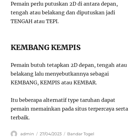
Pemain perlu putuskan 2D di antara depan,
tengah atau belakang dan diputuskan jadi
TENGAH atau TEPI.
KEMBANG KEMPIS
Pemain butuh tetapkan 2D depan, tengah atau
belakang lalu menyebutkannya sebagai
KEMBANG, KEMPIS atau KEMBAR.
Itu beberapa alternatif type taruhan dapat
pemain memainkan pada situs terpercaya serta
terbaik.
Author
Posted
Categories
admin
27/04/2023
Bandar Togel