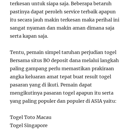
terkesan untuk siapa saja. Beberapa betaruh
pastinya dapat peroleh service terbaik apapun
itu secara jauh makin terkesan maka perihal ini
sangat nyaman dan makin aman dimana saja
serta kapan saja.
Tentu, pemain simpel taruhan perjudian togel
Bersama situs BO deposit dana melalui langkah
paling gampang perlu memastikan prakiraan
angka keluaran amat tepat buat result togel
pasaran yang di ikuti. Pemain dapat
mengikutinya pasaran togel apapun itu serta
yang paling populer dan populer di ASIA yaitu:
Togel Toto Macau
Togel Singapore