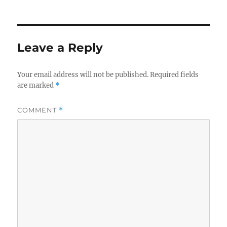
on
Leave a Reply
Your email address will not be published.
Required fields
are marked
*
COMMENT
*