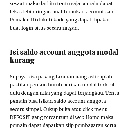
sesaat maka dari itu tentu saja pemain dapat
lekas lebih ringan buat temukan account sah
Pemakai ID diikuti kode yang dapat dipakai
buat login situs secara ringan.
Isi saldo account anggota modal
kurang
Supaya bisa pasang taruhan uang asli rupiah,
pastilah pemain butuh berikan modal terlebih
dulu dengan nilai yang dapat terjangkau. Tentu
pemain bisa isikan saldo account anggota
secara simpel. Cukup buka atau click menu
DEPOSIT yang tercantum di web Home maka
pemain dapat dapatkan slip pembayaran serta