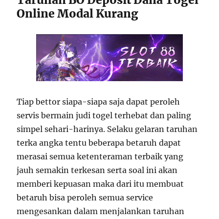
Online Modal Kurang
Tiap bettor siapa-siapa saja dapat peroleh
servis bermain judi togel terhebat dan paling
simpel sehari-harinya. Selaku gelaran taruhan
terka angka tentu beberapa betaruh dapat
merasai semua ketenteraman terbaik yang
jauh semakin terkesan serta soal ini akan
memberi kepuasan maka dari itu membuat
betaruh bisa peroleh semua service
mengesankan dalam menjalankan taruhan