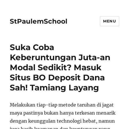
StPaulemSchool
MENU
Suka Coba
Keberuntungan Juta-an
Modal Sedikit? Masuk
Situs BO Deposit Dana
Sah! Tamiang Layang
Melakukan tiap-tiap metode taruhan di jagat
maya pastinya bukan hanya terkesan menarik
dengan keunggulan technologi hebat, namun