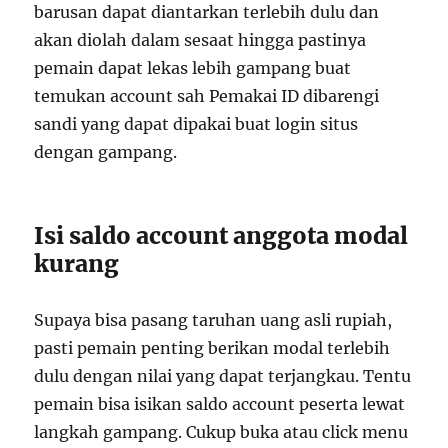
barusan dapat diantarkan terlebih dulu dan
akan diolah dalam sesaat hingga pastinya
pemain dapat lekas lebih gampang buat
temukan account sah Pemakai ID dibarengi
sandi yang dapat dipakai buat login situs
dengan gampang.
Isi saldo account anggota modal
kurang
Supaya bisa pasang taruhan uang asli rupiah,
pasti pemain penting berikan modal terlebih
dulu dengan nilai yang dapat terjangkau. Tentu
pemain bisa isikan saldo account peserta lewat
langkah gampang. Cukup buka atau click menu