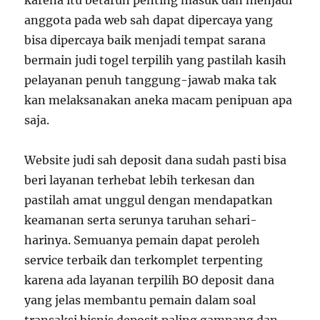
karena itu betaruh penting masuk dan menjadi
anggota pada web sah dapat dipercaya yang
bisa dipercaya baik menjadi tempat sarana
bermain judi togel terpilih yang pastilah kasih
pelayanan penuh tanggung-jawab maka tak
kan melaksanakan aneka macam penipuan apa
saja.
Website judi sah deposit dana sudah pasti bisa
beri layanan terhebat lebih terkesan dan
pastilah amat unggul dengan mendapatkan
keamanan serta serunya taruhan sehari-
harinya. Semuanya pemain dapat peroleh
service terbaik dan terkomplet terpenting
karena ada layanan terpilih BO deposit dana
yang jelas membantu pemain dalam soal