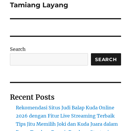
Tamiang Layang
Search
SEARCH
Recent Posts
Rekomendasi Situs Judi Balap Kuda Online
2026 dengan Fitur Live Streaming Terbaik
Tips Jitu Memilih Joki dan Kuda Juara dalam