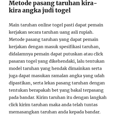
Metode pasang taruhan kira-
kira angka judi togel
Main taruhan online togel pasti dapat pemain
kerjakan secara taruhan uang asli rupiah.
Metode pasang taruhan yang dapat pemain
kerjakan dengan masuk spesifikasi taruhan,
didalamnya pemain dapat putuskan atau click
pasaran togel yang dikehendaki, lalu tentukan
model taruhan yang hendak dimainkan serta
juga dapat masukan ramalan angka yang udah
dipastikan, serta lekas pasang taruhan dengan
tentukan berapakah bet yang bakal terpasang
pada bandar. Kirim taruhan itu dengan langkah
click kirim taruhan maka anda telah tuntas
memasangkan taruhan anda kepada bandar.