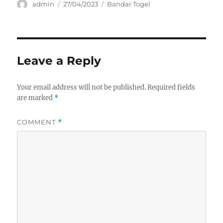
Author
Posted
Categories
admin
27/04/2023
Bandar Togel
on
Leave a Reply
Your email address will not be published.
Required fields
are marked
*
COMMENT
*