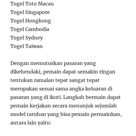
Togel Toto Macau
Togel Singapore
Togel Hongkong
Togel Cambodia
Togel Sydney
Togel Taiwan
Dengan memutuskan pasaran yang
dikehendaki, pemain dapat semakin ringan
tentukan ramalan tepat sangat tepat
merupakan sesuai sama angka keluaran di
pasaran yang di ikuti. Langkah bermain dapat
pemain kerjakan secara menunjuk sejumlah
model taruhan yang bisa pemain permainkan,
antara lain yaitu: