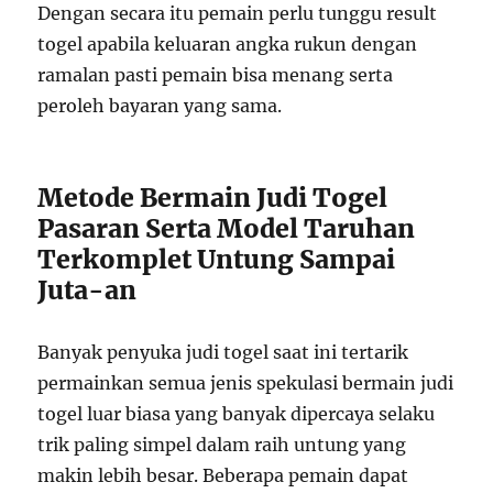
Dengan secara itu pemain perlu tunggu result
togel apabila keluaran angka rukun dengan
ramalan pasti pemain bisa menang serta
peroleh bayaran yang sama.
Metode Bermain Judi Togel
Pasaran Serta Model Taruhan
Terkomplet Untung Sampai
Juta-an
Banyak penyuka judi togel saat ini tertarik
permainkan semua jenis spekulasi bermain judi
togel luar biasa yang banyak dipercaya selaku
trik paling simpel dalam raih untung yang
makin lebih besar. Beberapa pemain dapat