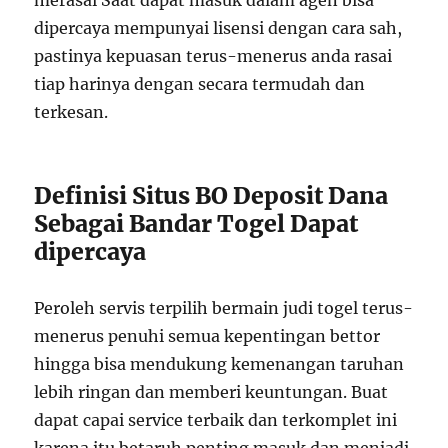
merasai Saat dapat masuk dalam agen bisa
dipercaya mempunyai lisensi dengan cara sah,
pastinya kepuasan terus-menerus anda rasai
tiap harinya dengan secara termudah dan
terkesan.
Definisi Situs BO Deposit Dana
Sebagai Bandar Togel Dapat
dipercaya
Peroleh servis terpilih bermain judi togel terus-
menerus penuhi semua kepentingan bettor
hingga bisa mendukung kemenangan taruhan
lebih ringan dan memberi keuntungan. Buat
dapat capai service terbaik dan terkomplet ini