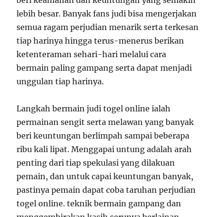
beri keamanan dan keuntungan yang semakin
lebih besar. Banyak fans judi bisa mengerjakan
semua ragam perjudian menarik serta terkesan
tiap harinya hingga terus-menerus berikan
ketenteraman sehari-hari melalui cara
bermain paling gampang serta dapat menjadi
unggulan tiap harinya.
Langkah bermain judi togel online ialah
permainan sengit serta melawan yang banyak
beri keuntungan berlimpah sampai beberapa
ribu kali lipat. Menggapai untung adalah arah
penting dari tiap spekulasi yang dilakuan
pemain, dan untuk capai keuntungan banyak,
pastinya pemain dapat coba taruhan perjudian
togel online. teknik bermain gampang dan