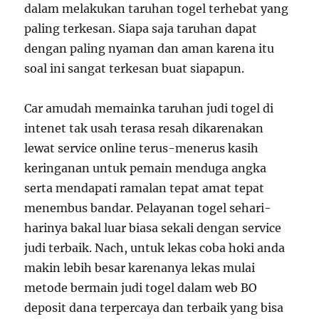
dalam melakukan taruhan togel terhebat yang
paling terkesan. Siapa saja taruhan dapat
dengan paling nyaman dan aman karena itu
soal ini sangat terkesan buat siapapun.
Car amudah memainka taruhan judi togel di
intenet tak usah terasa resah dikarenakan
lewat service online terus-menerus kasih
keringanan untuk pemain menduga angka
serta mendapati ramalan tepat amat tepat
menembus bandar. Pelayanan togel sehari-
harinya bakal luar biasa sekali dengan service
judi terbaik. Nach, untuk lekas coba hoki anda
makin lebih besar karenanya lekas mulai
metode bermain judi togel dalam web BO
deposit dana terpercaya dan terbaik yang bisa