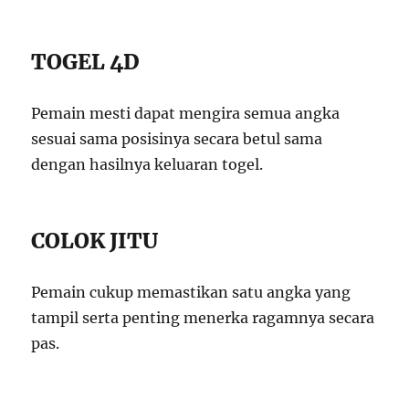
TOGEL 4D
Pemain mesti dapat mengira semua angka
sesuai sama posisinya secara betul sama
dengan hasilnya keluaran togel.
COLOK JITU
Pemain cukup memastikan satu angka yang
tampil serta penting menerka ragamnya secara
pas.