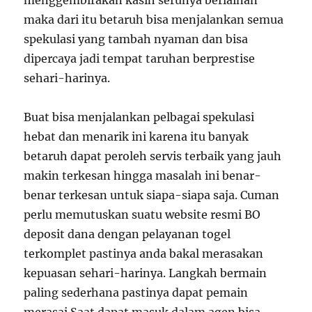
menggembirakan kasih serunya berlainan
maka dari itu betaruh bisa menjalankan semua
spekulasi yang tambah nyaman dan bisa
dipercaya jadi tempat taruhan berprestise
sehari-harinya.
Buat bisa menjalankan pelbagai spekulasi
hebat dan menarik ini karena itu banyak
betaruh dapat peroleh servis terbaik yang jauh
makin terkesan hingga masalah ini benar-
benar terkesan untuk siapa-siapa saja. Cuman
perlu memutuskan suatu website resmi BO
deposit dana dengan pelayanan togel
terkomplet pastinya anda bakal merasakan
kepuasan sehari-harinya. Langkah bermain
paling sederhana pastinya dapat pemain