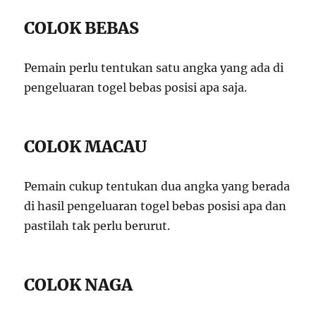
COLOK BEBAS
Pemain perlu tentukan satu angka yang ada di
pengeluaran togel bebas posisi apa saja.
COLOK MACAU
Pemain cukup tentukan dua angka yang berada
di hasil pengeluaran togel bebas posisi apa dan
pastilah tak perlu berurut.
COLOK NAGA