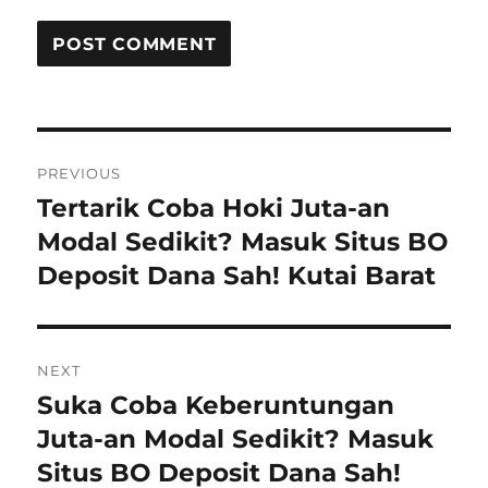
Post
PREVIOUS
navigation
Tertarik Coba Hoki Juta-an
Previous
post:
Modal Sedikit? Masuk Situs BO
Deposit Dana Sah! Kutai Barat
NEXT
Suka Coba Keberuntungan
Next
post:
Juta-an Modal Sedikit? Masuk
Situs BO Deposit Dana Sah!