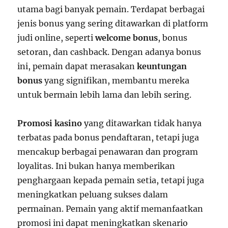
utama bagi banyak pemain. Terdapat berbagai
jenis bonus yang sering ditawarkan di platform
judi online, seperti
welcome bonus
, bonus
setoran, dan cashback. Dengan adanya bonus
ini, pemain dapat merasakan
keuntungan
bonus
yang signifikan, membantu mereka
untuk bermain lebih lama dan lebih sering.
Promosi kasino
yang ditawarkan tidak hanya
terbatas pada bonus pendaftaran, tetapi juga
mencakup berbagai penawaran dan program
loyalitas. Ini bukan hanya memberikan
penghargaan kepada pemain setia, tetapi juga
meningkatkan peluang sukses dalam
permainan. Pemain yang aktif memanfaatkan
promosi ini dapat meningkatkan skenario