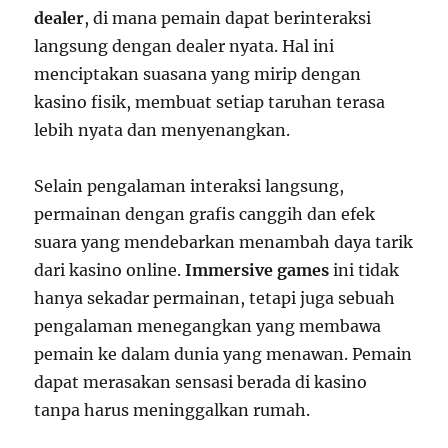
dealer
, di mana pemain dapat berinteraksi
langsung dengan dealer nyata. Hal ini
menciptakan suasana yang mirip dengan
kasino fisik, membuat setiap taruhan terasa
lebih nyata dan menyenangkan.
Selain pengalaman interaksi langsung,
permainan dengan grafis canggih dan efek
suara yang mendebarkan menambah daya tarik
dari kasino online.
Immersive games
ini tidak
hanya sekadar permainan, tetapi juga sebuah
pengalaman menegangkan yang membawa
pemain ke dalam dunia yang menawan. Pemain
dapat merasakan sensasi berada di kasino
tanpa harus meninggalkan rumah.