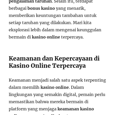
pengalaman taruhan
. Selain itu, terdapat
berbagai
bonus kasino
yang menarik,
memberikan keuntungan tambahan untuk
setiap taruhan yang dilakukan. Mari kita
eksplorasi lebih dalam mengenai keunggulan
bermain di
kasino online
terpercaya.
Keamanan dan Kepercayaan di
Kasino Online Terpercaya
Keamanan menjadi salah satu aspek terpenting
dalam memilih
kasino online
. Dalam
lingkungan yang semakin digital, pemain perlu
memastikan bahwa mereka bermain di
platform yang menjaga
keamanan kasino