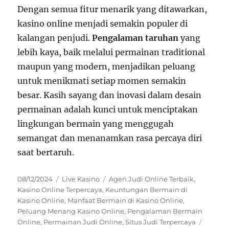
Dengan semua fitur menarik yang ditawarkan,
kasino online menjadi semakin populer di
kalangan penjudi.
Pengalaman taruhan
yang
lebih kaya, baik melalui permainan traditional
maupun yang modern, menjadikan peluang
untuk menikmati setiap momen semakin
besar. Kasih sayang dan inovasi dalam desain
permainan adalah kunci untuk menciptakan
lingkungan bermain yang menggugah
semangat dan menanamkan rasa percaya diri
saat bertaruh.
Posted
Categories
Tags
08/12/2024
Live Kasino
Agen Judi Online Terbaik
,
on
Kasino Online Terpercaya
,
Keuntungan Bermain di
Kasino Online
,
Manfaat Bermain di Kasino Online
,
Peluang Menang Kasino Online
,
Pengalaman Bermain
Online
,
Permainan Judi Online
,
Situs Judi Terpercaya