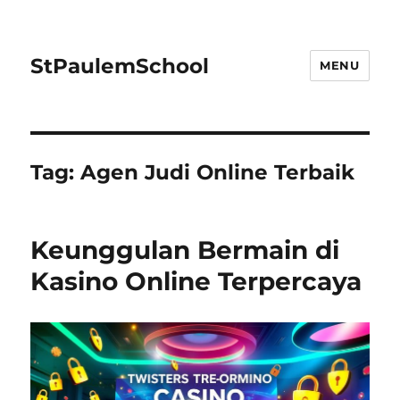
StPaulemSchool
MENU
Tag:
Agen Judi Online Terbaik
Keunggulan Bermain di
Kasino Online Terpercaya