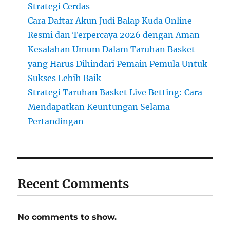
Strategi Cerdas
Cara Daftar Akun Judi Balap Kuda Online
Resmi dan Terpercaya 2026 dengan Aman
Kesalahan Umum Dalam Taruhan Basket
yang Harus Dihindari Pemain Pemula Untuk
Sukses Lebih Baik
Strategi Taruhan Basket Live Betting: Cara
Mendapatkan Keuntungan Selama
Pertandingan
Recent Comments
No comments to show.