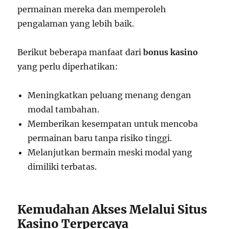
permainan mereka dan memperoleh
pengalaman yang lebih baik.
Berikut beberapa manfaat dari
bonus kasino
yang perlu diperhatikan:
Meningkatkan peluang menang dengan
modal tambahan.
Memberikan kesempatan untuk mencoba
permainan baru tanpa risiko tinggi.
Melanjutkan bermain meski modal yang
dimiliki terbatas.
Kemudahan Akses Melalui Situs
Kasino Terpercaya