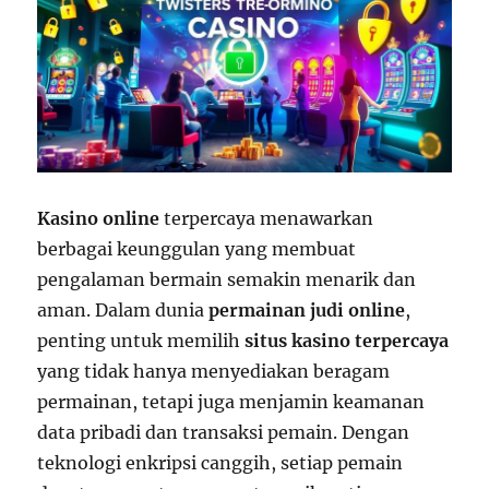
Kasino online
terpercaya menawarkan
berbagai keunggulan yang membuat
pengalaman bermain semakin menarik dan
aman. Dalam dunia
permainan judi online
,
penting untuk memilih
situs kasino terpercaya
yang tidak hanya menyediakan beragam
permainan, tetapi juga menjamin keamanan
data pribadi dan transaksi pemain. Dengan
teknologi enkripsi canggih, setiap pemain