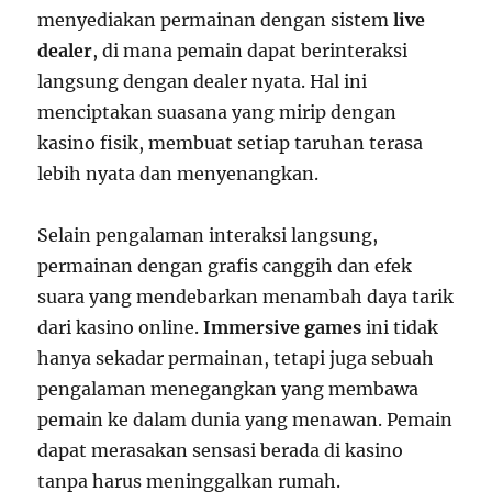
menyediakan permainan dengan sistem
live
dealer
, di mana pemain dapat berinteraksi
langsung dengan dealer nyata. Hal ini
menciptakan suasana yang mirip dengan
kasino fisik, membuat setiap taruhan terasa
lebih nyata dan menyenangkan.
Selain pengalaman interaksi langsung,
permainan dengan grafis canggih dan efek
suara yang mendebarkan menambah daya tarik
dari kasino online.
Immersive games
ini tidak
hanya sekadar permainan, tetapi juga sebuah
pengalaman menegangkan yang membawa
pemain ke dalam dunia yang menawan. Pemain
dapat merasakan sensasi berada di kasino
tanpa harus meninggalkan rumah.