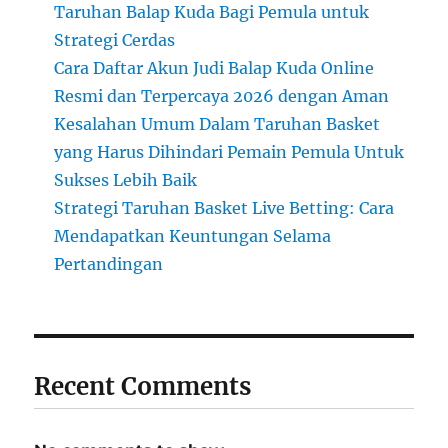
Taruhan Balap Kuda Bagi Pemula untuk
Strategi Cerdas
Cara Daftar Akun Judi Balap Kuda Online
Resmi dan Terpercaya 2026 dengan Aman
Kesalahan Umum Dalam Taruhan Basket
yang Harus Dihindari Pemain Pemula Untuk
Sukses Lebih Baik
Strategi Taruhan Basket Live Betting: Cara
Mendapatkan Keuntungan Selama
Pertandingan
Recent Comments