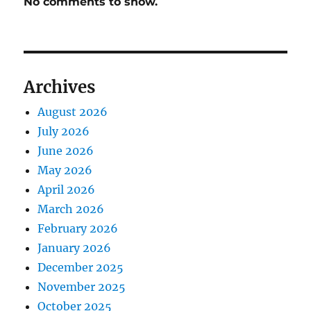
No comments to show.
Archives
August 2026
July 2026
June 2026
May 2026
April 2026
March 2026
February 2026
January 2026
December 2025
November 2025
October 2025