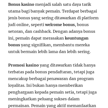
Bonus kasino
menjadi salah satu daya tarik
utama bagi banyak pemain. Terdapat berbagai
jenis bonus yang sering ditawarkan di platform
judi online, seperti
welcome bonus
, bonus
setoran, dan cashback. Dengan adanya bonus
ini, pemain dapat merasakan
keuntungan
bonus
yang signifikan, membantu mereka
untuk bermain lebih lama dan lebih sering.
Promosi kasino
yang ditawarkan tidak hanya
terbatas pada bonus pendaftaran, tetapi juga
mencakup berbagai penawaran dan program
loyalitas. Ini bukan hanya memberikan
penghargaan kepada pemain setia, tetapi juga
meningkatkan peluang sukses dalam
permainan. Pemain yang aktif memanfaatkan