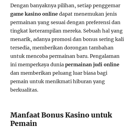
Dengan banyaknya pilihan, setiap penggemar
game kasino online
dapat menemukan jenis
permainan yang sesuai dengan preferensi dan
tingkat keterampilan mereka. Sebuah hal yang
menarik, adanya promosi dan bonus sering kali
tersedia, memberikan dorongan tambahan
untuk mencoba permainan baru. Pengalaman
ini memperkaya dunia
permainan judi online
dan memberikan peluang luar biasa bagi
pemain untuk menikmati hiburan yang
berkualitas.
Manfaat Bonus Kasino untuk
Pemain