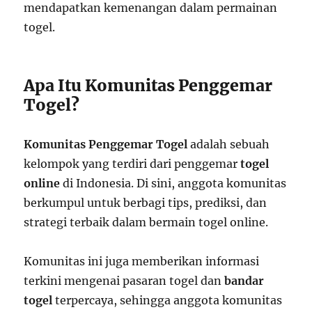
mendapatkan kemenangan dalam permainan
togel.
Apa Itu Komunitas Penggemar
Togel?
Komunitas Penggemar Togel
adalah sebuah
kelompok yang terdiri dari penggemar
togel
online
di Indonesia. Di sini, anggota komunitas
berkumpul untuk berbagi tips, prediksi, dan
strategi terbaik dalam bermain togel online.
Komunitas ini juga memberikan informasi
terkini mengenai pasaran togel dan
bandar
togel
terpercaya, sehingga anggota komunitas