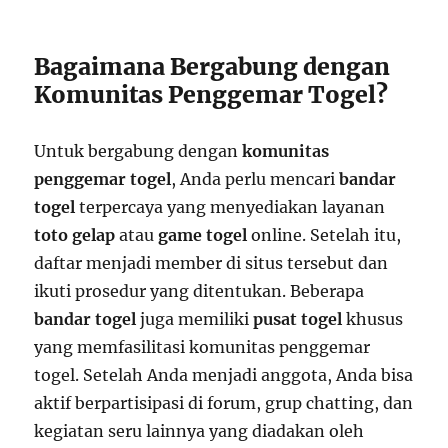
Bagaimana Bergabung dengan
Komunitas Penggemar Togel?
Untuk bergabung dengan
komunitas
penggemar togel
, Anda perlu mencari
bandar
togel
terpercaya yang menyediakan layanan
toto gelap
atau
game togel
online. Setelah itu,
daftar menjadi member di situs tersebut dan
ikuti prosedur yang ditentukan. Beberapa
bandar togel
juga memiliki
pusat togel
khusus
yang memfasilitasi komunitas penggemar
togel. Setelah Anda menjadi anggota, Anda bisa
aktif berpartisipasi di forum, grup chatting, dan
kegiatan seru lainnya yang diadakan oleh