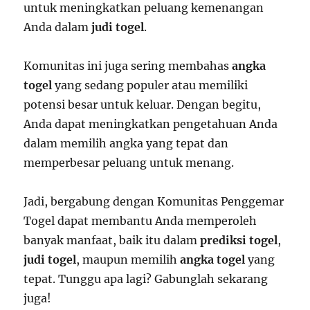
untuk meningkatkan peluang kemenangan
Anda dalam
judi togel
.
Komunitas ini juga sering membahas
angka
togel
yang sedang populer atau memiliki
potensi besar untuk keluar. Dengan begitu,
Anda dapat meningkatkan pengetahuan Anda
dalam memilih angka yang tepat dan
memperbesar peluang untuk menang.
Jadi, bergabung dengan Komunitas Penggemar
Togel dapat membantu Anda memperoleh
banyak manfaat, baik itu dalam
prediksi togel
,
judi togel
, maupun memilih
angka togel
yang
tepat. Tunggu apa lagi? Gabunglah sekarang
juga!