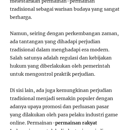
melestarikan permainan-permainan
tradisional sebagai warisan budaya yang sangat
berharga.
Namun, seiring dengan perkembangan zaman,
ada tantangan yang dihadapi perjudian
tradisional dalam menghadapi era modern.
Salah satunya adalah regulasi dan kebijakan
hukum yang diberlakukan oleh pemerintah
untuk mengontrol praktik perjudian.
Di sisi lain, ada juga kemungkinan perjudian
tradisional menjadi semakin populer dengan
adanya upaya promosi dan perluasan pasar
yang dilakukan oleh para pelaku industri game
online. Permainan-
permainan rakyat