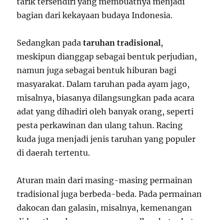
tarik tersendiri yang membuatnya menjadi
bagian dari kekayaan budaya Indonesia.
Sedangkan pada
taruhan tradisional
,
meskipun dianggap sebagai bentuk perjudian,
namun juga sebagai bentuk hiburan bagi
masyarakat. Dalam taruhan pada ayam jago,
misalnya, biasanya dilangsungkan pada acara
adat yang dihadiri oleh banyak orang, seperti
pesta perkawinan dan ulang tahun. Racing
kuda juga menjadi jenis taruhan yang populer
di daerah tertentu.
Aturan main dari masing-masing permainan
tradisional juga berbeda-beda. Pada permainan
dakocan dan galasin, misalnya, kemenangan