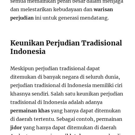
semua memainkan peran besar dalam menjaga
dan melestarikan kebudayaan dan
warisan
perjudian
ini untuk generasi mendatang.
Keunikan Perjudian Tradisional
Indonesia
Meskipun perjudian tradisional dapat
ditemukan di banyak negara di seluruh dunia,
perjudian tradisional di Indonesia memiliki ciri
khasnya sendiri. Salah satu keunikan perjudian
tradisional di Indonesia adalah adanya
permainan khas
yang hanya dapat ditemukan
di daerah tertentu. Sebagai contoh, permainan
jidor
yang hanya dapat ditemukan di daerah