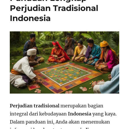
Indonesia
Perjudian Tradisional
Indonesia
Perjudian tradisional
merupakan bagian
integral dari kebudayaan
Indonesia
yang kaya.
Dalam panduan ini, Anda akan menemukan