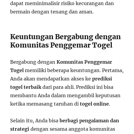
dapat meminimalisir risiko kecurangan dan
bermain dengan tenang dan aman.
Keuntungan Bergabung dengan
Komunitas Penggemar Togel
Bergabung dengan
Komunitas Penggemar
Togel
memiliki beberapa keuntungan. Pertama,
Anda akan mendapatkan akses ke
prediksi
togel terbaik
dari para ahli. Prediksi ini bisa
membantu Anda dalam mengambil keputusan
ketika memasang taruhan di
togel online
.
Selain itu, Anda bisa
berbagi pengalaman dan
strategi
dengan sesama anggota komunitas