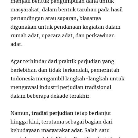
menjadi bentuk pengumpulan dana untuk
masyarakat, dalam bentuk taruhan pada hasil
pertandingan atau saparan, biasanya
digunakan untuk pendanaan kegiatan dalam
rumah adat, upacara adat, dan perkawinan
adat.
Agar terhindar dari praktik perjudian yang
berlebihan dan tidak terkendali, pemerintah
Indonesia mengambil langkah-langkah untuk
mengawasi industri perjudian tradisional
dalam beberapa dekade terakhir.
Namun,
tradisi perjudian
tetap berlanjut
hingga kini, terutama sebagai bagian dari
kebudayaan masyarakat adat. Salah satu