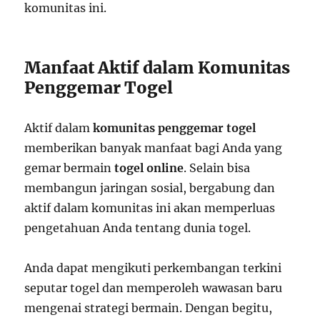
komunitas ini.
Manfaat Aktif dalam Komunitas
Penggemar Togel
Aktif dalam
komunitas penggemar togel
memberikan banyak manfaat bagi Anda yang
gemar bermain
togel online
. Selain bisa
membangun jaringan sosial, bergabung dan
aktif dalam komunitas ini akan memperluas
pengetahuan Anda tentang dunia togel.
Anda dapat mengikuti perkembangan terkini
seputar togel dan memperoleh wawasan baru
mengenai strategi bermain. Dengan begitu,