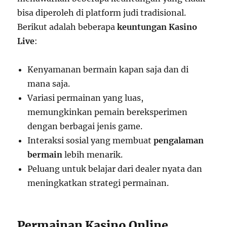
bisa diperoleh di platform judi tradisional.
Berikut adalah beberapa
keuntungan Kasino
Live
:
Kenyamanan bermain kapan saja dan di
mana saja.
Variasi permainan yang luas,
memungkinkan pemain bereksperimen
dengan berbagai jenis game.
Interaksi sosial yang membuat
pengalaman
bermain
lebih menarik.
Peluang untuk belajar dari dealer nyata dan
meningkatkan strategi permainan.
Permainan Kasino Online