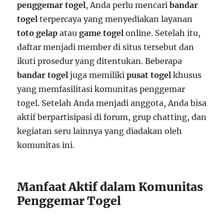
penggemar togel
, Anda perlu mencari
bandar
togel
terpercaya yang menyediakan layanan
toto gelap
atau
game togel
online. Setelah itu,
daftar menjadi member di situs tersebut dan
ikuti prosedur yang ditentukan. Beberapa
bandar togel
juga memiliki
pusat togel
khusus
yang memfasilitasi komunitas penggemar
togel. Setelah Anda menjadi anggota, Anda bisa
aktif berpartisipasi di forum, grup chatting, dan
kegiatan seru lainnya yang diadakan oleh
komunitas ini.
Manfaat Aktif dalam Komunitas
Penggemar Togel