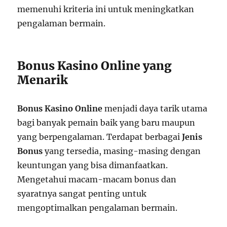
memenuhi kriteria ini untuk meningkatkan
pengalaman bermain.
Bonus Kasino Online yang
Menarik
Bonus Kasino Online
menjadi daya tarik utama
bagi banyak pemain baik yang baru maupun
yang berpengalaman. Terdapat berbagai
Jenis
Bonus
yang tersedia, masing-masing dengan
keuntungan yang bisa dimanfaatkan.
Mengetahui macam-macam bonus dan
syaratnya sangat penting untuk
mengoptimalkan pengalaman bermain.