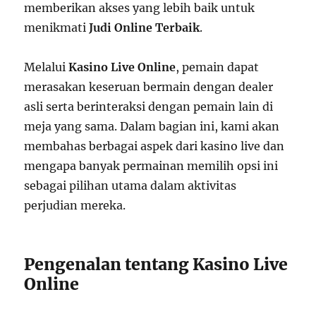
memberikan akses yang lebih baik untuk
menikmati
Judi Online Terbaik
.
Melalui
Kasino Live Online
, pemain dapat
merasakan keseruan bermain dengan dealer
asli serta berinteraksi dengan pemain lain di
meja yang sama. Dalam bagian ini, kami akan
membahas berbagai aspek dari kasino live dan
mengapa banyak permainan memilih opsi ini
sebagai pilihan utama dalam aktivitas
perjudian mereka.
Pengenalan tentang Kasino Live
Online