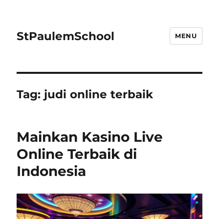
StPaulemSchool
MENU
Tag:
judi online terbaik
Mainkan Kasino Live
Online Terbaik di
Indonesia