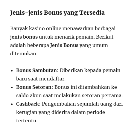
Jenis-jenis Bonus yang Tersedia
Banyak kasino online menawarkan berbagai
jenis bonus
untuk menarik pemain. Berikut
adalah beberapa
Jenis Bonus
yang umum
ditemukan:
Bonus Sambutan
: Diberikan kepada pemain
baru saat mendaftar.
Bonus Setoran
: Bonus ini ditambahkan ke
saldo akun saat melakukan setoran pertama.
Cashback
: Pengembalian sejumlah uang dari
kerugian yang diderita dalam periode
tertentu.