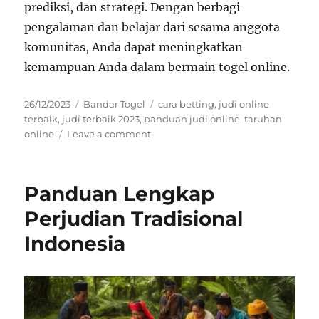
prediksi, dan strategi. Dengan berbagi
pengalaman dan belajar dari sesama anggota
komunitas, Anda dapat meningkatkan
kemampuan Anda dalam bermain togel online.
Posted
Categories
Tags
26/12/2023
Bandar Togel
cara betting
,
judi online
on
terbaik
,
judi terbaik 2023
,
panduan judi online
,
taruhan
on
online
Leave a comment
Gabung
Komunitas
Penggemar
Panduan Lengkap
Togel
Indonesia
Perjudian Tradisional
Indonesia