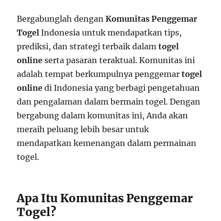
Bergabunglah dengan
Komunitas Penggemar
Togel
Indonesia untuk mendapatkan tips,
prediksi, dan strategi terbaik dalam
togel
online
serta pasaran teraktual. Komunitas ini
adalah tempat berkumpulnya penggemar
togel
online
di Indonesia yang berbagi pengetahuan
dan pengalaman dalam bermain togel. Dengan
bergabung dalam komunitas ini, Anda akan
meraih peluang lebih besar untuk
mendapatkan kemenangan dalam permainan
togel.
Apa Itu Komunitas Penggemar
Togel?