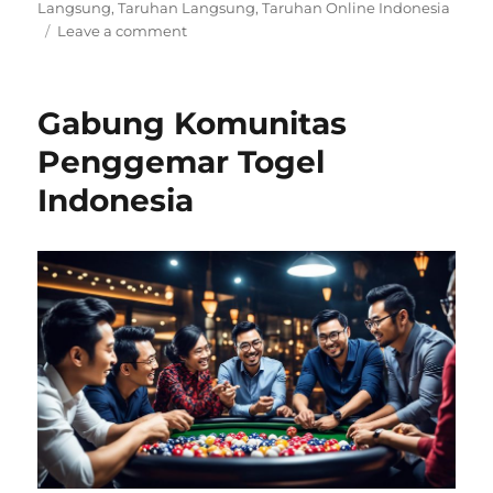
Langsung
,
Taruhan Langsung
,
Taruhan Online Indonesia
on
Leave a comment
Mainkan
Kasino
Live
Gabung Komunitas
Online
Terbaik
Penggemar Togel
di
Indonesia
Indonesia