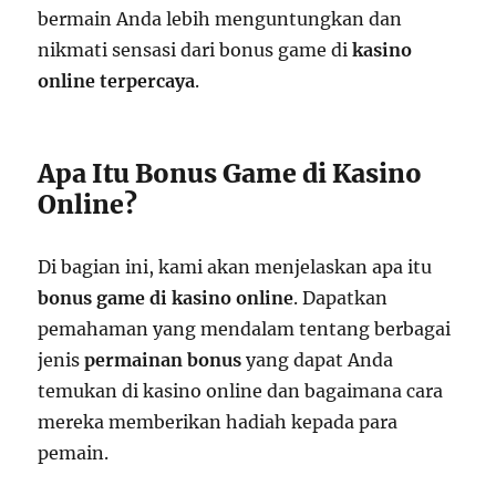
bermain Anda lebih menguntungkan dan
nikmati sensasi dari bonus game di
kasino
online terpercaya
.
Apa Itu Bonus Game di Kasino
Online?
Di bagian ini, kami akan menjelaskan apa itu
bonus game di kasino online
. Dapatkan
pemahaman yang mendalam tentang berbagai
jenis
permainan bonus
yang dapat Anda
temukan di kasino online dan bagaimana cara
mereka memberikan hadiah kepada para
pemain.