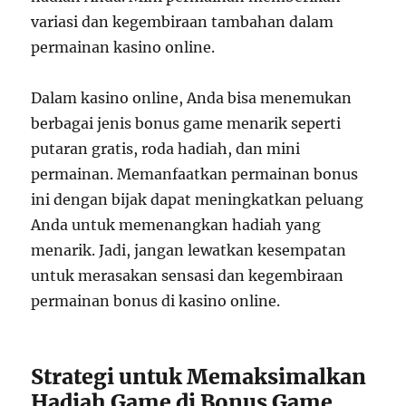
variasi dan kegembiraan tambahan dalam
permainan kasino online.
Dalam kasino online, Anda bisa menemukan
berbagai jenis bonus game menarik seperti
putaran gratis, roda hadiah, dan mini
permainan. Memanfaatkan permainan bonus
ini dengan bijak dapat meningkatkan peluang
Anda untuk memenangkan hadiah yang
menarik. Jadi, jangan lewatkan kesempatan
untuk merasakan sensasi dan kegembiraan
permainan bonus di kasino online.
Strategi untuk Memaksimalkan
Hadiah Game di Bonus Game