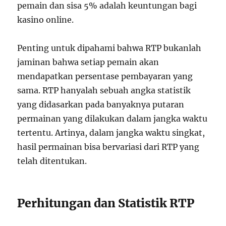
pemain dan sisa 5% adalah keuntungan bagi
kasino online.
Penting untuk dipahami bahwa RTP bukanlah
jaminan bahwa setiap pemain akan
mendapatkan persentase pembayaran yang
sama. RTP hanyalah sebuah angka statistik
yang didasarkan pada banyaknya putaran
permainan yang dilakukan dalam jangka waktu
tertentu. Artinya, dalam jangka waktu singkat,
hasil permainan bisa bervariasi dari RTP yang
telah ditentukan.
Perhitungan dan Statistik RTP