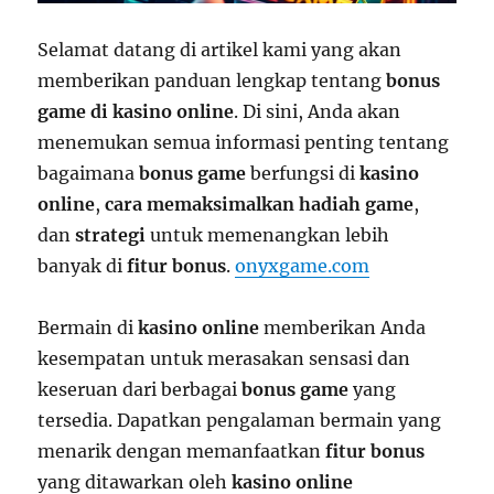
Selamat datang di artikel kami yang akan
memberikan panduan lengkap tentang
bonus
game di kasino online
. Di sini, Anda akan
menemukan semua informasi penting tentang
bagaimana
bonus game
berfungsi di
kasino
online
,
cara memaksimalkan hadiah game
,
dan
strategi
untuk memenangkan lebih
banyak di
fitur bonus
.
onyxgame.com
Bermain di
kasino online
memberikan Anda
kesempatan untuk merasakan sensasi dan
keseruan dari berbagai
bonus game
yang
tersedia. Dapatkan pengalaman bermain yang
menarik dengan memanfaatkan
fitur bonus
yang ditawarkan oleh
kasino online