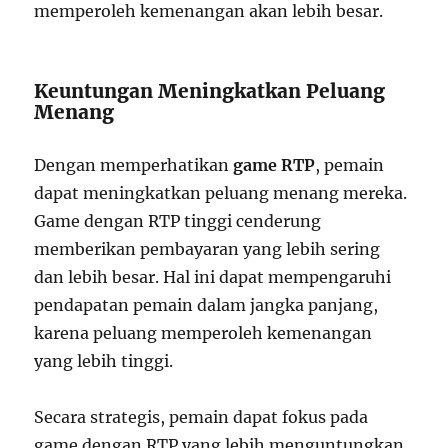
memperoleh kemenangan akan lebih besar.
Keuntungan Meningkatkan Peluang
Menang
Dengan memperhatikan
game RTP
, pemain
dapat meningkatkan peluang menang mereka.
Game dengan RTP tinggi cenderung
memberikan pembayaran yang lebih sering
dan lebih besar. Hal ini dapat mempengaruhi
pendapatan pemain dalam jangka panjang,
karena peluang memperoleh kemenangan
yang lebih tinggi.
Secara strategis, pemain dapat fokus pada
game dengan RTP yang lebih menguntungkan.