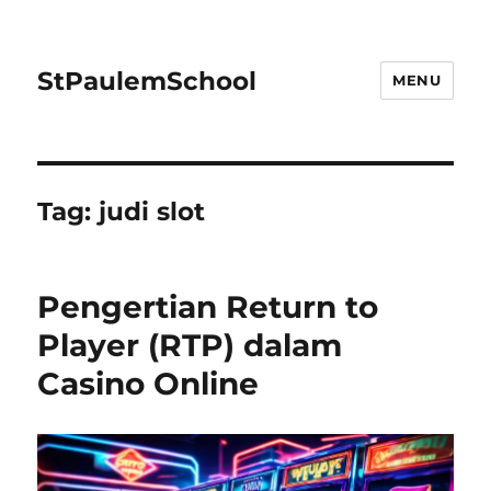
StPaulemSchool
MENU
Tag:
judi slot
Pengertian Return to
Player (RTP) dalam
Casino Online