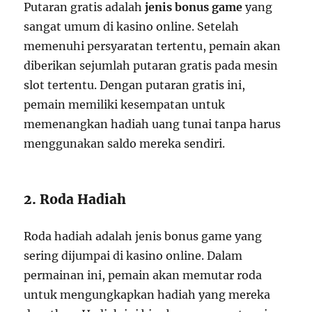
Putaran gratis adalah
jenis bonus game
yang
sangat umum di kasino online. Setelah
memenuhi persyaratan tertentu, pemain akan
diberikan sejumlah putaran gratis pada mesin
slot tertentu. Dengan putaran gratis ini,
pemain memiliki kesempatan untuk
memenangkan hadiah uang tunai tanpa harus
menggunakan saldo mereka sendiri.
2. Roda Hadiah
Roda hadiah adalah jenis bonus game yang
sering dijumpai di kasino online. Dalam
permainan ini, pemain akan memutar roda
untuk mengungkapkan hadiah yang mereka