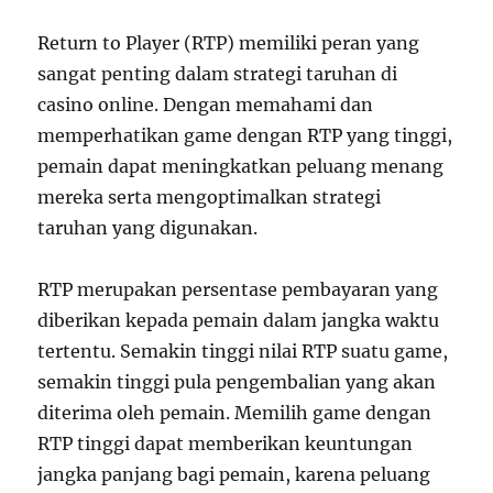
Return to Player (RTP) memiliki peran yang
sangat penting dalam strategi taruhan di
casino online. Dengan memahami dan
memperhatikan game dengan RTP yang tinggi,
pemain dapat meningkatkan peluang menang
mereka serta mengoptimalkan strategi
taruhan yang digunakan.
RTP merupakan persentase pembayaran yang
diberikan kepada pemain dalam jangka waktu
tertentu. Semakin tinggi nilai RTP suatu game,
semakin tinggi pula pengembalian yang akan
diterima oleh pemain. Memilih game dengan
RTP tinggi dapat memberikan keuntungan
jangka panjang bagi pemain, karena peluang