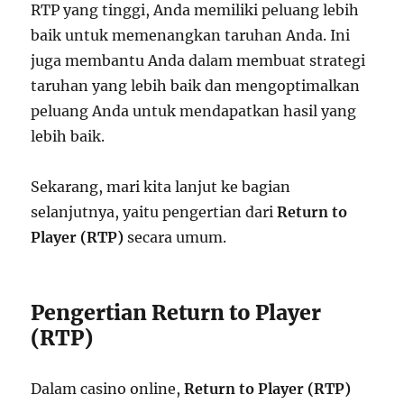
RTP yang tinggi, Anda memiliki peluang lebih
baik untuk memenangkan taruhan Anda. Ini
juga membantu Anda dalam membuat strategi
taruhan yang lebih baik dan mengoptimalkan
peluang Anda untuk mendapatkan hasil yang
lebih baik.
Sekarang, mari kita lanjut ke bagian
selanjutnya, yaitu pengertian dari
Return to
Player (RTP)
secara umum.
Pengertian Return to Player
(RTP)
Dalam casino online,
Return to Player (RTP)