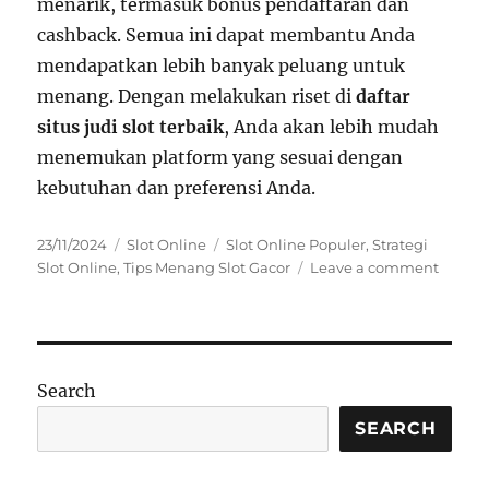
menarik, termasuk bonus pendaftaran dan
cashback. Semua ini dapat membantu Anda
mendapatkan lebih banyak peluang untuk
menang. Dengan melakukan riset di
daftar
situs judi slot terbaik
, Anda akan lebih mudah
menemukan platform yang sesuai dengan
kebutuhan dan preferensi Anda.
Posted
Categories
Tags
23/11/2024
Slot Online
Slot Online Populer
,
Strategi
on
on
Slot Online
,
Tips Menang Slot Gacor
Leave a comment
Kiat
Sukses
Main
Slot
Online
Search
Gacor
Hari
SEARCH
Ini