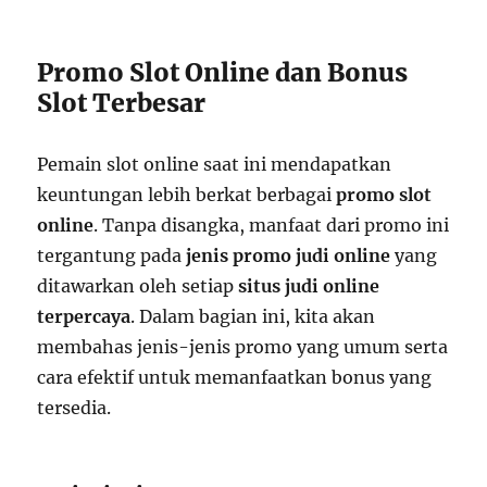
Promo Slot Online dan Bonus
Slot Terbesar
Pemain slot online saat ini mendapatkan
keuntungan lebih berkat berbagai
promo slot
online
. Tanpa disangka, manfaat dari promo ini
tergantung pada
jenis promo judi online
yang
ditawarkan oleh setiap
situs judi online
terpercaya
. Dalam bagian ini, kita akan
membahas jenis-jenis promo yang umum serta
cara efektif untuk memanfaatkan bonus yang
tersedia.