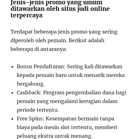
Jenis-jenis promo yang umum
ditawarkan oleh situs judi online
terpercaya
Terdapat beberapa jenis promo yang sering
diperoleh oleh pemain. Berikut adalah
beberapa di antaranya:
Bonus Pendaftaran: Sering kali ditawarkan
kepada pemain baru untuk menarik mereka
bergabung.
Cashback: Program pengembalian dana bagi
pemain yang mengalami kerugian dalam
periode tertentu.
Free Spins: Kesempatan bermain tanpa
biaya pada mesin slot tertentu, memberi
peluang ekstra untuk menang.