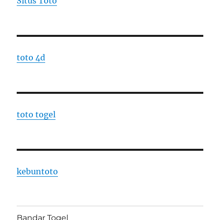
Situs Toto
toto 4d
toto togel
kebuntoto
Bandar Togel