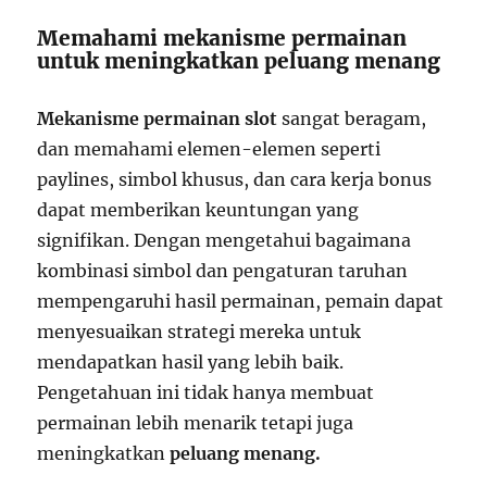
Memahami mekanisme permainan
untuk meningkatkan peluang menang
Mekanisme permainan slot
sangat beragam,
dan memahami elemen-elemen seperti
paylines, simbol khusus, dan cara kerja bonus
dapat memberikan keuntungan yang
signifikan. Dengan mengetahui bagaimana
kombinasi simbol dan pengaturan taruhan
mempengaruhi hasil permainan, pemain dapat
menyesuaikan strategi mereka untuk
mendapatkan hasil yang lebih baik.
Pengetahuan ini tidak hanya membuat
permainan lebih menarik tetapi juga
meningkatkan
peluang menang.