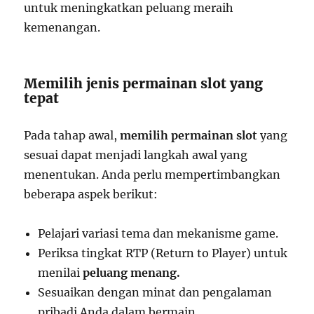
untuk meningkatkan peluang meraih
kemenangan.
Memilih jenis permainan slot yang
tepat
Pada tahap awal,
memilih permainan slot
yang
sesuai dapat menjadi langkah awal yang
menentukan. Anda perlu mempertimbangkan
beberapa aspek berikut:
Pelajari variasi tema dan mekanisme game.
Periksa tingkat RTP (Return to Player) untuk
menilai
peluang menang.
Sesuaikan dengan minat dan pengalaman
pribadi Anda dalam bermain.