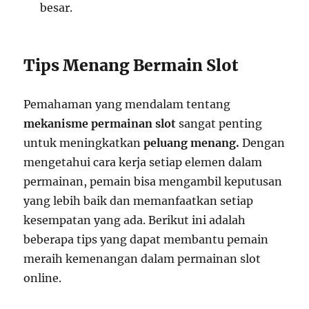
besar.
Tips Menang Bermain Slot
Pemahaman yang mendalam tentang
mekanisme permainan slot
sangat penting
untuk meningkatkan
peluang menang.
Dengan
mengetahui cara kerja setiap elemen dalam
permainan, pemain bisa mengambil keputusan
yang lebih baik dan memanfaatkan setiap
kesempatan yang ada. Berikut ini adalah
beberapa tips yang dapat membantu pemain
meraih kemenangan dalam permainan slot
online.