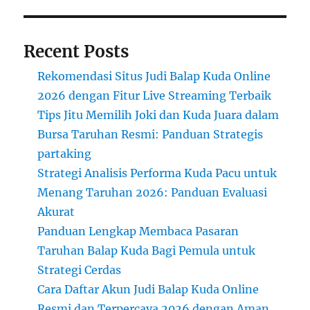
Recent Posts
Rekomendasi Situs Judi Balap Kuda Online
2026 dengan Fitur Live Streaming Terbaik
Tips Jitu Memilih Joki dan Kuda Juara dalam
Bursa Taruhan Resmi: Panduan Strategis
partaking
Strategi Analisis Performa Kuda Pacu untuk
Menang Taruhan 2026: Panduan Evaluasi
Akurat
Panduan Lengkap Membaca Pasaran
Taruhan Balap Kuda Bagi Pemula untuk
Strategi Cerdas
Cara Daftar Akun Judi Balap Kuda Online
Resmi dan Terpercaya 2026 dengan Aman