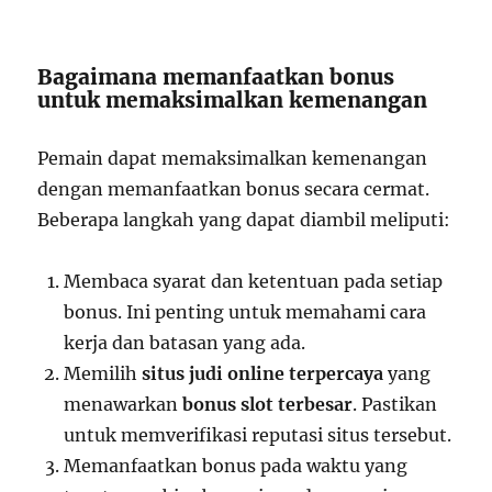
Bagaimana memanfaatkan bonus
untuk memaksimalkan kemenangan
Pemain dapat memaksimalkan kemenangan
dengan memanfaatkan bonus secara cermat.
Beberapa langkah yang dapat diambil meliputi:
Membaca syarat dan ketentuan pada setiap
bonus. Ini penting untuk memahami cara
kerja dan batasan yang ada.
Memilih
situs judi online terpercaya
yang
menawarkan
bonus slot terbesar
. Pastikan
untuk memverifikasi reputasi situs tersebut.
Memanfaatkan bonus pada waktu yang