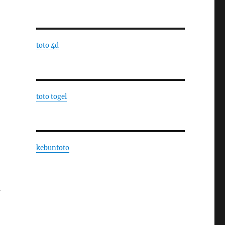
toto 4d
toto togel
kebuntoto
m