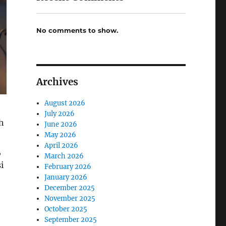
No comments to show.
Archives
August 2026
July 2026
h
June 2026
May 2026
April 2026
,
March 2026
i
February 2026
January 2026
December 2025
November 2025
October 2025
September 2025