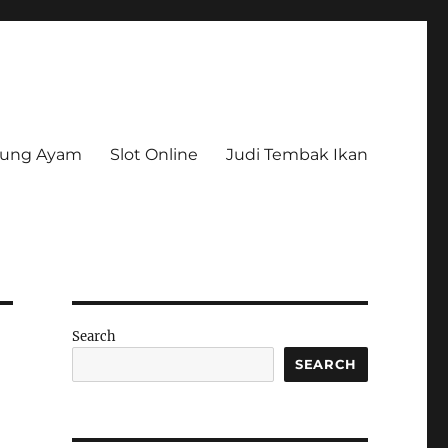
ung Ayam
Slot Online
Judi Tembak Ikan
Search
SEARCH