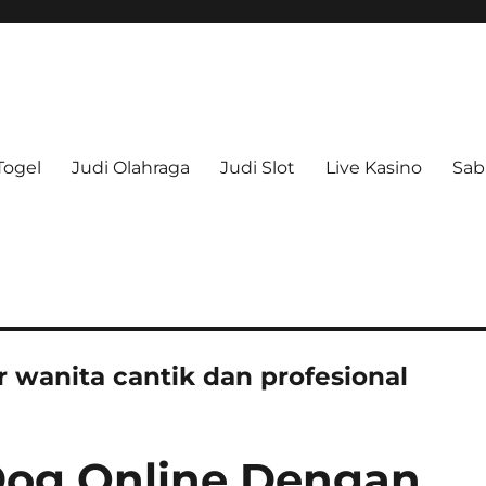
Togel
Judi Olahraga
Judi Slot
Live Kasino
Sab
r wanita cantik dan profesional
Dog Online Dengan