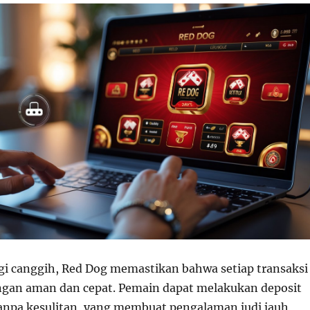
i canggih, Red Dog memastikan bahwa setiap transaksi
gan aman dan cepat. Pemain dapat melakukan deposit
anpa kesulitan, yang membuat pengalaman judi jauh