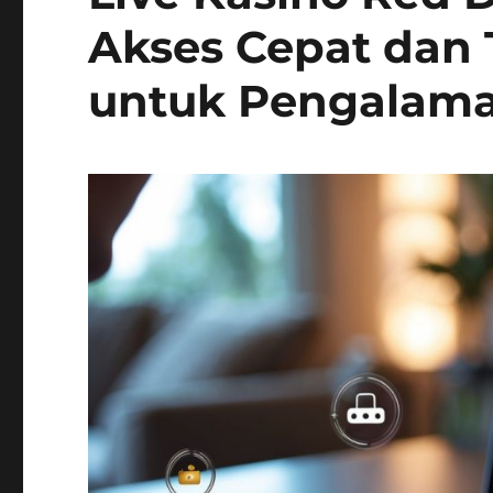
Akses Cepat dan 
untuk Pengalama