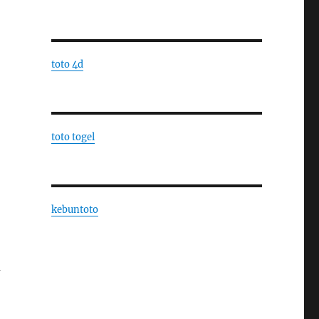
toto 4d
toto togel
kebuntoto
m