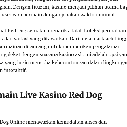
kan. Dengan fitur ini, kasino menjadi pilihan utama ba
cari cara bermain dengan jebakan waktu minimal.
at Red Dog semakin menarik adalah koleksi permainan
k dan variasi yang ditawarkan. Dari meja blackjack hing
p permainan dirancang untuk memberikan pengalaman
g dekat dengan suasana kasino asli. Ini adalah opsi ya
eka yang ingin mencoba keberuntungan dalam lingkunga
 interaktif.
main Live Kasino Red Dog
d Dog Online menawarkan kemudahan akses dan