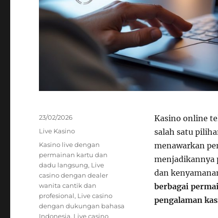
Posted
23/02/2026
Kasino online t
on
Categories
Live Kasino
salah satu pilih
Tags
Kasino live dengan
menawarkan peng
permainan kartu dan
menjadikannya p
dadu langsung
,
Live
dan kenyamana
casino dengan dealer
wanita cantik dan
berbagai perma
profesional
,
Live casino
pengalaman kasi
dengan dukungan bahasa
Indonesia
,
Live casino