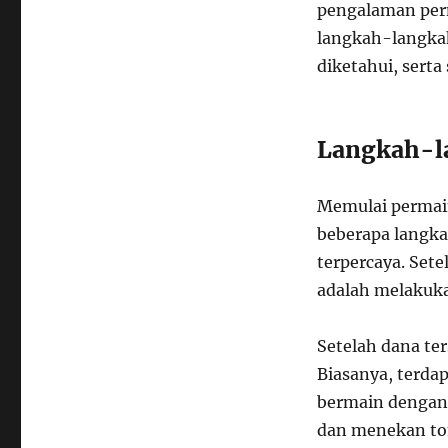
pengalaman perm
langkah-langkah
diketahui, sert
Langkah-l
Memulai permai
beberapa langka
terpercaya. Set
adalah melakuka
Setelah dana te
Biasanya, terda
bermain dengan
dan menekan to