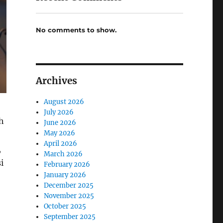
No comments to show.
Archives
August 2026
July 2026
h
June 2026
May 2026
April 2026
,
March 2026
i
February 2026
January 2026
December 2025
November 2025
October 2025
September 2025