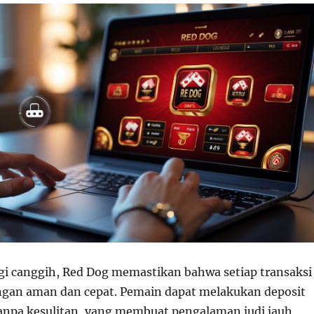
i canggih, Red Dog memastikan bahwa setiap transaksi
gan aman dan cepat. Pemain dapat melakukan deposit
anpa kesulitan, yang membuat pengalaman judi jauh