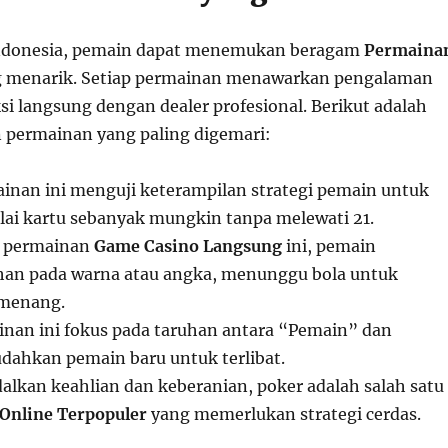
 Indonesia, pemain dapat menemukan beragam
Permaina
 menarik. Setiap permainan menawarkan pengalaman
si langsung dengan dealer profesional. Berikut adalah
n permainan yang paling digemari:
ainan ini menguji keterampilan strategi pemain untuk
ai kartu sebanyak mungkin tanpa melewati 21.
m permainan
Game Casino Langsung
ini, pemain
an pada warna atau angka, menunggu bola untuk
menang.
inan ini fokus pada taruhan antara “Pemain” dan
ahkan pemain baru untuk terlibat.
alkan keahlian dan keberanian, poker adalah salah satu
Online Terpopuler
yang memerlukan strategi cerdas.