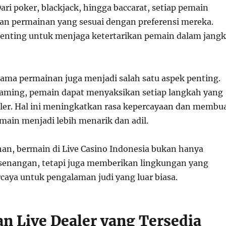
ri poker, blackjack, hingga baccarat, setiap pemain
n permainan yang sesuai dengan preferensi mereka.
enting untuk menjaga ketertarikan pemain dalam jang
lama permainan juga menjadi salah satu aspek penting.
eaming, pemain dapat menyaksikan setiap langkah yang
aler. Hal ini meningkatkan rasa kepercayaan dan membu
ain menjadi lebih menarik dan adil.
han, bermain di Live Casino Indonesia bukan hanya
enangan, tetapi juga memberikan lingkungan yang
caya untuk pengalaman judi yang luar biasa.
n Live Dealer yang Tersedia