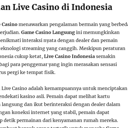
an Live Casino di Indonesia
 Casino
menawarkan pengalaman bermain yang berbed
perjudian.
Game Casino Langsung
ini memungkinkan
nikmati interaksi nyata dengan dealer dan pemain
 teknologi streaming yang canggih. Meskipun peraturan
onesia cukup ketat,
Live Casino Indonesia
semakin
 bagi para penggemar yang ingin merasakan sensasi
us pergi ke tempat fisik.
i Live Casino adalah kemampuannya untuk menciptakan
ndekati kasino asli. Pemain dapat melihat kartu
a langsung dan ikut berinteraksi dengan dealer dalam
ngan koneksi internet yang stabil, pemain dapat
ap detik permainan dari kenyamanan rumah mereka.