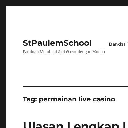
StPaulemSchool
Bandar 
Panduan Membuat Slot Gacor dengan Mudah
Tag:
permainan live casino
Ulasan Lengkap L