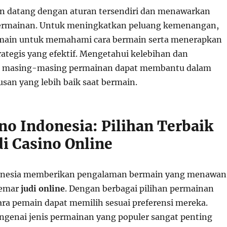
n datang dengan aturan tersendiri dan menawarkan
permainan. Untuk meningkatkan peluang kemenangan,
emain untuk memahami cara bermain serta menerapkan
rategis yang efektif. Mengetahui kelebihan dan
i masing-masing permainan dapat membantu dalam
an yang lebih baik saat bermain.
no Indonesia: Pilihan Terbaik
di Casino Online
donesia memberikan pengalaman bermain yang menawan
gemar
judi online
. Dengan berbagai pilihan permainan
para pemain dapat memilih sesuai preferensi mereka.
enai jenis permainan yang populer sangat penting