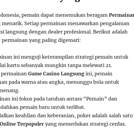
 Indonesia, pemain dapat menemukan beragam
Permaina
 menarik. Setiap permainan menawarkan pengalaman
si langsung dengan dealer profesional. Berikut adalah
n permainan yang paling digemari:
ainan ini menguji keterampilan strategi pemain untuk
ai kartu sebanyak mungkin tanpa melewati 21.
m permainan
Game Casino Langsung
ini, pemain
an pada warna atau angka, menunggu bola untuk
menang.
inan ini fokus pada taruhan antara “Pemain” dan
ahkan pemain baru untuk terlibat.
alkan keahlian dan keberanian, poker adalah salah satu
Online Terpopuler
yang memerlukan strategi cerdas.