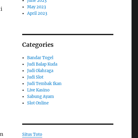
June 2023
May 2023
i
April 2023
Categories
Bandar Togel
Judi Balap Kuda
Judi Olahraga
Judi Slot
Judi Tembak Ikan
Live Kasino
Sabung Ayam
Slot Online
an
Situs Toto