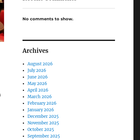
No comments to show.
Archives
August 2026
July 2026
June 2026
May 2026
April 2026
n
March 2026
February 2026
January 2026
December 2025
November 2025
October 2025
September 2025