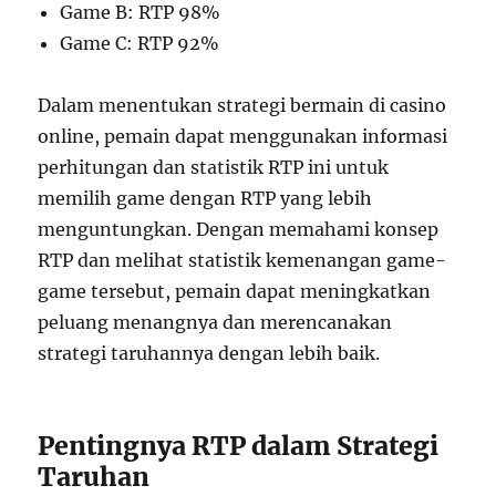
Game B: RTP 98%
Game C: RTP 92%
Dalam menentukan strategi bermain di casino
online, pemain dapat menggunakan informasi
perhitungan dan statistik RTP ini untuk
memilih game dengan RTP yang lebih
menguntungkan. Dengan memahami konsep
RTP dan melihat statistik kemenangan game-
game tersebut, pemain dapat meningkatkan
peluang menangnya dan merencanakan
strategi taruhannya dengan lebih baik.
Pentingnya RTP dalam Strategi
Taruhan