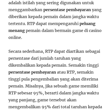
adalah istilah yang sering digunakan untuk
menggambarkan
persentase pembayaran
yang
diberikan kepada pemain dalam jangka waktu
tertentu. RTP dapat mempengaruhi
peluang
menang
pemain dalam bermain game di casino
online.
Secara sederhana, RTP dapat diartikan sebagai
persentase dari jumlah taruhan yang
dikembalikan kepada pemain. Semakin tinggi
persentase pembayaran
atau RTP, semakin
tinggi pula pengembalian yang akan diterima
pemain. Misalnya, jika sebuah game memiliki
RTP sebesar 95%, berarti dalam jangka waktu
yang panjang, game tersebut akan
mengembalikan 95% dari total taruhan kepada