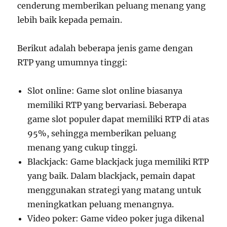
cenderung memberikan peluang menang yang
lebih baik kepada pemain.
Berikut adalah beberapa jenis game dengan
RTP yang umumnya tinggi:
Slot online: Game slot online biasanya
memiliki RTP yang bervariasi. Beberapa
game slot populer dapat memiliki RTP di atas
95%, sehingga memberikan peluang
menang yang cukup tinggi.
Blackjack: Game blackjack juga memiliki RTP
yang baik. Dalam blackjack, pemain dapat
menggunakan strategi yang matang untuk
meningkatkan peluang menangnya.
Video poker: Game video poker juga dikenal