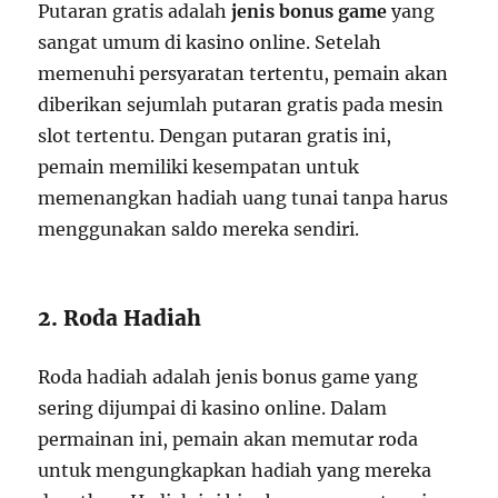
Putaran gratis adalah
jenis bonus game
yang
sangat umum di kasino online. Setelah
memenuhi persyaratan tertentu, pemain akan
diberikan sejumlah putaran gratis pada mesin
slot tertentu. Dengan putaran gratis ini,
pemain memiliki kesempatan untuk
memenangkan hadiah uang tunai tanpa harus
menggunakan saldo mereka sendiri.
2. Roda Hadiah
Roda hadiah adalah jenis bonus game yang
sering dijumpai di kasino online. Dalam
permainan ini, pemain akan memutar roda
untuk mengungkapkan hadiah yang mereka