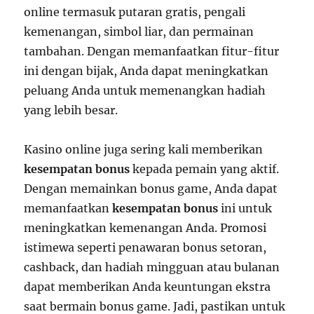
online termasuk putaran gratis, pengali
kemenangan, simbol liar, dan permainan
tambahan. Dengan memanfaatkan fitur-fitur
ini dengan bijak, Anda dapat meningkatkan
peluang Anda untuk memenangkan hadiah
yang lebih besar.
Kasino online juga sering kali memberikan
kesempatan bonus
kepada pemain yang aktif.
Dengan memainkan bonus game, Anda dapat
memanfaatkan
kesempatan bonus
ini untuk
meningkatkan kemenangan Anda. Promosi
istimewa seperti penawaran bonus setoran,
cashback, dan hadiah mingguan atau bulanan
dapat memberikan Anda keuntungan ekstra
saat bermain bonus game. Jadi, pastikan untuk