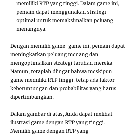
memiliki RTP yang tinggi. Dalam game ini,
pemain dapat menggunakan strategi
optimal untuk memaksimalkan peluang
menangnya.
Dengan memilih game-game ini, pemain dapat
meningkatkan peluang menang dan
mengoptimalkan strategi taruhan mereka.
Namun, tetaplah diingat bahwa meskipun
game memiliki RTP tinggi, tetap ada faktor
keberuntungan dan probabilitas yang harus
dipertimbangkan.
Dalam gambar di atas, Anda dapat melihat
ilustrasi game dengan RTP yang tinggi.
Memilih game dengan RTP yang