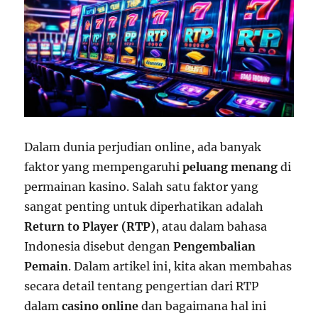
Dalam dunia perjudian online, ada banyak
faktor yang mempengaruhi
peluang menang
di
permainan kasino. Salah satu faktor yang
sangat penting untuk diperhatikan adalah
Return to Player (RTP)
, atau dalam bahasa
Indonesia disebut dengan
Pengembalian
Pemain
. Dalam artikel ini, kita akan membahas
secara detail tentang pengertian dari RTP
dalam
casino online
dan bagaimana hal ini