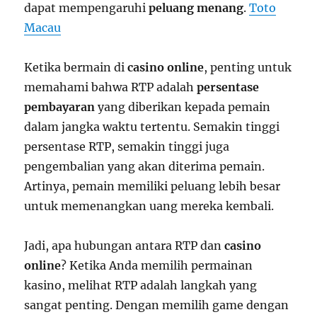
dapat mempengaruhi
peluang menang
.
Toto
Macau
Ketika bermain di
casino online
, penting untuk
memahami bahwa RTP adalah
persentase
pembayaran
yang diberikan kepada pemain
dalam jangka waktu tertentu. Semakin tinggi
persentase RTP, semakin tinggi juga
pengembalian yang akan diterima pemain.
Artinya, pemain memiliki peluang lebih besar
untuk memenangkan uang mereka kembali.
Jadi, apa hubungan antara RTP dan
casino
online
? Ketika Anda memilih permainan
kasino, melihat RTP adalah langkah yang
sangat penting. Dengan memilih game dengan