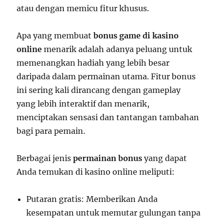
atau dengan memicu fitur khusus.
Apa yang membuat
bonus game di kasino
online
menarik adalah adanya peluang untuk
memenangkan hadiah yang lebih besar
daripada dalam permainan utama. Fitur bonus
ini sering kali dirancang dengan gameplay
yang lebih interaktif dan menarik,
menciptakan sensasi dan tantangan tambahan
bagi para pemain.
Berbagai jenis
permainan bonus
yang dapat
Anda temukan di kasino online meliputi:
Putaran gratis: Memberikan Anda
kesempatan untuk memutar gulungan tanpa