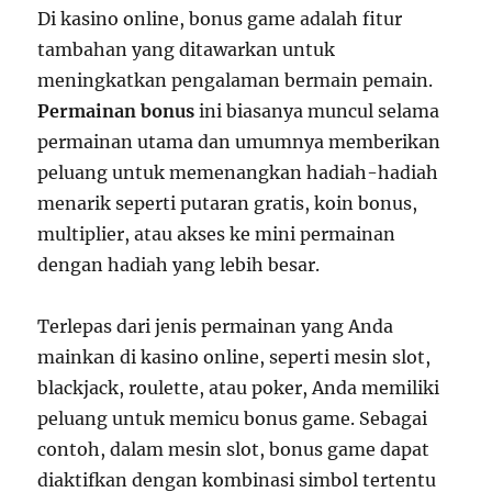
Di kasino online, bonus game adalah fitur
tambahan yang ditawarkan untuk
meningkatkan pengalaman bermain pemain.
Permainan bonus
ini biasanya muncul selama
permainan utama dan umumnya memberikan
peluang untuk memenangkan hadiah-hadiah
menarik seperti putaran gratis, koin bonus,
multiplier, atau akses ke mini permainan
dengan hadiah yang lebih besar.
Terlepas dari jenis permainan yang Anda
mainkan di kasino online, seperti mesin slot,
blackjack, roulette, atau poker, Anda memiliki
peluang untuk memicu bonus game. Sebagai
contoh, dalam mesin slot, bonus game dapat
diaktifkan dengan kombinasi simbol tertentu