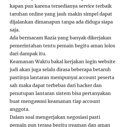
kapan pun karena tersedianya service terbaik
taruhan online yang jauh makin simpel dapat
dijalankan dimanapun tanpa ada diduga siapa
saja.
Ada bermacam Razia yang banyak dikerjakan
pemerintahan tentu pemain begitu aman lolos
dari dampak itu.
Keamanan Waktu bakal kerjakan login website
judi akan juga selalu dirasa beberapa betaruh
pastinya lantaran mempunyai account peserta
sah maka dapat terbebas dari hacker dan
penutupan lantaran sistem bisa pertanyakan
buat mengawasi keamanan tiap account
anggota.
Dalam soal mengerjakan negosiasi pasti
pemain pun terasa begitu nyaman dan aman