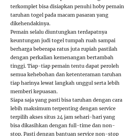
terkomplet bisa disiapkan penuhi hoby pemain
taruhan togel pada macam pasaran yang
dikehendakinya.
Pemain selalu diuntungkan terdapatnya
keuntungan judi togel tumpah ruah sampai
berharga beberapa ratus juta rupiah pastilah
dengan perkalian kemenangan bertambah
tinggi. Tiap-tiap pemain tentu dapat peroleh
semua kehebohan dan ketenteraman taruhan
tiap harinya lewat langkah unggul serta lebih
memberi kepuasan.
Siapa saja yang pasti bisa taruhan dengan cara
lebih maksimum terpenting dengan service
terpilih akses situs 24 jam sehari-hari yang
bisa dikasihkan dengan full-time dan non-
stop. Pasti dengan bantuan service non-stop