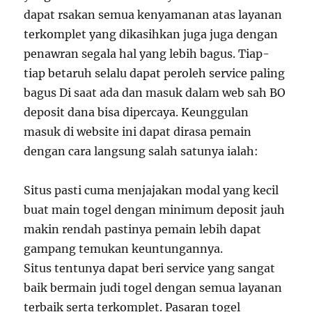
dapat rsakan semua kenyamanan atas layanan
terkomplet yang dikasihkan juga juga dengan
penawran segala hal yang lebih bagus. Tiap-
tiap betaruh selalu dapat peroleh service paling
bagus Di saat ada dan masuk dalam web sah BO
deposit dana bisa dipercaya. Keunggulan
masuk di website ini dapat dirasa pemain
dengan cara langsung salah satunya ialah:
Situs pasti cuma menjajakan modal yang kecil
buat main togel dengan minimum deposit jauh
makin rendah pastinya pemain lebih dapat
gampang temukan keuntungannya.
Situs tentunya dapat beri service yang sangat
baik bermain judi togel dengan semua layanan
terbaik serta terkomplet. Pasaran togel