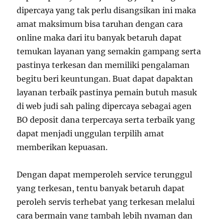
dipercaya yang tak perlu disangsikan ini maka
amat maksimum bisa taruhan dengan cara
online maka dari itu banyak betaruh dapat
temukan layanan yang semakin gampang serta
pastinya terkesan dan memiliki pengalaman
begitu beri keuntungan. Buat dapat dapaktan
layanan terbaik pastinya pemain butuh masuk
di web judi sah paling dipercaya sebagai agen
BO deposit dana terpercaya serta terbaik yang
dapat menjadi unggulan terpilih amat
memberikan kepuasan.
Dengan dapat memperoleh service terunggul
yang terkesan, tentu banyak betaruh dapat
peroleh servis terhebat yang terkesan melalui
cara bermain yang tambah lebih nyaman dan