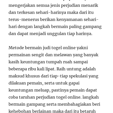
mengerjakan semua jenis perjudian menarik
dan terkesan sehari-harinya maka dari itu
terus-menerus berikan kenyamanan sehari-
hari dengan langkah bermain paling gampang
dan dapat menjadi unggulan tiap harinya.
Metode bermain judi togel online yakni
permainan sengit dan melawan yang banyak
kasih keuntungan tumpah ruah sampai
beberapa ribu kali lipat. Raih untung adalah
maksud khusus dari tiap-tiap spekulasi yang
dilakuan pemain, serta untuk gapai
keuntungan meluap, pastinya pemain dapat
coba taruhan perjudian togel online. langkah
bermain gampang serta membahagiakan beri
kehebohan berlainan maka dari itu betaruh