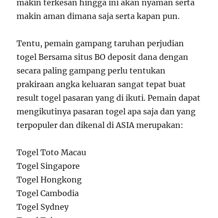
makin terkesan hingga ini akan nyaman serta
makin aman dimana saja serta kapan pun.
Tentu, pemain gampang taruhan perjudian
togel Bersama situs BO deposit dana dengan
secara paling gampang perlu tentukan
prakiraan angka keluaran sangat tepat buat
result togel pasaran yang di ikuti. Pemain dapat
mengikutinya pasaran togel apa saja dan yang
terpopuler dan dikenal di ASIA merupakan:
Togel Toto Macau
Togel Singapore
Togel Hongkong
Togel Cambodia
Togel Sydney