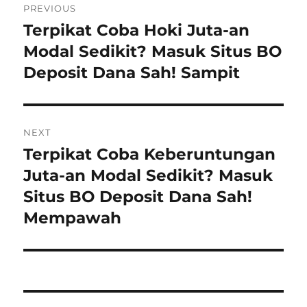
PREVIOUS
navigation
Terpikat Coba Hoki Juta-an
Previous
post:
Modal Sedikit? Masuk Situs BO
Deposit Dana Sah! Sampit
NEXT
Terpikat Coba Keberuntungan
Next
post:
Juta-an Modal Sedikit? Masuk
Situs BO Deposit Dana Sah!
Mempawah