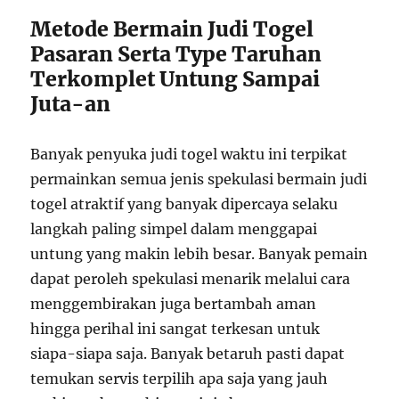
Metode Bermain Judi Togel
Pasaran Serta Type Taruhan
Terkomplet Untung Sampai
Juta-an
Banyak penyuka judi togel waktu ini terpikat
permainkan semua jenis spekulasi bermain judi
togel atraktif yang banyak dipercaya selaku
langkah paling simpel dalam menggapai
untung yang makin lebih besar. Banyak pemain
dapat peroleh spekulasi menarik melalui cara
menggembirakan juga bertambah aman
hingga perihal ini sangat terkesan untuk
siapa-siapa saja. Banyak betaruh pasti dapat
temukan servis terpilih apa saja yang jauh