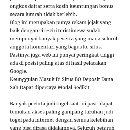
ongkos daftar serta kasih keuntungan bonus
secara lumrah tidak berlebih.
Blog ini merupakan punya rekam jejak yang
baik dengan ciri-ciri teristimewa sudah
mempunyai banyak peserta yang mana seluruh
anggota komentari yang bagus ke situs.
Pastinya juga web ini punyai peringkat tinggi
ada di posisi paling atas di hasil pelacakan
Google.
Keunggulan Masuk Di Situs BO Deposit Dana
Sah Dapat dipercaya Modal Sedikit
Banyak pecinta judi togel saat ini pasti dapat
temukan akses paling gampang taruhan judi
togel pada internet dengan semua kelebihan
yang bisa dirasa didalamnya. Seluruh betaruh