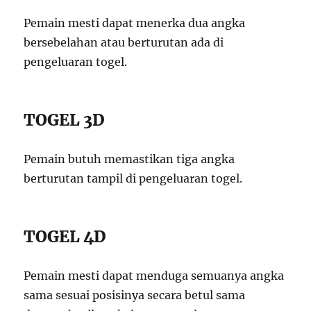
Pemain mesti dapat menerka dua angka
bersebelahan atau berturutan ada di
pengeluaran togel.
TOGEL 3D
Pemain butuh memastikan tiga angka
berturutan tampil di pengeluaran togel.
TOGEL 4D
Pemain mesti dapat menduga semuanya angka
sama sesuai posisinya secara betul sama