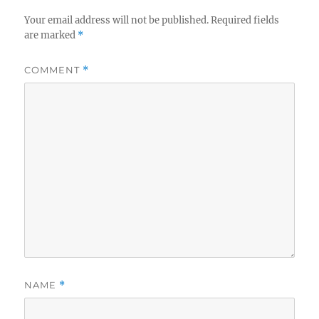
Your email address will not be published.
Required fields
are marked
*
COMMENT
*
NAME
*