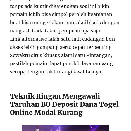
tanpa ada kuatir dikarenakan soal ini bikin
pemain lebih bisa simpel peroleh keamanan
buat bisa mengerjakan transaksi bisnis dengan
uang asli tiada takut penipuan apa saja.
Link alternative ialah satu link cadangan beri
akses lebih gampang serta cepat terpenting
Sewaktu situs khusus alami satu Rintangan,
pastilah pemain dapat peroleh layanan yang
serupa dengan tak kurangi kwalitasnya.
Teknik Ringan Mengawali
Taruhan BO Deposit Dana Togel
Online Modal Kurang