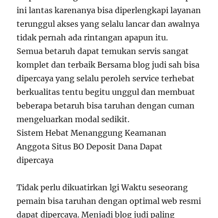
ini lantas karenanya bisa diperlengkapi layanan
terunggul akses yang selalu lancar dan awalnya
tidak pernah ada rintangan apapun itu.
Semua betaruh dapat temukan servis sangat
komplet dan terbaik Bersama blog judi sah bisa
dipercaya yang selalu peroleh service terhebat
berkualitas tentu begitu unggul dan membuat
beberapa betaruh bisa taruhan dengan cuman
mengeluarkan modal sedikit.
Sistem Hebat Menanggung Keamanan
Anggota Situs BO Deposit Dana Dapat
dipercaya
Tidak perlu dikuatirkan lgi Waktu seseorang
pemain bisa taruhan dengan optimal web resmi
dapat dipercaya. Menjadi blog judi paling