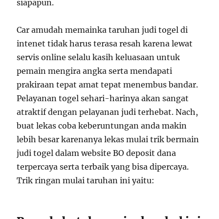
siapapun.
Car amudah memainka taruhan judi togel di
intenet tidak harus terasa resah karena lewat
servis online selalu kasih keluasaan untuk
pemain mengira angka serta mendapati
prakiraan tepat amat tepat menembus bandar.
Pelayanan togel sehari-harinya akan sangat
atraktif dengan pelayanan judi terhebat. Nach,
buat lekas coba keberuntungan anda makin
lebih besar karenanya lekas mulai trik bermain
judi togel dalam website BO deposit dana
terpercaya serta terbaik yang bisa dipercaya.
Trik ringan mulai taruhan ini yaitu: