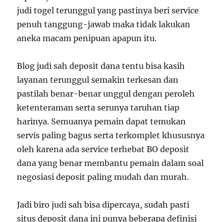
judi togel terunggul yang pastinya beri service
penuh tanggung-jawab maka tidak lakukan
aneka macam penipuan apapun itu.
Blog judi sah deposit dana tentu bisa kasih
layanan terunggul semakin terkesan dan
pastilah benar-benar unggul dengan peroleh
ketenteraman serta serunya taruhan tiap
harinya. Semuanya pemain dapat temukan
servis paling bagus serta terkomplet khususnya
oleh karena ada service terhebat BO deposit
dana yang benar membantu pemain dalam soal
negosiasi deposit paling mudah dan murah.
Jadi biro judi sah bisa dipercaya, sudah pasti
situs deposit dana ini punya beberapa definisi