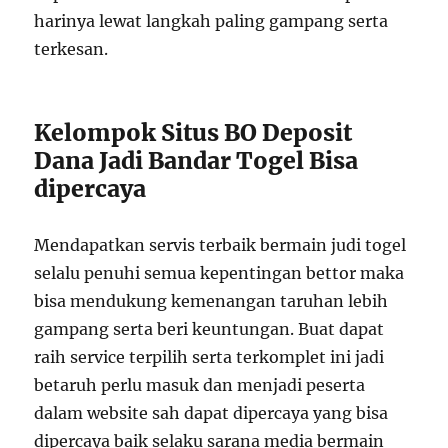
harinya lewat langkah paling gampang serta
terkesan.
Kelompok Situs BO Deposit
Dana Jadi Bandar Togel Bisa
dipercaya
Mendapatkan servis terbaik bermain judi togel
selalu penuhi semua kepentingan bettor maka
bisa mendukung kemenangan taruhan lebih
gampang serta beri keuntungan. Buat dapat
raih service terpilih serta terkomplet ini jadi
betaruh perlu masuk dan menjadi peserta
dalam website sah dapat dipercaya yang bisa
dipercaya baik selaku sarana media bermain