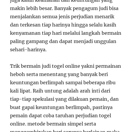
juga kasih keamanan dan keuntungan yang
makin lebih besar. Banyak pengagum judi bisa
menjalankan semua jenis perjudian menarik
dan terkesan tiap harinya hingga selalu kasih
kenyamanan tiap hari melalui langkah bermain
paling gampang dan dapat menjadi unggulan
sehari-harinya.
Trik bermain judi togel online yakni permainan
heboh serta menentang yang banyak beri
keuntungan berlimpah sampai beberapa ribu
kali lipat. Raih untung adalah arah inti dari
tiap-tiap spekulasi yang dilakuan pemain, dan
buat gapai keuntungan berlimpah, pastinya
pemain dapat coba taruhan perjudian togel
online. metode bermain simpel serta