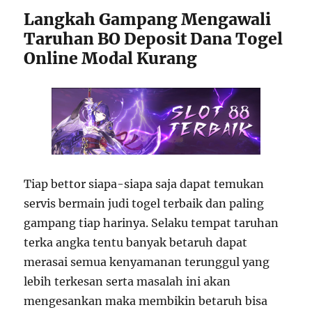
Langkah Gampang Mengawali
Taruhan BO Deposit Dana Togel
Online Modal Kurang
Tiap bettor siapa-siapa saja dapat temukan
servis bermain judi togel terbaik dan paling
gampang tiap harinya. Selaku tempat taruhan
terka angka tentu banyak betaruh dapat
merasai semua kenyamanan terunggul yang
lebih terkesan serta masalah ini akan
mengesankan maka membikin betaruh bisa