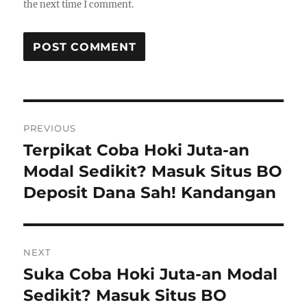
the next time I comment.
Post
PREVIOUS
navigation
Terpikat Coba Hoki Juta-an
Previous
post:
Modal Sedikit? Masuk Situs BO
Deposit Dana Sah! Kandangan
NEXT
Suka Coba Hoki Juta-an Modal
Next
post:
Sedikit? Masuk Situs BO