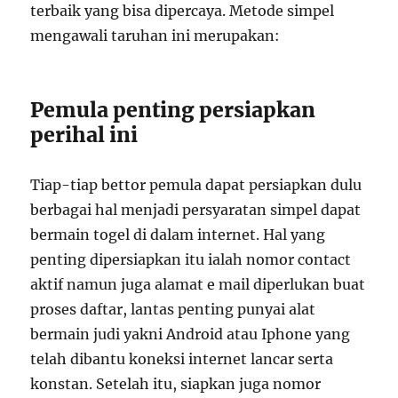
terbaik yang bisa dipercaya. Metode simpel
mengawali taruhan ini merupakan:
Pemula penting persiapkan
perihal ini
Tiap-tiap bettor pemula dapat persiapkan dulu
berbagai hal menjadi persyaratan simpel dapat
bermain togel di dalam internet. Hal yang
penting dipersiapkan itu ialah nomor contact
aktif namun juga alamat e mail diperlukan buat
proses daftar, lantas penting punyai alat
bermain judi yakni Android atau Iphone yang
telah dibantu koneksi internet lancar serta
konstan. Setelah itu, siapkan juga nomor