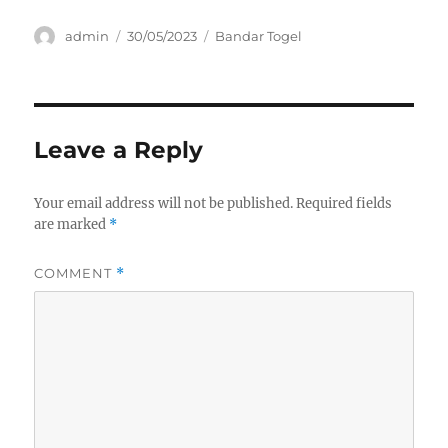
Author
Posted
Categories
admin
30/05/2023
Bandar Togel
on
Leave a Reply
Your email address will not be published.
Required fields
are marked
*
COMMENT
*