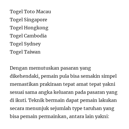
Togel Toto Macau
Togel Singapore
Togel Hongkong
Togel Cambodia
Togel Sydney
Togel Taiwan
Dengan memutuskan pasaran yang
dikehendaki, pemain pula bisa semakin simpel
memastikan prakiraan tepat amat tepat yakni
sesuai sama angka keluaran pada pasaran yang
di ikuti. Teknik bermain dapat pemain lakukan
secara menunjuk sejumlah type taruhan yang
bisa pemain permainkan, antara lain yakni: