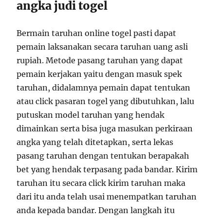
angka judi togel
Bermain taruhan online togel pasti dapat
pemain laksanakan secara taruhan uang asli
rupiah. Metode pasang taruhan yang dapat
pemain kerjakan yaitu dengan masuk spek
taruhan, didalamnya pemain dapat tentukan
atau click pasaran togel yang dibutuhkan, lalu
putuskan model taruhan yang hendak
dimainkan serta bisa juga masukan perkiraan
angka yang telah ditetapkan, serta lekas
pasang taruhan dengan tentukan berapakah
bet yang hendak terpasang pada bandar. Kirim
taruhan itu secara click kirim taruhan maka
dari itu anda telah usai menempatkan taruhan
anda kepada bandar. Dengan langkah itu