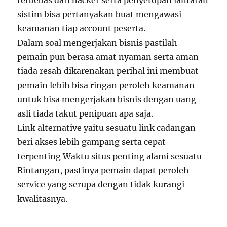
terbebas dari hacker serta penyetopan lantaran
sistim bisa pertanyakan buat mengawasi
keamanan tiap account peserta.
Dalam soal mengerjakan bisnis pastilah
pemain pun berasa amat nyaman serta aman
tiada resah dikarenakan perihal ini membuat
pemain lebih bisa ringan peroleh keamanan
untuk bisa mengerjakan bisnis dengan uang
asli tiada takut penipuan apa saja.
Link alternative yaitu sesuatu link cadangan
beri akses lebih gampang serta cepat
terpenting Waktu situs penting alami sesuatu
Rintangan, pastinya pemain dapat peroleh
service yang serupa dengan tidak kurangi
kwalitasnya.