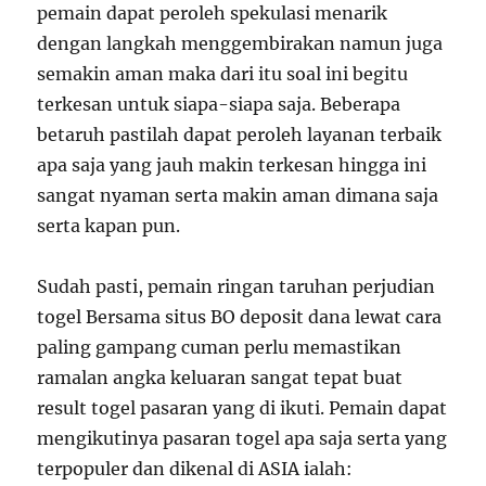
pemain dapat peroleh spekulasi menarik
dengan langkah menggembirakan namun juga
semakin aman maka dari itu soal ini begitu
terkesan untuk siapa-siapa saja. Beberapa
betaruh pastilah dapat peroleh layanan terbaik
apa saja yang jauh makin terkesan hingga ini
sangat nyaman serta makin aman dimana saja
serta kapan pun.
Sudah pasti, pemain ringan taruhan perjudian
togel Bersama situs BO deposit dana lewat cara
paling gampang cuman perlu memastikan
ramalan angka keluaran sangat tepat buat
result togel pasaran yang di ikuti. Pemain dapat
mengikutinya pasaran togel apa saja serta yang
terpopuler dan dikenal di ASIA ialah: