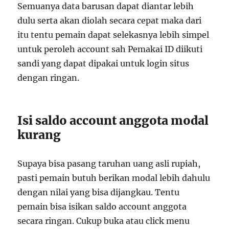
Semuanya data barusan dapat diantar lebih
dulu serta akan diolah secara cepat maka dari
itu tentu pemain dapat selekasnya lebih simpel
untuk peroleh account sah Pemakai ID diikuti
sandi yang dapat dipakai untuk login situs
dengan ringan.
Isi saldo account anggota modal
kurang
Supaya bisa pasang taruhan uang asli rupiah,
pasti pemain butuh berikan modal lebih dahulu
dengan nilai yang bisa dijangkau. Tentu
pemain bisa isikan saldo account anggota
secara ringan. Cukup buka atau click menu