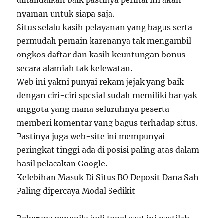
dihandalkan baik pastinya perihal ini akan
nyaman untuk siapa saja.
Situs selalu kasih pelayanan yang bagus serta
permudah pemain karenanya tak mengambil
ongkos daftar dan kasih keuntungan bonus
secara alamiah tak kelewatan.
Web ini yakni punyai rekam jejak yang baik
dengan ciri-ciri spesial sudah memiliki banyak
anggota yang mana seluruhnya peserta
memberi komentar yang bagus terhadap situs.
Pastinya juga web-site ini mempunyai
peringkat tinggi ada di posisi paling atas dalam
hasil pelacakan Google.
Kelebihan Masuk Di Situs BO Deposit Dana Sah
Paling dipercaya Modal Sedikit