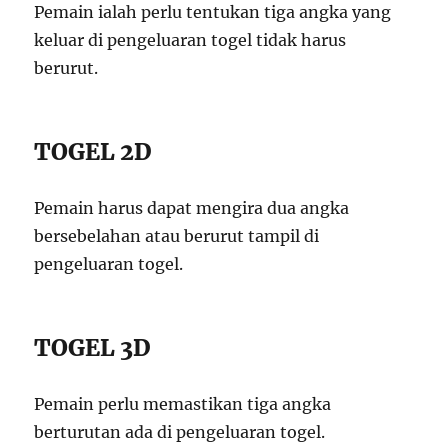
Pemain ialah perlu tentukan tiga angka yang
keluar di pengeluaran togel tidak harus
berurut.
TOGEL 2D
Pemain harus dapat mengira dua angka
bersebelahan atau berurut tampil di
pengeluaran togel.
TOGEL 3D
Pemain perlu memastikan tiga angka
berturutan ada di pengeluaran togel.