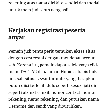
rekening atas nama diri kita sendiri dan modal
untuk main judi slots uang asli.
Kerjakan registrasi peserta
anyar
Pemain judi tentu perlu temukan akses situs
dengan cara resmi dengan mendapat account
sah. Karena itu, pemain dapat selekasnya click
menu DAFTAR di halaman Home sehabis buka
link sah situs. Lewat formulir yang disiapkan
butuh diisi terlebih dulu seperti sesuai jati diri
seperti alamat e mail, nomor contact, nomor
rekening, nama rekening, dan putuskan nama
Usename dan sandi yang dibutuhkan.