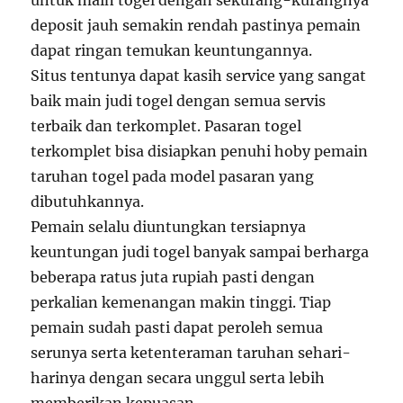
untuk main togel dengan sekurang-kurangnya
deposit jauh semakin rendah pastinya pemain
dapat ringan temukan keuntungannya.
Situs tentunya dapat kasih service yang sangat
baik main judi togel dengan semua servis
terbaik dan terkomplet. Pasaran togel
terkomplet bisa disiapkan penuhi hoby pemain
taruhan togel pada model pasaran yang
dibutuhkannya.
Pemain selalu diuntungkan tersiapnya
keuntungan judi togel banyak sampai berharga
beberapa ratus juta rupiah pasti dengan
perkalian kemenangan makin tinggi. Tiap
pemain sudah pasti dapat peroleh semua
serunya serta ketenteraman taruhan sehari-
harinya dengan secara unggul serta lebih