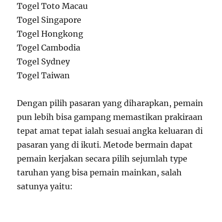
Togel Toto Macau
Togel Singapore
Togel Hongkong
Togel Cambodia
Togel Sydney
Togel Taiwan
Dengan pilih pasaran yang diharapkan, pemain
pun lebih bisa gampang memastikan prakiraan
tepat amat tepat ialah sesuai angka keluaran di
pasaran yang di ikuti. Metode bermain dapat
pemain kerjakan secara pilih sejumlah type
taruhan yang bisa pemain mainkan, salah
satunya yaitu: