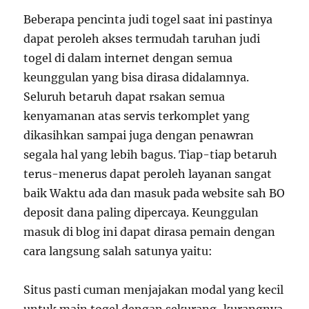
Beberapa pencinta judi togel saat ini pastinya
dapat peroleh akses termudah taruhan judi
togel di dalam internet dengan semua
keunggulan yang bisa dirasa didalamnya.
Seluruh betaruh dapat rsakan semua
kenyamanan atas servis terkomplet yang
dikasihkan sampai juga dengan penawran
segala hal yang lebih bagus. Tiap-tiap betaruh
terus-menerus dapat peroleh layanan sangat
baik Waktu ada dan masuk pada website sah BO
deposit dana paling dipercaya. Keunggulan
masuk di blog ini dapat dirasa pemain dengan
cara langsung salah satunya yaitu:
Situs pasti cuman menjajakan modal yang kecil