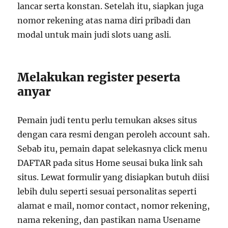
lancar serta konstan. Setelah itu, siapkan juga
nomor rekening atas nama diri pribadi dan
modal untuk main judi slots uang asli.
Melakukan register peserta
anyar
Pemain judi tentu perlu temukan akses situs
dengan cara resmi dengan peroleh account sah.
Sebab itu, pemain dapat selekasnya click menu
DAFTAR pada situs Home seusai buka link sah
situs. Lewat formulir yang disiapkan butuh diisi
lebih dulu seperti sesuai personalitas seperti
alamat e mail, nomor contact, nomor rekening,
nama rekening, dan pastikan nama Usename