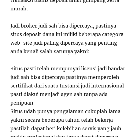
transaksi bisnis deposit amat gampang serta
murah.
Jadi broker judi sah bisa dipercaya, pastinya
situs deposit dana ini miliki beberapa category
web-site judi paling dipercaya yang penting
anda kenali salah satunya yakni:
Situs pasti telah mempunyai lisensi jadi bandar
judi sah bisa dipercaya pastinya memperoleh
sertifikat dari suatu Instansi judi internasional
pasti diakui menjadi agen sah tanpa ada
penipuan.
Situs udah punya pengalaman cukuplah lama
yakni secara beberapa tahun telah bekerja
pastilah dapat beri kelebihan servis yang jauh