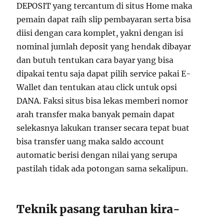
DEPOSIT yang tercantum di situs Home maka
pemain dapat raih slip pembayaran serta bisa
diisi dengan cara komplet, yakni dengan isi
nominal jumlah deposit yang hendak dibayar
dan butuh tentukan cara bayar yang bisa
dipakai tentu saja dapat pilih service pakai E-
Wallet dan tentukan atau click untuk opsi
DANA. Faksi situs bisa lekas memberi nomor
arah transfer maka banyak pemain dapat
selekasnya lakukan transer secara tepat buat
bisa transfer uang maka saldo account
automatic berisi dengan nilai yang serupa
pastilah tidak ada potongan sama sekalipun.
Teknik pasang taruhan kira-