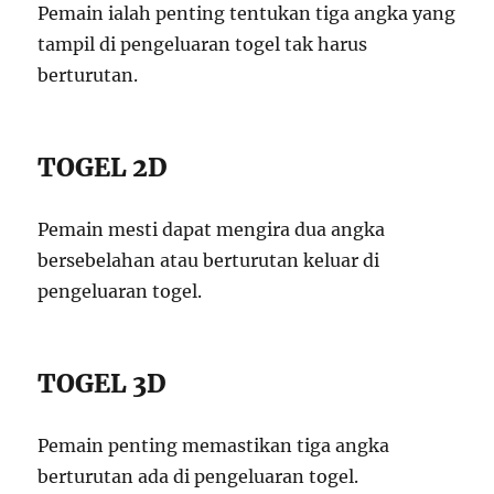
Pemain ialah penting tentukan tiga angka yang
tampil di pengeluaran togel tak harus
berturutan.
TOGEL 2D
Pemain mesti dapat mengira dua angka
bersebelahan atau berturutan keluar di
pengeluaran togel.
TOGEL 3D
Pemain penting memastikan tiga angka
berturutan ada di pengeluaran togel.