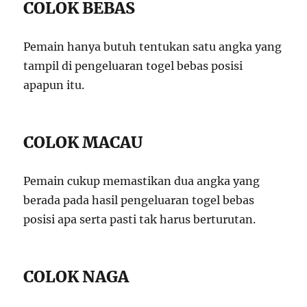
COLOK BEBAS
Pemain hanya butuh tentukan satu angka yang
tampil di pengeluaran togel bebas posisi
apapun itu.
COLOK MACAU
Pemain cukup memastikan dua angka yang
berada pada hasil pengeluaran togel bebas
posisi apa serta pasti tak harus berturutan.
COLOK NAGA