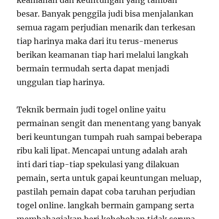
keamanan dan keuntungan yang tambah
besar. Banyak penggila judi bisa menjalankan
semua ragam perjudian menarik dan terkesan
tiap harinya maka dari itu terus-menerus
berikan keamanan tiap hari melalui langkah
bermain termudah serta dapat menjadi
unggulan tiap harinya.
Teknik bermain judi togel online yaitu
permainan sengit dan menentang yang banyak
beri keuntungan tumpah ruah sampai beberapa
ribu kali lipat. Mencapai untung adalah arah
inti dari tiap-tiap spekulasi yang dilakuan
pemain, serta untuk gapai keuntungan meluap,
pastilah pemain dapat coba taruhan perjudian
togel online. langkah bermain gampang serta