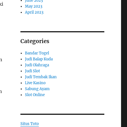
June 2023
ki
May 2023
April 2023
Categories
Bandar Togel
Judi Balap Kuda
n
Judi Olahraga
Judi Slot
Judi Tembak Ikan
Live Kasino
Sabung Ayam
n
Slot Online
Situs Toto