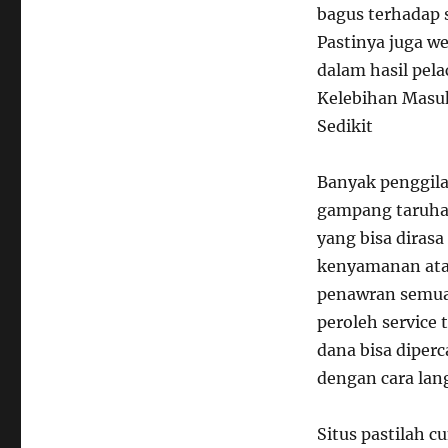
bagus terhadap s
Pastinya juga web
dalam hasil pel
Kelebihan Masuk
Sedikit
Banyak penggila 
gampang taruhan
yang bisa diras
kenyamanan atas
penawran semuan
peroleh service 
dana bisa diperc
dengan cara lang
Situs pastilah 