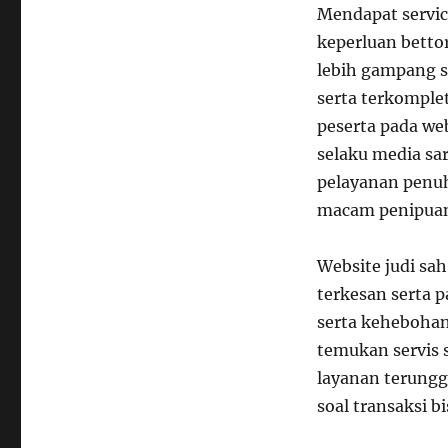
Mendapat servic
keperluan betto
lebih gampang se
serta terkomple
peserta pada web
selaku media sar
pelayanan penuh
macam penipuan
Website judi sah
terkesan serta 
serta kehebohan
temukan servis 
layanan terung
soal transaksi b