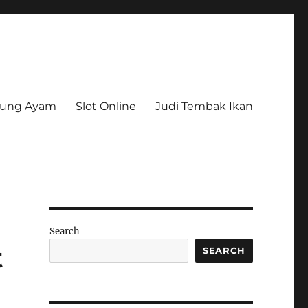
ung Ayam
Slot Online
Judi Tembak Ikan
Search
t
SEARCH