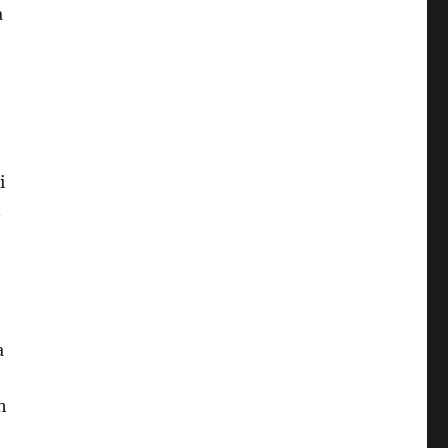
a
i
n
a
h