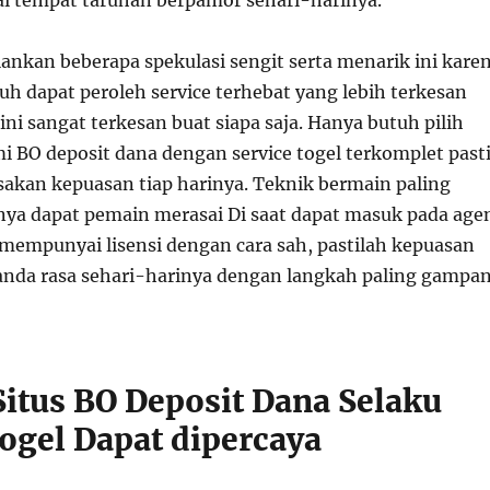
ai tempat taruhan berpamor sehari-harinya.
lankan beberapa spekulasi sengit serta menarik ini kare
uh dapat peroleh service terhebat yang lebih terkesan
ni sangat terkesan buat siapa saja. Hanya butuh pilih
i BO deposit dana dengan service togel terkomplet past
akan kepuasan tiap harinya. Teknik bermain paling
nya dapat pemain merasai Di saat dapat masuk pada age
 mempunyai lisensi dengan cara sah, pastilah kepuasan
nda rasa sehari-harinya dengan langkah paling gampa
Situs BO Deposit Dana Selaku
ogel Dapat dipercaya