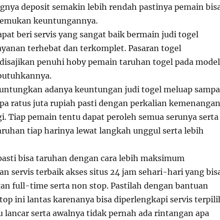
nya deposit semakin lebih rendah pastinya pemain bis
temukan keuntungannya.
apat beri servis yang sangat baik bermain judi togel
yanan terhebat dan terkomplet. Pasaran togel
 disajikan penuhi hoby pemain taruhan togel pada model
ibutuhkannya.
iuntungkan adanya keuntungan judi togel meluap sampa
pa ratus juta rupiah pasti dengan perkalian kemenanga
i. Tiap pemain tentu dapat peroleh semua serunya serta
ruhan tiap harinya lewat langkah unggul serta lebih
 pasti bisa taruhan dengan cara lebih maksimum
n servis terbaik akses situs 24 jam sehari-hari yang bis
an full-time serta non stop. Pastilah dengan bantuan
op ini lantas karenanya bisa diperlengkapi servis terpili
u lancar serta awalnya tidak pernah ada rintangan apa