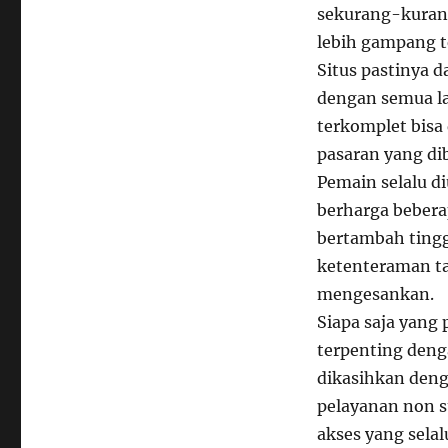
sekurang-kurang
lebih gampang 
Situs pastinya d
dengan semua la
terkomplet bisa
pasaran yang d
Pemain selalu d
berharga bebera
bertambah tingg
ketenteraman ta
mengesankan.
Siapa saja yang
terpenting denga
dikasihkan deng
pelayanan non st
akses yang selal