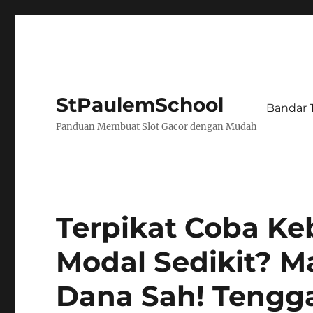
StPaulemSchool
Bandar 
Panduan Membuat Slot Gacor dengan Mudah
Terpikat Coba Ke
Modal Sedikit? M
Dana Sah! Tengg