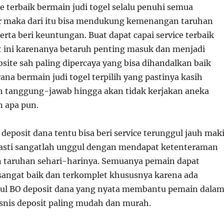
e terbaik bermain judi togel selalu penuhi semua
r maka dari itu bisa mendukung kemenangan taruhan
rta beri keuntungan. Buat dapat capai service terbaik
t ini karenanya betaruh penting masuk dan menjadi
site sah paling dipercaya yang bisa dihandalkan baik
ana bermain judi togel terpilih yang pastinya kasih
 tanggung-jawab hingga akan tidak kerjakan aneka
 apa pun.
 deposit dana tentu bisa beri service terunggul jauh mak
pasti sangatlah unggul dengan mendapat ketenteraman
 taruhan sehari-harinya. Semuanya pemain dapat
sangat baik dan terkomplet khususnya karena ada
gul BO deposit dana yang nyata membantu pemain dala
isnis deposit paling mudah dan murah.