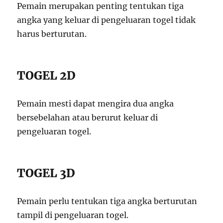
Pemain merupakan penting tentukan tiga
angka yang keluar di pengeluaran togel tidak
harus berturutan.
TOGEL 2D
Pemain mesti dapat mengira dua angka
bersebelahan atau berurut keluar di
pengeluaran togel.
TOGEL 3D
Pemain perlu tentukan tiga angka berturutan
tampil di pengeluaran togel.