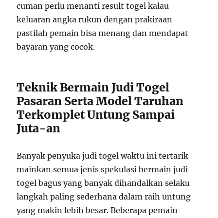
cuman perlu menanti result togel kalau
keluaran angka rukun dengan prakiraan
pastilah pemain bisa menang dan mendapat
bayaran yang cocok.
Teknik Bermain Judi Togel
Pasaran Serta Model Taruhan
Terkomplet Untung Sampai
Juta-an
Banyak penyuka judi togel waktu ini tertarik
mainkan semua jenis spekulasi bermain judi
togel bagus yang banyak dihandalkan selaku
langkah paling sederhana dalam raih untung
yang makin lebih besar. Beberapa pemain