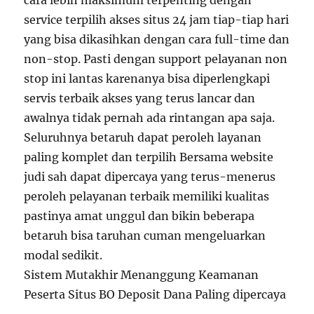
cara lebih maksimum terpenting dengan
service terpilih akses situs 24 jam tiap-tiap hari
yang bisa dikasihkan dengan cara full-time dan
non-stop. Pasti dengan support pelayanan non
stop ini lantas karenanya bisa diperlengkapi
servis terbaik akses yang terus lancar dan
awalnya tidak pernah ada rintangan apa saja.
Seluruhnya betaruh dapat peroleh layanan
paling komplet dan terpilih Bersama website
judi sah dapat dipercaya yang terus-menerus
peroleh pelayanan terbaik memiliki kualitas
pastinya amat unggul dan bikin beberapa
betaruh bisa taruhan cuman mengeluarkan
modal sedikit.
Sistem Mutakhir Menanggung Keamanan
Peserta Situs BO Deposit Dana Paling dipercaya