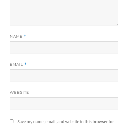
NAME
*
EMAIL
*
WEBSITE
Save my name, email, and website in this browser for