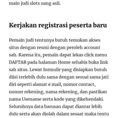
main judi slots uang asli.
Kerjakan registrasi peserta baru
Pemain judi tentunya butuh temukan akses
situs dengan resmi dengan peroleh account
sah. Karena itu, pemain dapat lekas click menu
DAFTAR pada halaman Home sehabis buka link
sah situs. Lewat formulir yang disiapkan butuh
diisi terlebih dulu sama dengan sesuai sama jati
diri seperti alamat e mail, nomor contact,
nomor rekening, nama rekening, dan pastikan
nama Usename serta kode yang dikehendaki.
Seluruhnya data barusan dapat diantar lebih
dulu serta akan diolah dalam sesaat maka tentu