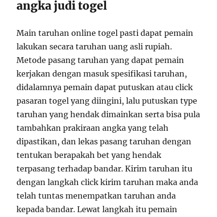
angka judi togel
Main taruhan online togel pasti dapat pemain
lakukan secara taruhan uang asli rupiah.
Metode pasang taruhan yang dapat pemain
kerjakan dengan masuk spesifikasi taruhan,
didalamnya pemain dapat putuskan atau click
pasaran togel yang diingini, lalu putuskan type
taruhan yang hendak dimainkan serta bisa pula
tambahkan prakiraan angka yang telah
dipastikan, dan lekas pasang taruhan dengan
tentukan berapakah bet yang hendak
terpasang terhadap bandar. Kirim taruhan itu
dengan langkah click kirim taruhan maka anda
telah tuntas menempatkan taruhan anda
kepada bandar. Lewat langkah itu pemain