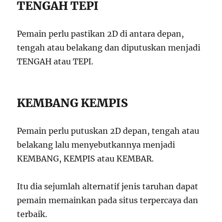
TENGAH TEPI
Pemain perlu pastikan 2D di antara depan,
tengah atau belakang dan diputuskan menjadi
TENGAH atau TEPI.
KEMBANG KEMPIS
Pemain perlu putuskan 2D depan, tengah atau
belakang lalu menyebutkannya menjadi
KEMBANG, KEMPIS atau KEMBAR.
Itu dia sejumlah alternatif jenis taruhan dapat
pemain memainkan pada situs terpercaya dan
terbaik.