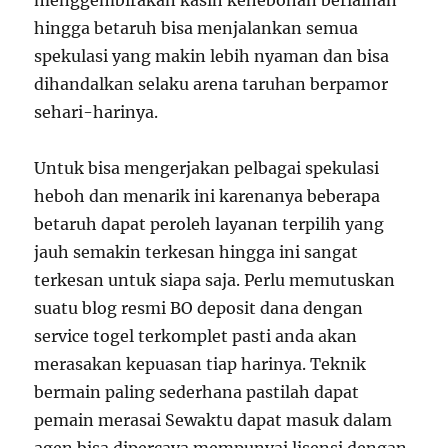
menggembirakan kasih kehebohan berlainan
hingga betaruh bisa menjalankan semua
spekulasi yang makin lebih nyaman dan bisa
dihandalkan selaku arena taruhan berpamor
sehari-harinya.
Untuk bisa mengerjakan pelbagai spekulasi
heboh dan menarik ini karenanya beberapa
betaruh dapat peroleh layanan terpilih yang
jauh semakin terkesan hingga ini sangat
terkesan untuk siapa saja. Perlu memutuskan
suatu blog resmi BO deposit dana dengan
service togel terkomplet pasti anda akan
merasakan kepuasan tiap harinya. Teknik
bermain paling sederhana pastilah dapat
pemain merasai Sewaktu dapat masuk dalam