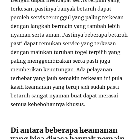
Dengan dapat mendapat servis terpilih yang
terkesan, pastinya banyak betaruh dapat
peroleh servis terunggul yang paling terkesan
dengan langkah bermain yang tambah lebih
nyaman serta aman. Pastinya beberapa betaruh
pasti dapat temukan service yang terkesan
dengan mainkan taruhan togel terpilih yang
paling menggembirakan serta pasti juga
memberikan keuntungan. Ada pelayanan
terhebat yang jauh semakin terkesan ini pula
kasih keamanan yang teruji jadi sudah pasti
betaruh sangat nyaman buat dapat merasai
semua kehebohannya khusus.
Di antara beberapa keamanan
yang bisa dirasa banyak pemain