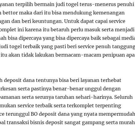
anan terpilih bermain judi togel terus-menerus penuhi
n bettor maka dari itu bisa mendukung kemenangan
ngan dan beri keuntungan. Untuk dapat capai service
omplet ini karena itu betaruh perlu masuk serta menjadi
ah bisa dipercaya yang bisa dipercaya baik sebagai medi
udi togel terbaik yang pasti beri service penuh tanggun
i itu akan tidak lakukan bermacam-macam penipuan apa
h deposit dana tentunya bisa beri layanan terhebat
erkesan serta pastinya benar-benar unggul dengan
manan serta serunya taruhan sehari-harinya. Seluruh
mukan service terbaik serta terkomplet terpenting
ice terunggul BO deposit dana yang nyata mempermuda
al transaksi bisnis deposit sangat gampang serta murah