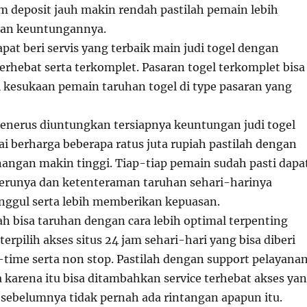
deposit jauh makin rendah pastilah pemain lebih
an keuntungannya.
apat beri servis yang terbaik main judi togel dengan
erhebat serta terkomplet. Pasaran togel terkomplet bisa
i kesukaan pemain taruhan togel di type pasaran yang
nerus diuntungkan tersiapnya keuntungan judi togel
i berharga beberapa ratus juta rupiah pastilah dengan
angan makin tinggi. Tiap-tiap pemain sudah pasti dapa
erunya dan ketenteraman taruhan sehari-harinya
nggul serta lebih memberikan kepuasan.
lah bisa taruhan dengan cara lebih optimal terpenting
erpilih akses situs 24 jam sehari-hari yang bisa diberi
-time serta non stop. Pastilah dengan support pelayana
a karena itu bisa ditambahkan service terhebat akses ya
n sebelumnya tidak pernah ada rintangan apapun itu.