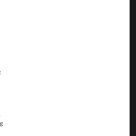
t
n
ng