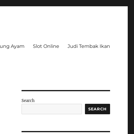
ung Ayam
Slot Online
Judi Tembak Ikan
Search
SEARCH