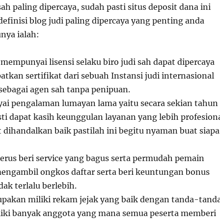
sah paling dipercaya, sudah pasti situs deposit dana ini
definisi blog judi paling dipercaya yang penting anda
unya ialah:
h mempunyai lisensi selaku biro judi sah dapat dipercaya
tkan sertifikat dari sebuah Instansi judi internasional
 sebagai agen sah tanpa penipuan.
yai pengalaman lumayan lama yaitu secara sekian tahun
ti dapat kasih keunggulan layanan yang lebih profesion
t dihandalkan baik pastilah ini begitu nyaman buat siap
erus beri service yang bagus serta permudah pemain
engambil ongkos daftar serta beri keuntungan bonus
dak terlalu berlebih.
upakan miliki rekam jejak yang baik dengan tanda-tand
liki banyak anggota yang mana semua peserta memberi