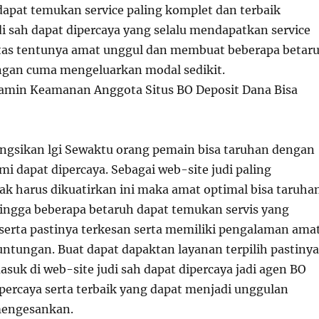
apat temukan service paling komplet dan terbaik
i sah dapat dipercaya yang selalu mendapatkan service
itas tentunya amat unggul dan membuat beberapa betar
ngan cuma mengeluarkan modal sedikit.
amin Keamanan Anggota Situs BO Deposit Dana Bisa
angsikan lgi Sewaktu orang pemain bisa taruhan dengan
mi dapat dipercaya. Sebagai web-site judi paling
tak harus dikuatirkan ini maka amat optimal bisa taruha
ingga beberapa betaruh dapat temukan servis yang
serta pastinya terkesan serta memiliki pengalaman ama
tungan. Buat dapat dapaktan layanan terpilih pastinya
suk di web-site judi sah dapat dipercaya jadi agen BO
rpercaya serta terbaik yang dapat menjadi unggulan
 mengesankan.