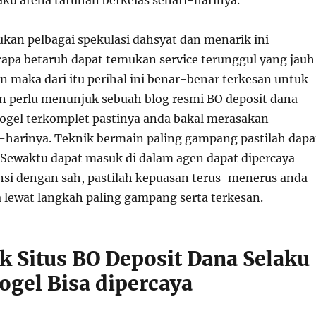
aku arena taruhan berkelas sehari-harinya.
ukan pelbagai spekulasi dahsyat dan menarik ini
apa betaruh dapat temukan service terunggul yang jauh
n maka dari itu perihal ini benar-benar terkesan untuk
an perlu menunjuk sebuah blog resmi BO deposit dana
togel terkomplet pastinya anda bakal merasakan
-harinya. Teknik bermain paling gampang pastilah dapa
Sewaktu dapat masuk di dalam agen dapat dipercaya
si dengan sah, pastilah kepuasan terus-menerus anda
a lewat langkah paling gampang serta terkesan.
 Situs BO Deposit Dana Selaku
ogel Bisa dipercaya