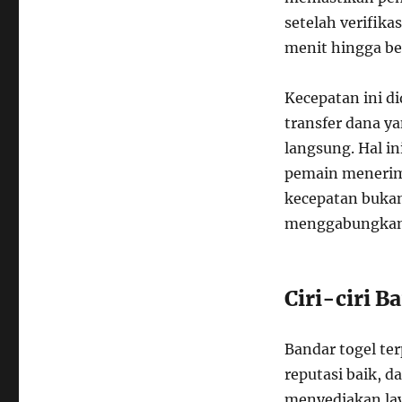
setelah verifik
menit hingga be
Kecepatan ini d
transfer dana ya
langsung. Hal i
pemain menerima
kecepatan buka
menggabungkan
Ciri-ciri B
Bandar togel ter
reputasi baik, d
menyediakan la