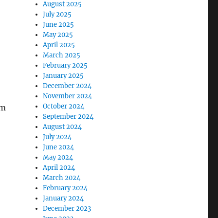
August 2025
July 2025
June 2025
May 2025
April 2025
March 2025
February 2025
January 2025
December 2024
November 2024
October 2024
am
September 2024
August 2024
July 2024
June 2024
May 2024
April 2024
March 2024
February 2024
January 2024
December 2023