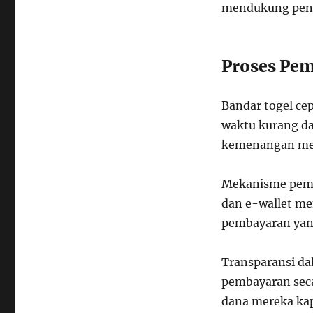
mendukung pen
Proses Pem
Bandar togel ce
waktu kurang d
kemenangan mer
Mekanisme pemba
dan e-wallet me
pembayaran yang
Transparansi da
pembayaran sec
dana mereka kap