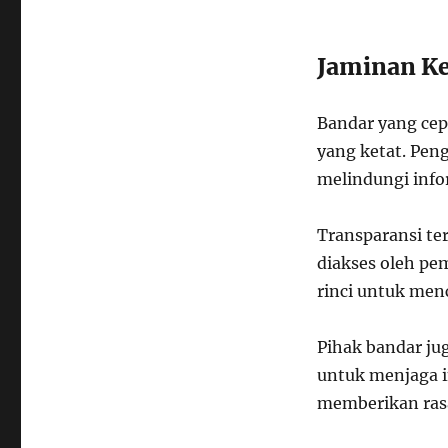
Jaminan K
Bandar yang ce
yang ketat. Peng
melindungi info
Transparansi te
diakses oleh pem
rinci untuk men
Pihak bandar jug
untuk menjaga i
memberikan ras