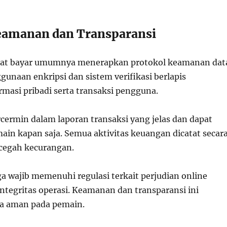
eamanan dan Transparansi
pat bayar umumnya menerapkan protokol keamanan dat
gunaan enkripsi dan sistem verifikasi berlapis
rmasi pribadi serta transaksi pengguna.
rcermin dalam laporan transaksi yang jelas dan dapat
ain kapan saja. Semua aktivitas keuangan dicatat secar
cegah kecurangan.
a wajib memenuhi regulasi terkait perjudian online
ntegritas operasi. Keamanan dan transparansi ini
a aman pada pemain.