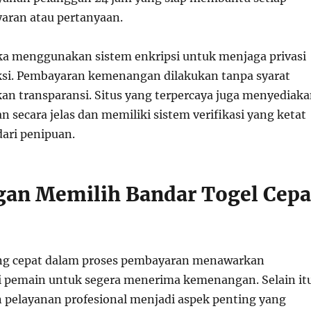
aran atau pertanyaan.
eka menggunakan sistem enkripsi untuk menjaga privasi
ksi. Pembayaran kemenangan dilakukan tanpa syarat
an transparansi. Situs yang terpercaya juga menyediak
 secara jelas dan memiliki sistem verifikasi yang ketat
ari penipuan.
an Memilih Bandar Togel Cepa
ang cepat dalam proses pembayaran menawarkan
 pemain untuk segera menerima kemenangan. Selain it
 pelayanan profesional menjadi aspek penting yang