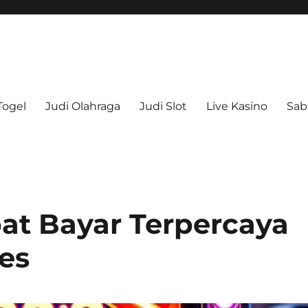
Togel
Judi Olahraga
Judi Slot
Live Kasino
Sab
at Bayar Terpercaya
es