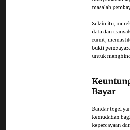
masalah pembay
Selain itu, mer
data dan transa
rumit, memastik
bukti pembayaran
untuk menghind
Keuntung
Bayar
Bandar togel y
kemudahan bagi
kepercayaan dan