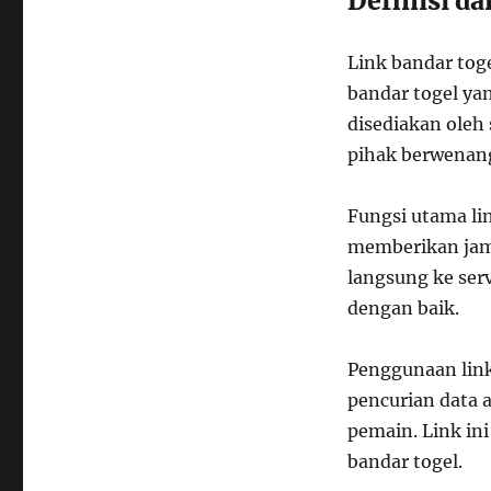
Definisi d
Link bandar tog
bandar togel yan
disediakan oleh
pihak berwenan
Fungsi utama li
memberikan jami
langsung ke ser
dengan baik.
Penggunaan link
pencurian data 
pemain. Link in
bandar togel.