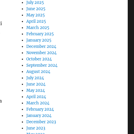
July 2025
June 2025
May 2025
April 2025
i
March 2025
.
February 2025
January 2025
December 2024
November 2024
October 2024
September 2024
August 2024
July 2024
June 2024
May 2024
April 2024
a
March 2024
February 2024
January 2024
December 2023
June 2023