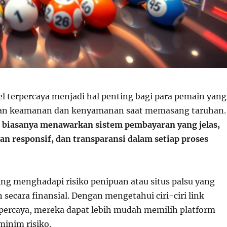
el terpercaya menjadi hal penting bagi para pemain yang
an keamanan dan kenyamanan saat memasang taruhan.
a biasanya menawarkan sistem pembayaran yang jelas,
an responsif, dan transparansi dalam setiap proses
ing menghadapi risiko penipuan atau situs palsu yang
secara finansial. Dengan mengetahui ciri-ciri link
rpercaya, mereka dapat lebih mudah memilih platform
inim risiko.