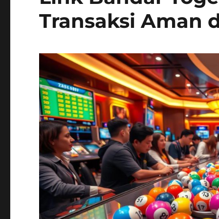
Transaksi Aman 