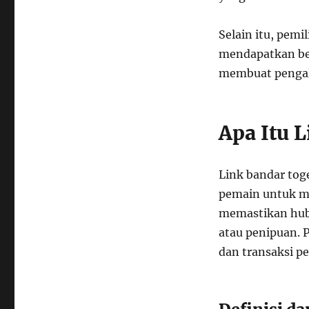
Link
Bandar
Selain itu, pem
Togel
Terpercaya
mendapatkan ber
untuk
membuat pengal
Transaksi
Aman
dan
Cepat
Apa Itu 
Link bandar tog
pemain untuk me
memastikan hubu
atau penipuan. 
dan transaksi p