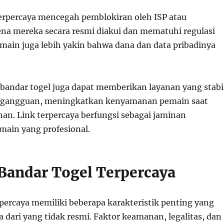
 terpercaya mencegah pemblokiran oleh ISP atau
na mereka secara resmi diakui dan mematuhi regulasi
emain juga lebih yakin bahwa dana dan data pribadinya
, bandar togel juga dapat memberikan layanan yang stabi
a gangguan, meningkatkan kenyamanan pemain saat
an. Link terpercaya berfungsi sebagai jaminan
ain yang profesional.
i Bandar Togel Terpercaya
rpercaya memiliki beberapa karakteristik penting yang
ari yang tidak resmi. Faktor keamanan, legalitas, dan