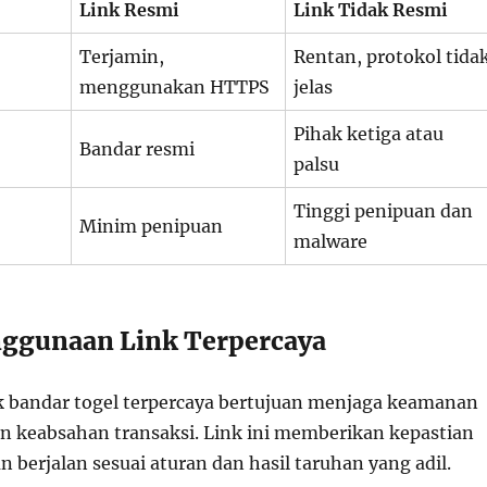
Link Resmi
Link Tidak Resmi
Terjamin,
Rentan, protokol tida
menggunakan HTTPS
jelas
Pihak ketiga atau
Bandar resmi
palsu
Tinggi penipuan dan
Minim penipuan
malware
ggunaan Link Terpercaya
 bandar togel terpercaya bertujuan menjaga keamanan
n keabsahan transaksi. Link ini memberikan kepastian
berjalan sesuai aturan dan hasil taruhan yang adil.