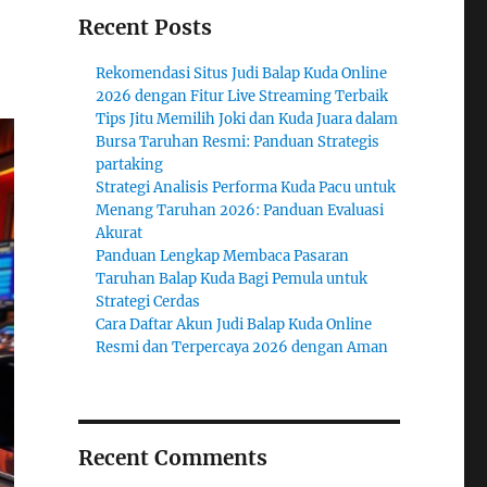
Recent Posts
Rekomendasi Situs Judi Balap Kuda Online
2026 dengan Fitur Live Streaming Terbaik
Tips Jitu Memilih Joki dan Kuda Juara dalam
Bursa Taruhan Resmi: Panduan Strategis
partaking
Strategi Analisis Performa Kuda Pacu untuk
Menang Taruhan 2026: Panduan Evaluasi
Akurat
Panduan Lengkap Membaca Pasaran
Taruhan Balap Kuda Bagi Pemula untuk
Strategi Cerdas
Cara Daftar Akun Judi Balap Kuda Online
Resmi dan Terpercaya 2026 dengan Aman
Recent Comments