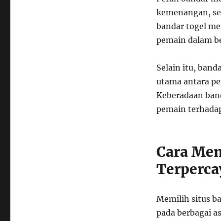
kemenangan, ser
bandar togel m
pemain dalam be
Selain itu, band
utama antara pe
Keberadaan band
pemain terhadap 
Cara Mem
Terperca
Memilih situs b
pada berbagai a