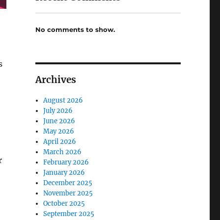
No comments to show.
s
Archives
August 2026
July 2026
June 2026
May 2026
April 2026
March 2026
r
February 2026
January 2026
December 2025
November 2025
October 2025
September 2025