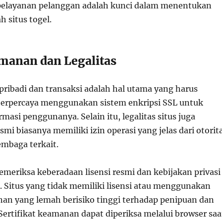
pelayanan pelanggan adalah kunci dalam menentukan
 situs togel.
manan dan Legalitas
ribadi dan transaksi adalah hal utama yang harus
s terpercaya menggunakan sistem enkripsi SSL untuk
masi penggunanya. Selain itu, legalitas situs juga
esmi biasanya memiliki izin operasi yang jelas dari otorit
embaga terkait.
meriksa keberadaan lisensi resmi dan kebijakan privasi
. Situs yang tidak memiliki lisensi atau menggunakan
an yang lemah berisiko tinggi terhadap penipuan dan
Sertifikat keamanan dapat diperiksa melalui browser saa