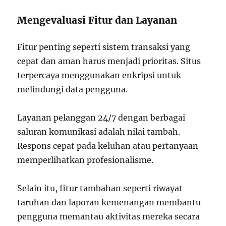
Mengevaluasi Fitur dan Layanan
Fitur penting seperti sistem transaksi yang
cepat dan aman harus menjadi prioritas. Situs
terpercaya menggunakan enkripsi untuk
melindungi data pengguna.
Layanan pelanggan 24/7 dengan berbagai
saluran komunikasi adalah nilai tambah.
Respons cepat pada keluhan atau pertanyaan
memperlihatkan profesionalisme.
Selain itu, fitur tambahan seperti riwayat
taruhan dan laporan kemenangan membantu
pengguna memantau aktivitas mereka secara