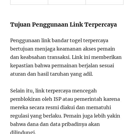
Tujuan Penggunaan Link Terpercaya
Penggunaan link bandar togel terpercaya
bertujuan menjaga keamanan akses pemain
dan keabsahan transaksi. Link ini memberikan
kepastian bahwa permainan berjalan sesuai
aturan dan hasil taruhan yang adil.
Selain itu, link terpercaya mencegah
pemblokiran oleh ISP atau pemerintah karena
mereka secara resmi diakui dan mematuhi
regulasi yang berlaku. Pemain juga lebih yakin
bahwa dana dan data pribadinya akan
dilindungi.