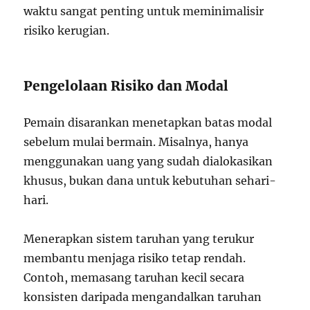
waktu sangat penting untuk meminimalisir
risiko kerugian.
Pengelolaan Risiko dan Modal
Pemain disarankan menetapkan batas modal
sebelum mulai bermain. Misalnya, hanya
menggunakan uang yang sudah dialokasikan
khusus, bukan dana untuk kebutuhan sehari-
hari.
Menerapkan sistem taruhan yang terukur
membantu menjaga risiko tetap rendah.
Contoh, memasang taruhan kecil secara
konsisten daripada mengandalkan taruhan