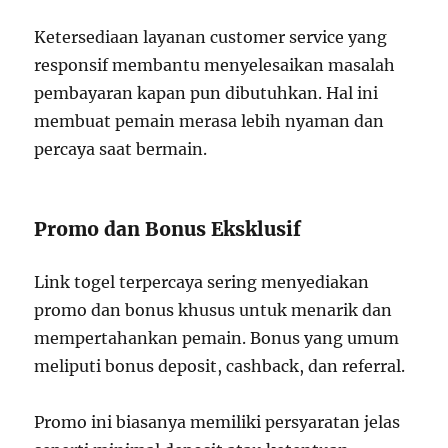
Ketersediaan layanan customer service yang
responsif membantu menyelesaikan masalah
pembayaran kapan pun dibutuhkan. Hal ini
membuat pemain merasa lebih nyaman dan
percaya saat bermain.
Promo dan Bonus Eksklusif
Link togel terpercaya sering menyediakan
promo dan bonus khusus untuk menarik dan
mempertahankan pemain. Bonus yang umum
meliputi bonus deposit, cashback, dan referral.
Promo ini biasanya memiliki persyaratan jelas