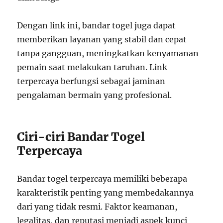
Dengan link ini, bandar togel juga dapat
memberikan layanan yang stabil dan cepat
tanpa gangguan, meningkatkan kenyamanan
pemain saat melakukan taruhan. Link
terpercaya berfungsi sebagai jaminan
pengalaman bermain yang profesional.
Ciri-ciri Bandar Togel
Terpercaya
Bandar togel terpercaya memiliki beberapa
karakteristik penting yang membedakannya
dari yang tidak resmi. Faktor keamanan,
legalitas, dan reputasi menjadi aspek kunci