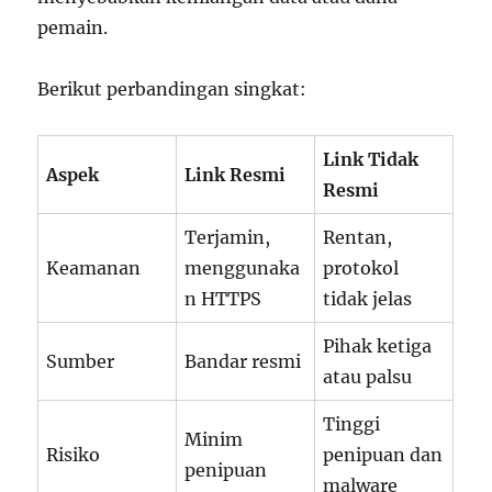
pemain.
Berikut perbandingan singkat:
Link Tidak
Aspek
Link Resmi
Resmi
Terjamin,
Rentan,
Keamanan
menggunaka
protokol
n HTTPS
tidak jelas
Pihak ketiga
Sumber
Bandar resmi
atau palsu
Tinggi
Minim
Risiko
penipuan dan
penipuan
malware