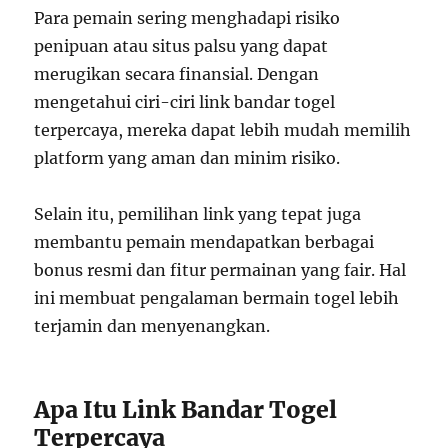
Para pemain sering menghadapi risiko
penipuan atau situs palsu yang dapat
merugikan secara finansial. Dengan
mengetahui ciri-ciri link bandar togel
terpercaya, mereka dapat lebih mudah memilih
platform yang aman dan minim risiko.
Selain itu, pemilihan link yang tepat juga
membantu pemain mendapatkan berbagai
bonus resmi dan fitur permainan yang fair. Hal
ini membuat pengalaman bermain togel lebih
terjamin dan menyenangkan.
Apa Itu Link Bandar Togel
Terpercaya