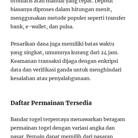
otomatis atau manual yang cepat. Deposit
biasanya diproses dalam hitungan menit,
menggunakan metode populer seperti transfer
bank, e-wallet, dan pulsa.
Penarikan dana juga memiliki batas waktu
yang singkat, umumnya kurang dari 24 jam.
Keamanan transaksi dijaga dengan enkripsi
data dan verifikasi ganda untuk menghindari
kesalahan atau penyalahgunaan.
Daftar Permainan Tersedia
Bandar togel terpercaya menawarkan beragam
permainan togel dengan variasi angka dan
pasar. Pemain dapat memilih dari pasaran