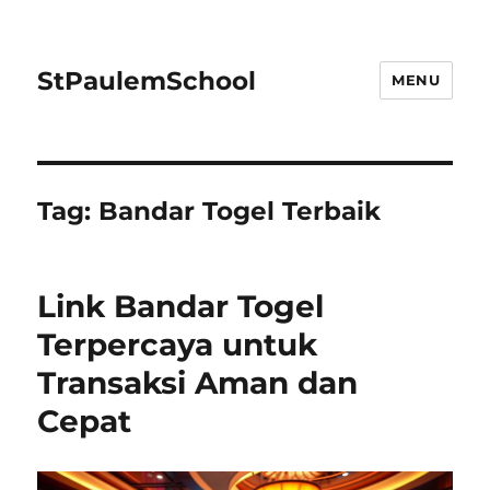
StPaulemSchool
MENU
Tag:
Bandar Togel Terbaik
Link Bandar Togel
Terpercaya untuk
Transaksi Aman dan
Cepat