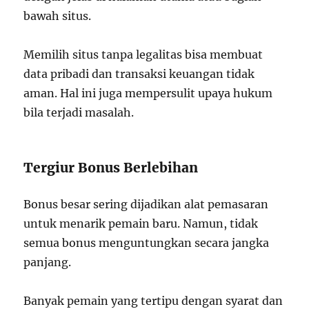
bawah situs.
Memilih situs tanpa legalitas bisa membuat
data pribadi dan transaksi keuangan tidak
aman. Hal ini juga mempersulit upaya hukum
bila terjadi masalah.
Tergiur Bonus Berlebihan
Bonus besar sering dijadikan alat pemasaran
untuk menarik pemain baru. Namun, tidak
semua bonus menguntungkan secara jangka
panjang.
Banyak pemain yang tertipu dengan syarat dan