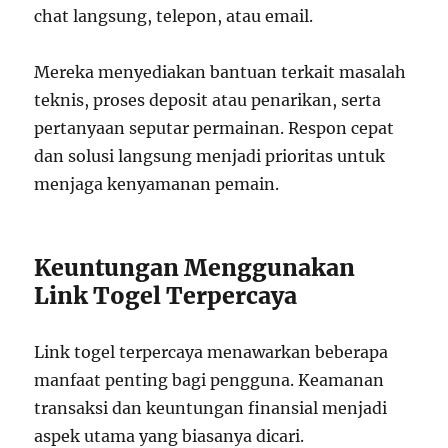
chat langsung, telepon, atau email.
Mereka menyediakan bantuan terkait masalah
teknis, proses deposit atau penarikan, serta
pertanyaan seputar permainan. Respon cepat
dan solusi langsung menjadi prioritas untuk
menjaga kenyamanan pemain.
Keuntungan Menggunakan
Link Togel Terpercaya
Link togel terpercaya menawarkan beberapa
manfaat penting bagi pengguna. Keamanan
transaksi dan keuntungan finansial menjadi
aspek utama yang biasanya dicari.