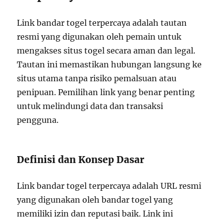
Link bandar togel terpercaya adalah tautan
resmi yang digunakan oleh pemain untuk
mengakses situs togel secara aman dan legal.
Tautan ini memastikan hubungan langsung ke
situs utama tanpa risiko pemalsuan atau
penipuan. Pemilihan link yang benar penting
untuk melindungi data dan transaksi
pengguna.
Definisi dan Konsep Dasar
Link bandar togel terpercaya adalah URL resmi
yang digunakan oleh bandar togel yang
memiliki izin dan reputasi baik. Link ini