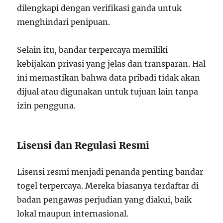
dilengkapi dengan verifikasi ganda untuk
menghindari penipuan.
Selain itu, bandar terpercaya memiliki
kebijakan privasi yang jelas dan transparan. Hal
ini memastikan bahwa data pribadi tidak akan
dijual atau digunakan untuk tujuan lain tanpa
izin pengguna.
Lisensi dan Regulasi Resmi
Lisensi resmi menjadi penanda penting bandar
togel terpercaya. Mereka biasanya terdaftar di
badan pengawas perjudian yang diakui, baik
lokal maupun internasional.