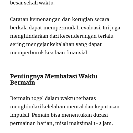
besar sekali waktu.
Catatan kemenangan dan kerugian secara
berkala dapat mempermudah evaluasi. Ini juga
menghindarkan dari kecenderungan terlalu
sering mengejar kekalahan yang dapat
memperburuk keadaan finansial.
Pentingnya Membatasi Waktu
Bermain
Bermain togel dalam waktu terbatas
menghindari kelelahan mental dan keputusan
impulsif. Pemain bisa menentukan durasi
permainan harian, misal maksimal 1-2 jam.