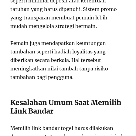
seperti minimal deposit atau ketentuan
taruhan yang harus dipenuhi. Sistem promo
yang transparan membuat pemain lebih
mudah mengelola strategi bermain.
Pemain juga mendapatkan keuntungan
tambahan seperti hadiah loyalitas yang
diberikan secara berkala. Hal tersebut
meningkatkan nilai tambah tanpa risiko
tambahan bagi pengguna.
Kesalahan Umum Saat Memilih
Link Bandar
Memilih link bandar togel harus dilakukan