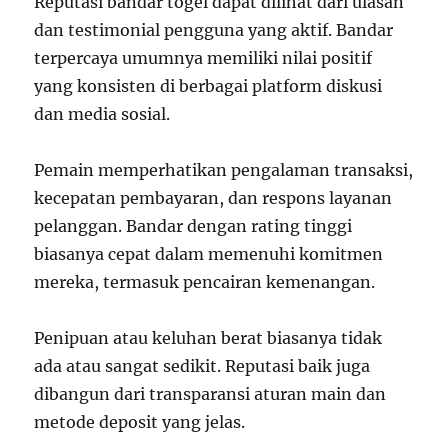
Reputasi bandar togel dapat dilihat dari ulasan
dan testimonial pengguna yang aktif. Bandar
terpercaya umumnya memiliki nilai positif
yang konsisten di berbagai platform diskusi
dan media sosial.
Pemain memperhatikan pengalaman transaksi,
kecepatan pembayaran, dan respons layanan
pelanggan. Bandar dengan rating tinggi
biasanya cepat dalam memenuhi komitmen
mereka, termasuk pencairan kemenangan.
Penipuan atau keluhan berat biasanya tidak
ada atau sangat sedikit. Reputasi baik juga
dibangun dari transparansi aturan main dan
metode deposit yang jelas.