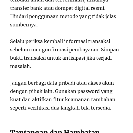
transfer bank atau dompet digital resmi.
Hindari penggunaan metode yang tidak jelas
sumbernya.
Selalu periksa kembali informasi transaksi
sebelum mengonfirmasi pembayaran. Simpan
bukti transaksi untuk antisipasi jika terjadi
masalah.
Jangan berbagi data pribadi atau akses akun
dengan pihak lain. Gunakan password yang
kuat dan aktifkan fitur keamanan tambahan
seperti verifikasi dua langkah bila tersedia.
Tantangan dan Hambatan