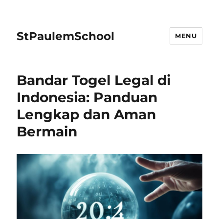
StPaulemSchool
MENU
Bandar Togel Legal di
Indonesia: Panduan
Lengkap dan Aman
Bermain