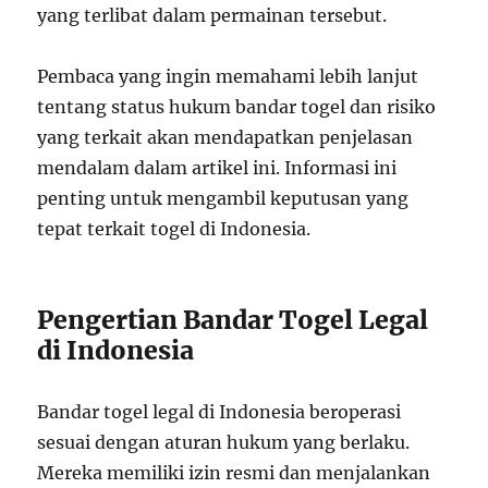
yang terlibat dalam permainan tersebut.
Pembaca yang ingin memahami lebih lanjut
tentang status hukum bandar togel dan risiko
yang terkait akan mendapatkan penjelasan
mendalam dalam artikel ini. Informasi ini
penting untuk mengambil keputusan yang
tepat terkait togel di Indonesia.
Pengertian Bandar Togel Legal
di Indonesia
Bandar togel legal di Indonesia beroperasi
sesuai dengan aturan hukum yang berlaku.
Mereka memiliki izin resmi dan menjalankan