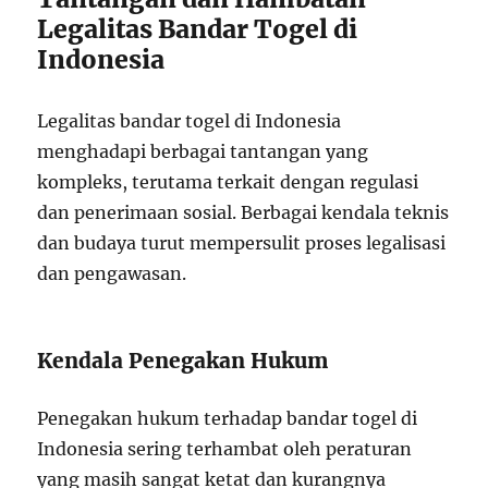
Legalitas Bandar Togel di
Indonesia
Legalitas bandar togel di Indonesia
menghadapi berbagai tantangan yang
kompleks, terutama terkait dengan regulasi
dan penerimaan sosial. Berbagai kendala teknis
dan budaya turut mempersulit proses legalisasi
dan pengawasan.
Kendala Penegakan Hukum
Penegakan hukum terhadap bandar togel di
Indonesia sering terhambat oleh peraturan
yang masih sangat ketat dan kurangnya