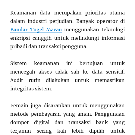
Keamanan data merupakan prioritas utama
dalam industri perjudian. Banyak operator di
Bandar Togel Macau
menggunakan teknologi
enkripsi canggih untuk melindungi informasi
pribadi dan transaksi pengguna.
Sistem keamanan ini bertujuan untuk
mencegah akses tidak sah ke data sensitif.
Audit rutin dilakukan untuk memastikan
integritas sistem.
Pemain juga disarankan untuk menggunakan
metode pembayaran yang aman. Penggunaan
dompet digital dan transaksi bank yang
terjamin sering kali lebih dipilih untuk