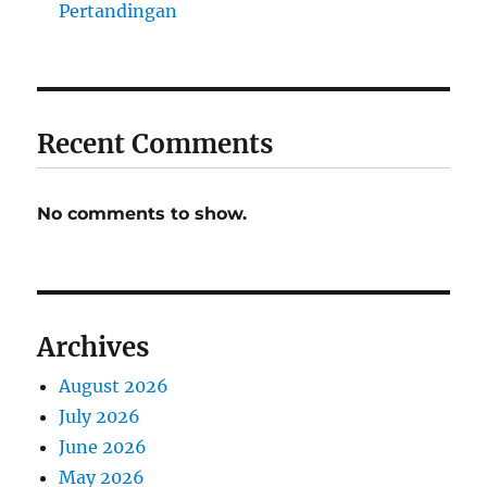
Pertandingan
Recent Comments
No comments to show.
Archives
August 2026
July 2026
June 2026
May 2026