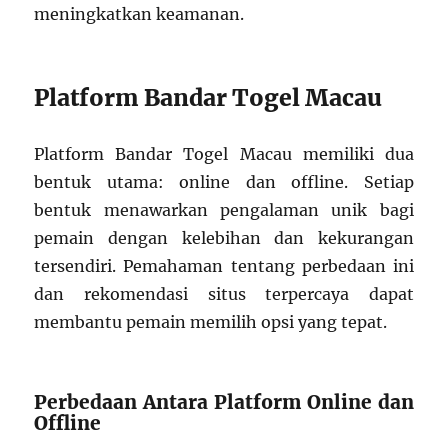
meningkatkan keamanan.
Platform Bandar Togel Macau
Platform Bandar Togel Macau memiliki dua
bentuk utama: online dan offline. Setiap
bentuk menawarkan pengalaman unik bagi
pemain dengan kelebihan dan kekurangan
tersendiri. Pemahaman tentang perbedaan ini
dan rekomendasi situs terpercaya dapat
membantu pemain memilih opsi yang tepat.
Perbedaan Antara Platform Online dan
Offline