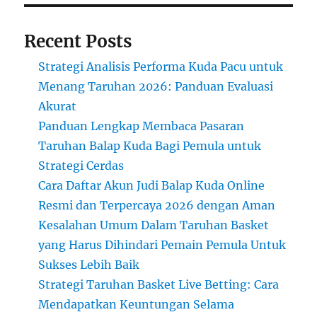
Recent Posts
Strategi Analisis Performa Kuda Pacu untuk
Menang Taruhan 2026: Panduan Evaluasi
Akurat
Panduan Lengkap Membaca Pasaran
Taruhan Balap Kuda Bagi Pemula untuk
Strategi Cerdas
Cara Daftar Akun Judi Balap Kuda Online
Resmi dan Terpercaya 2026 dengan Aman
Kesalahan Umum Dalam Taruhan Basket
yang Harus Dihindari Pemain Pemula Untuk
Sukses Lebih Baik
Strategi Taruhan Basket Live Betting: Cara
Mendapatkan Keuntungan Selama