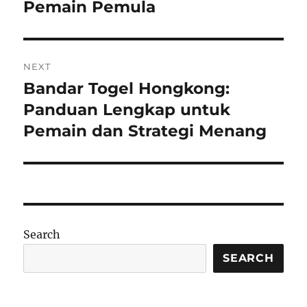
Pemain Pemula
NEXT
Bandar Togel Hongkong:
Next
post:
Panduan Lengkap untuk
Pemain dan Strategi Menang
Search
SEARCH