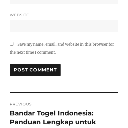
WEBSITE
Save my name, email, and website in this browser for
the next time I comment.
Post
PREVIOUS
navigation
Bandar Togel Indonesia:
Previous
post:
Panduan Lengkap untuk