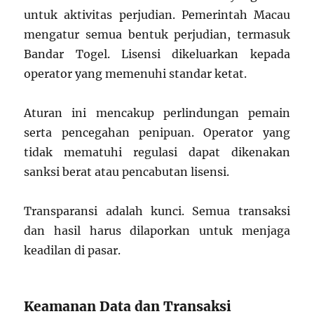
untuk aktivitas perjudian. Pemerintah Macau
mengatur semua bentuk perjudian, termasuk
Bandar Togel. Lisensi dikeluarkan kepada
operator yang memenuhi standar ketat.
Aturan ini mencakup perlindungan pemain
serta pencegahan penipuan. Operator yang
tidak mematuhi regulasi dapat dikenakan
sanksi berat atau pencabutan lisensi.
Transparansi adalah kunci. Semua transaksi
dan hasil harus dilaporkan untuk menjaga
keadilan di pasar.
Keamanan Data dan Transaksi