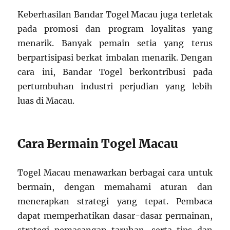
Keberhasilan Bandar Togel Macau juga terletak
pada promosi dan program loyalitas yang
menarik. Banyak pemain setia yang terus
berpartisipasi berkat imbalan menarik. Dengan
cara ini, Bandar Togel berkontribusi pada
pertumbuhan industri perjudian yang lebih
luas di Macau.
Cara Bermain Togel Macau
Togel Macau menawarkan berbagai cara untuk
bermain, dengan memahami aturan dan
menerapkan strategi yang tepat. Pembaca
dapat memperhatikan dasar-dasar permainan,
strategi pemasangan taruhan, serta tips dan