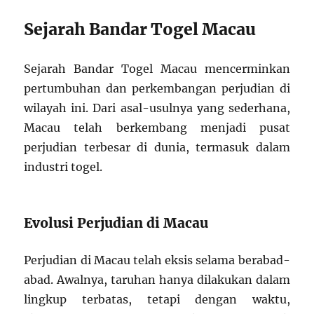
Sejarah Bandar Togel Macau
Sejarah Bandar Togel Macau mencerminkan
pertumbuhan dan perkembangan perjudian di
wilayah ini. Dari asal-usulnya yang sederhana,
Macau telah berkembang menjadi pusat
perjudian terbesar di dunia, termasuk dalam
industri togel.
Evolusi Perjudian di Macau
Perjudian di Macau telah eksis selama berabad-
abad. Awalnya, taruhan hanya dilakukan dalam
lingkup terbatas, tetapi dengan waktu,