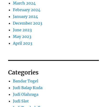
March 2024
February 2024
January 2024
December 2023
June 2023
May 2023
April 2023
Categories
Bandar Togel
Judi Balap Kuda
Judi Olahraga
Judi Slot