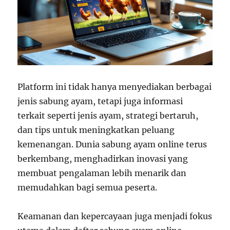
Platform ini tidak hanya menyediakan berbagai
jenis sabung ayam, tetapi juga informasi
terkait seperti jenis ayam, strategi bertaruh,
dan tips untuk meningkatkan peluang
kemenangan. Dunia sabung ayam online terus
berkembang, menghadirkan inovasi yang
membuat pengalaman lebih menarik dan
memudahkan bagi semua peserta.
Keamanan dan kepercayaan juga menjadi fokus