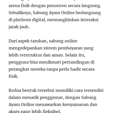
arena fisik dengan penonton secara langsung.
Sebaliknya, Sabung Ayam Online berlangsung
di platform digital, memungkinkan interaksi
jarak jauh.
Dari aspek taruhan, sabung online
mengedepankan sistem pembayaran yang
lebih terstruktur dan aman. Selain itu,
pengguna bisa menikmati pertandingan di
perangkat mereka tanpa perlu hadir secara
fisik.
Kedua bentuk tersebut memiliki cara tersendiri
dalam menarik penggemar, dengan Sabung
Ayam Online menawarkan kenyamanan dan
akses yang lebih fleksibel.