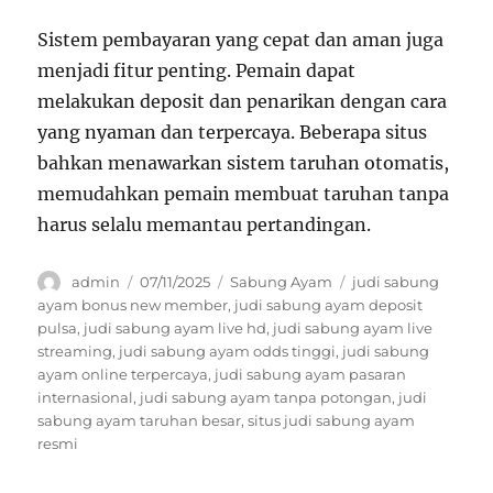
Sistem pembayaran yang cepat dan aman juga
menjadi fitur penting. Pemain dapat
melakukan deposit dan penarikan dengan cara
yang nyaman dan terpercaya. Beberapa situs
bahkan menawarkan sistem taruhan otomatis,
memudahkan pemain membuat taruhan tanpa
harus selalu memantau pertandingan.
Author
Posted
Categories
Tags
admin
07/11/2025
Sabung Ayam
judi sabung
on
ayam bonus new member
,
judi sabung ayam deposit
pulsa
,
judi sabung ayam live hd
,
judi sabung ayam live
streaming
,
judi sabung ayam odds tinggi
,
judi sabung
ayam online terpercaya
,
judi sabung ayam pasaran
internasional
,
judi sabung ayam tanpa potongan
,
judi
sabung ayam taruhan besar
,
situs judi sabung ayam
resmi