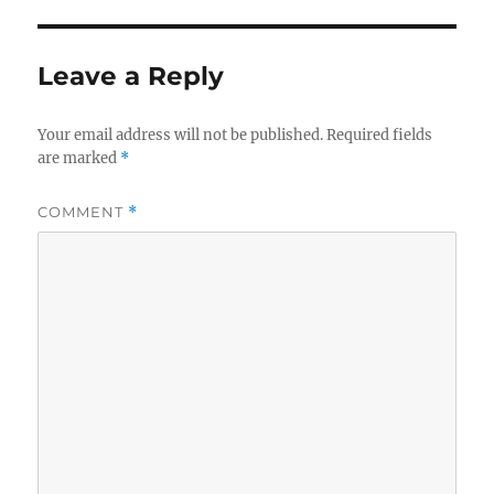
Leave a Reply
Your email address will not be published.
Required fields
are marked
*
COMMENT
*