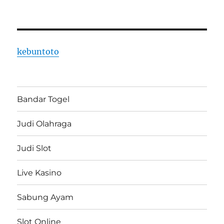
kebuntoto
Bandar Togel
Judi Olahraga
Judi Slot
Live Kasino
Sabung Ayam
Slot Online