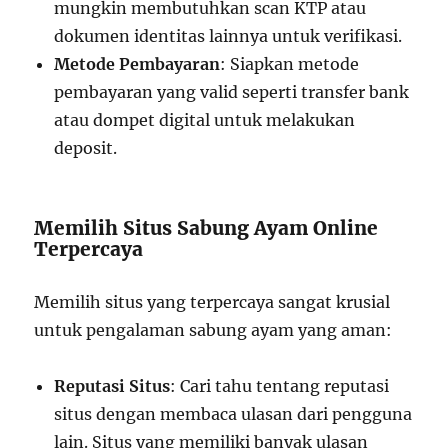
mungkin membutuhkan scan KTP atau
dokumen identitas lainnya untuk verifikasi.
Metode Pembayaran
: Siapkan metode
pembayaran yang valid seperti transfer bank
atau dompet digital untuk melakukan
deposit.
Memilih Situs Sabung Ayam Online
Terpercaya
Memilih situs yang terpercaya sangat krusial
untuk pengalaman sabung ayam yang aman:
Reputasi Situs
: Cari tahu tentang reputasi
situs dengan membaca ulasan dari pengguna
lain. Situs yang memiliki banyak ulasan