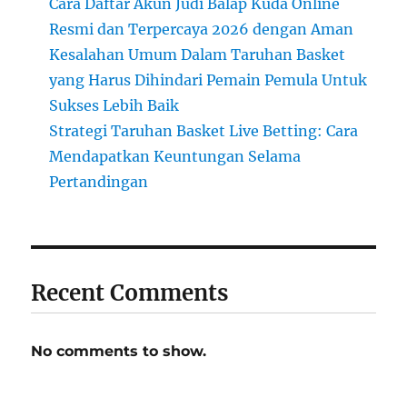
Cara Daftar Akun Judi Balap Kuda Online
Resmi dan Terpercaya 2026 dengan Aman
Kesalahan Umum Dalam Taruhan Basket
yang Harus Dihindari Pemain Pemula Untuk
Sukses Lebih Baik
Strategi Taruhan Basket Live Betting: Cara
Mendapatkan Keuntungan Selama
Pertandingan
Recent Comments
No comments to show.