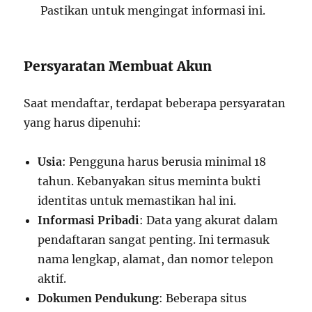
Pastikan untuk mengingat informasi ini.
Persyaratan Membuat Akun
Saat mendaftar, terdapat beberapa persyaratan
yang harus dipenuhi:
Usia
: Pengguna harus berusia minimal 18
tahun. Kebanyakan situs meminta bukti
identitas untuk memastikan hal ini.
Informasi Pribadi
: Data yang akurat dalam
pendaftaran sangat penting. Ini termasuk
nama lengkap, alamat, dan nomor telepon
aktif.
Dokumen Pendukung
: Beberapa situs