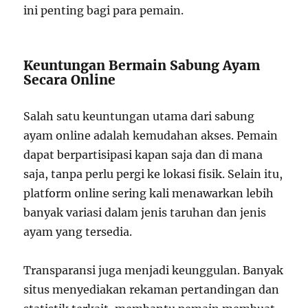
ini penting bagi para pemain.
Keuntungan Bermain Sabung Ayam
Secara Online
Salah satu keuntungan utama dari sabung
ayam online adalah kemudahan akses. Pemain
dapat berpartisipasi kapan saja dan di mana
saja, tanpa perlu pergi ke lokasi fisik. Selain itu,
platform online sering kali menawarkan lebih
banyak variasi dalam jenis taruhan dan jenis
ayam yang tersedia.
Transparansi juga menjadi keunggulan. Banyak
situs menyediakan rekaman pertandingan dan