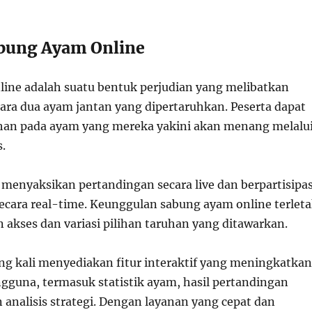
abung Ayam Online
ine adalah suatu bentuk perjudian yang melibatkan
ara dua ayam jantan yang dipertaruhkan. Peserta dapat
an pada ayam yang mereka yakini akan menang melalu
.
menyaksikan pertandingan secara live dan berpartisipas
ecara real-time. Keunggulan sabung ayam online terlet
akses dan variasi pilihan taruhan yang ditawarkan.
ing kali menyediakan fitur interaktif yang meningkatkan
guna, termasuk statistik ayam, hasil pertandingan
 analisis strategi. Dengan layanan yang cepat dan