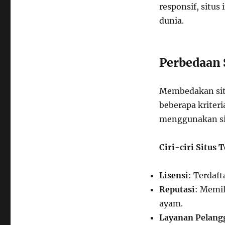
responsif, situ
dunia.
Perbedaan 
Membedakan situ
beberapa kriteri
menggunakan si
Ciri-ciri Situs 
Lisensi
: Terdaft
Reputasi
: Memil
ayam.
Layanan Pelang