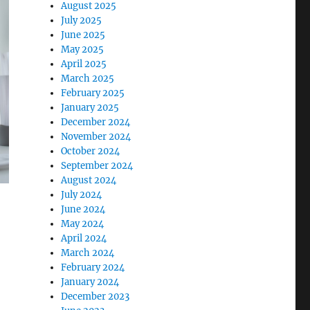
August 2025
July 2025
June 2025
May 2025
April 2025
March 2025
February 2025
January 2025
December 2024
November 2024
October 2024
September 2024
August 2024
July 2024
June 2024
May 2024
April 2024
March 2024
February 2024
January 2024
December 2023