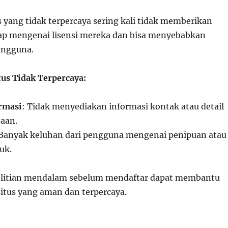
s yang tidak terpercaya sering kali tidak memberikan
ap mengenai lisensi mereka dan bisa menyebabkan
engguna.
us Tidak Terpercaya:
rmasi
: Tidak menyediakan informasi kontak atau detail
aan.
 Banyak keluhan dari pengguna mengenai penipuan atau
uk.
litian mendalam sebelum mendaftar dapat membantu
itus yang aman dan terpercaya.