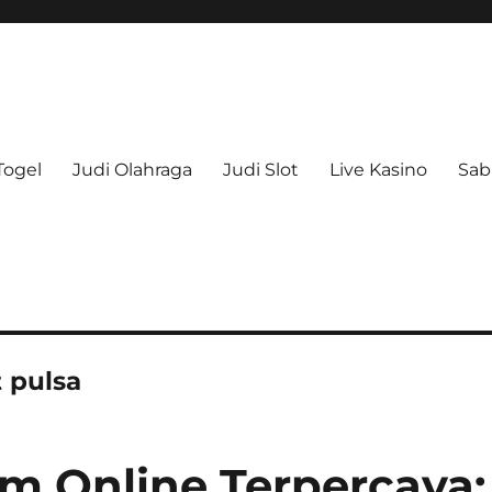
Togel
Judi Olahraga
Judi Slot
Live Kasino
Sab
 pulsa
m Online Terpercaya: