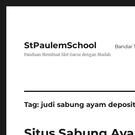
StPaulemSchool
Bandar 
Panduan Membuat Slot Gacor dengan Mudah
Tag:
judi sabung ayam deposit
Situs Sabung Aya