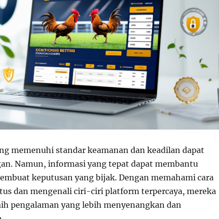
ang memenuhi standar keamanan dan keadilan dapat
gan. Namun, informasi yang tepat dapat membantu
membuat keputusan yang bijak. Dengan memahami cara
itus dan mengenali ciri-ciri platform terpercaya, mereka
aih pengalaman yang lebih menyenangkan dan
.