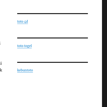
toto 4d
i
toto togel
i
ak
kebuntoto