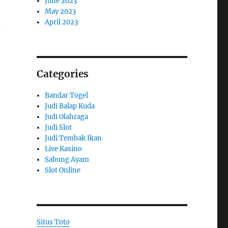
June 2023
May 2023
April 2023
.
Categories
Bandar Togel
Judi Balap Kuda
Judi Olahraga
Judi Slot
Judi Tembak Ikan
Live Kasino
Sabung Ayam
Slot Online
Situs Toto