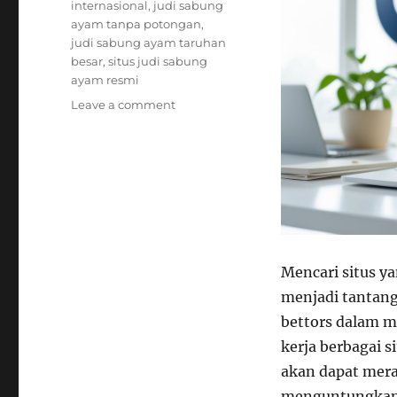
internasional
,
judi sabung
ayam tanpa potongan
,
judi sabung ayam taruhan
besar
,
situs judi sabung
ayam resmi
on
Leave a comment
Situs
Sabung
Ayam
Online
Terpercaya:
Panduan
Lengkap
untuk
Mencari situs y
Pemain
Baru
menjadi tantan
bettors dalam 
kerja berbagai s
akan dapat mer
menguntungkan