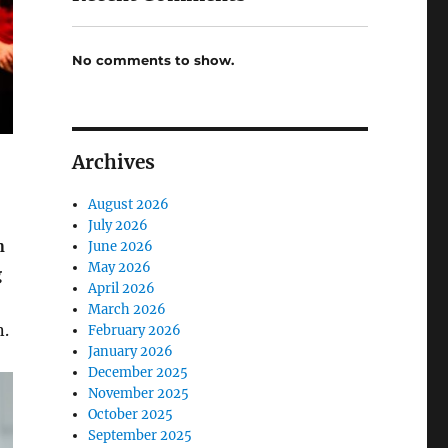
No comments to show.
Archives
August 2026
July 2026
n
June 2026
May 2026
g
April 2026
March 2026
.
February 2026
January 2026
December 2025
November 2025
October 2025
September 2025