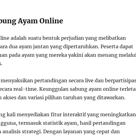
abung Ayam Online
ine adalah suatu bentuk perjudian yang melibatkan
ara dua ayam jantan yang dipertaruhkan. Peserta dapat
an pada ayam yang mereka yakini akan menang melalu
.
menyaksikan pertandingan secara live dan berpartisipas
ecara real-time. Keunggulan sabung ayam online terlet
akses dan variasi pilihan taruhan yang ditawarkan.
ing kali menyediakan fitur interaktif yang meningkatkan
guna, termasuk statistik ayam, hasil pertandingan
 analisis strategi. Dengan layanan yang cepat dan