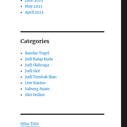
June 2023
May 2023
April 2023
.
Categories
Bandar Togel
Judi Balap Kuda
Judi Olahraga
Judi Slot
Judi Tembak Ikan
Live Kasino
Sabung Ayam
Slot Online
Situs Toto