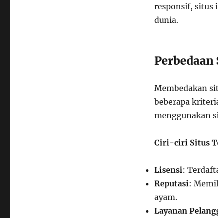
responsif, situ
dunia.
Perbedaan 
Membedakan situ
beberapa kriteri
menggunakan si
Ciri-ciri Situs 
Lisensi
: Terdaft
Reputasi
: Memil
ayam.
Layanan Pelang