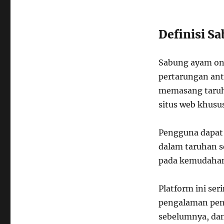
Definisi S
Sabung ayam onl
pertarungan ant
memasang taruh
situs web khusus
Pengguna dapat 
dalam taruhan s
pada kemudahan 
Platform ini ser
pengalaman peng
sebelumnya, dan