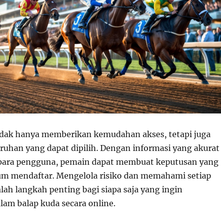
 tidak hanya memberikan kemudahan akses, tetapi juga
aruhan yang dapat dipilih. Dengan informasi yang akurat
 para pengguna, pemain dapat membuat keputusan yang
lum mendaftar. Mengelola risiko dan memahami setiap
lah langkah penting bagi siapa saja yang ingin
alam balap kuda secara online.