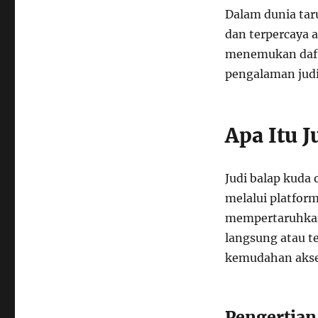
Dalam dunia ta
dan terpercaya a
menemukan dafta
pengalaman judi
Apa Itu J
Judi balap kuda 
melalui platfor
mempertaruhkan 
langsung atau te
kemudahan akses
Pengertian