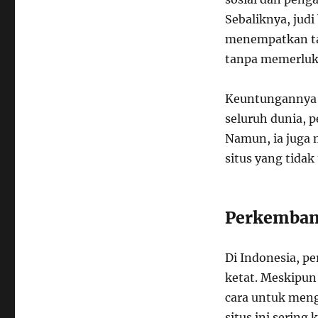
Sebaliknya, jud
menempatkan ta
tanpa memerlukan
Keuntungannya t
seluruh dunia, p
Namun, ia juga m
situs yang tidak
Perkembang
Di Indonesia, p
ketat. Meskipun
cara untuk meng
situs ini sering