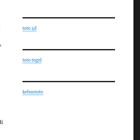
p
toto 4d
,
toto togel
kebuntoto
di