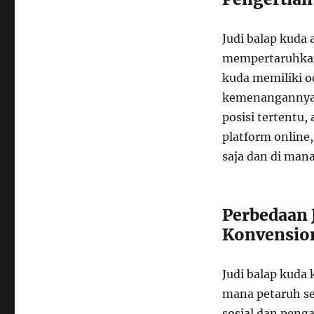
Judi balap kuda 
mempertaruhkan 
kuda memiliki 
kemenangannya.
posisi tertentu,
platform online
saja dan di man
Perbedaan 
Konvensio
Judi balap kuda 
mana petaruh se
sosial dan peng