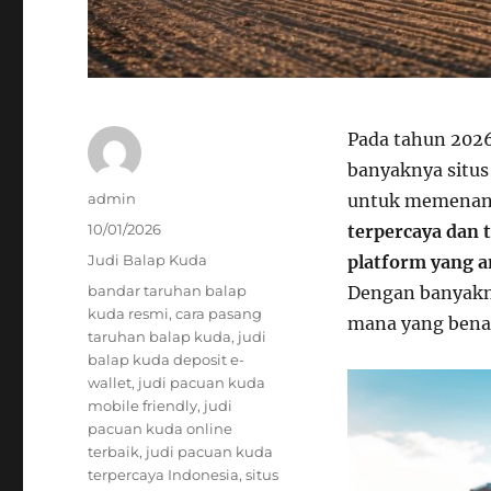
Pada tahun 2026
banyaknya situ
Author
admin
untuk memenan
Posted
10/01/2026
terpercaya dan
on
Categories
Judi Balap Kuda
platform yang a
Tags
bandar taruhan balap
Dengan banyakny
kuda resmi
,
cara pasang
mana yang bena
taruhan balap kuda
,
judi
balap kuda deposit e-
wallet
,
judi pacuan kuda
mobile friendly
,
judi
pacuan kuda online
terbaik
,
judi pacuan kuda
terpercaya Indonesia
,
situs