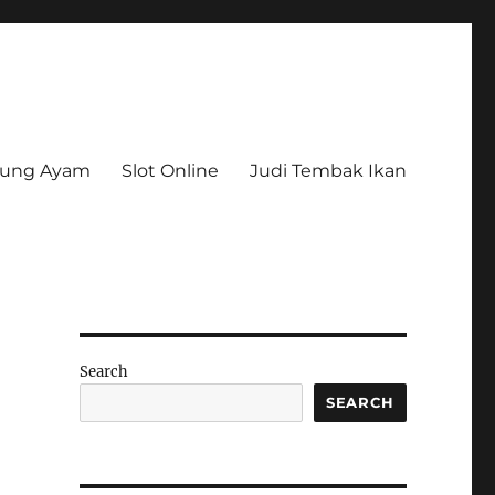
ung Ayam
Slot Online
Judi Tembak Ikan
Search
SEARCH