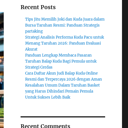
Recent Posts
Tips Jitu Memilih Joki dan Kuda Juara dalam
Bursa Taruhan Resmi: Panduan Strategis
partaking
Strategi Analisis Performa Kuda Pacu untuk
Menang Taruhan 2026: Panduan Evaluasi
Akurat
Panduan Lengkap Membaca Pasaran
Taruhan Balap Kuda Bagi Pemula untuk
Strategi Cerdas
Cara Daftar Akun Judi Balap Kuda Online
Resmi dan Terpercaya 2026 dengan Aman
Kesalahan Umum Dalam Taruhan Basket
yang Harus Dihindari Pemain Pemula
Untuk Sukses Lebih Baik
Recent Comments