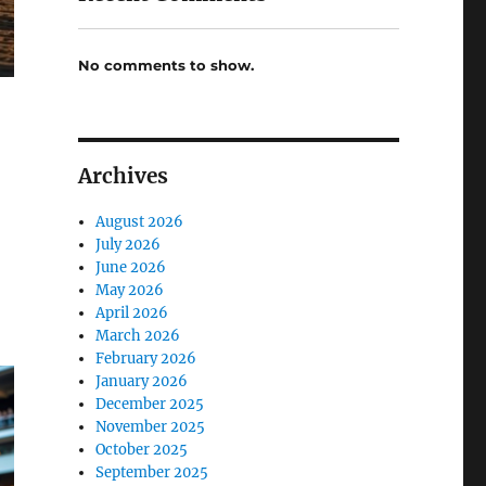
No comments to show.
Archives
August 2026
July 2026
June 2026
May 2026
April 2026
March 2026
February 2026
January 2026
December 2025
November 2025
October 2025
September 2025