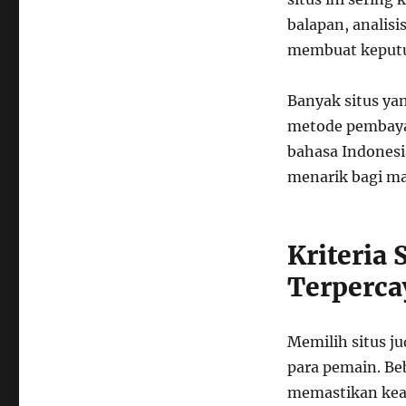
balapan, analis
membuat keput
Banyak situs ya
metode pembaya
bahasa Indonesi
menarik bagi ma
Kriteria 
Terperca
Memilih situs ju
para pemain. Be
memastikan ke