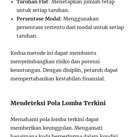
Taruhan Flat
: Menetapkan jumlah tetap
untuk setiap taruhan.
Persentase Modal
: Menggunakan
persentase tertentu dari modal untuk setiap
taruhan.
Kedua metode ini dapat membantu
menyeimbangkan risiko dan potensi
keuntungan. Dengan disiplin, petaruh dapat
mempertahankan kestabilan finansial.
Mendeteksi Pola Lomba Terkini
Memahami pola lomba terkini dapat
memberikan keunggulan. Mengamati
bagaimana kuda berperforma dalam kondisi