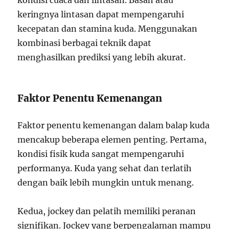
kondisi cuaca dan lintasan. Basah atau
keringnya lintasan dapat mempengaruhi
kecepatan dan stamina kuda. Menggunakan
kombinasi berbagai teknik dapat
menghasilkan prediksi yang lebih akurat.
Faktor Penentu Kemenangan
Faktor penentu kemenangan dalam balap kuda
mencakup beberapa elemen penting. Pertama,
kondisi fisik kuda sangat mempengaruhi
performanya. Kuda yang sehat dan terlatih
dengan baik lebih mungkin untuk menang.
Kedua, jockey dan pelatih memiliki peranan
signifikan. Jockey yang berpengalaman mampu