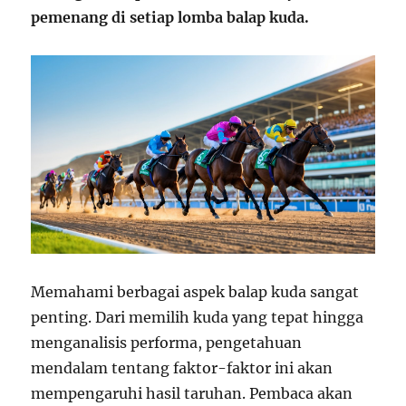
pemenang di setiap lomba balap kuda.
Memahami berbagai aspek balap kuda sangat
penting. Dari memilih kuda yang tepat hingga
menganalisis performa, pengetahuan
mendalam tentang faktor-faktor ini akan
mempengaruhi hasil taruhan. Pembaca akan