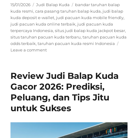
Posted
Categories
Tags
15/01/2026
Judi Balap Kuda
bandar taruhan balap
on
kuda resmi
,
cara pasang taruhan balap kuda
,
judi balap
kuda deposit e-wallet
,
judi pacuan kuda mobile friendly
,
judi pacuan kuda online terbaik
,
judi pacuan kuda
terpercaya Indonesia
,
situs judi balap kuda jackpot besar
,
situs taruhan pacuan kuda terbaru
,
taruhan pacuan kuda
odds terbaik
,
taruhan pacuan kuda resmi Indonesia
on
Leave a comment
Judi
Balap
Kuda
Review Judi Balap Kuda
Gacor
2026:
Gacor 2026: Prediksi,
Strategi
Peluang, dan Tips Jitu
Terbaik
untuk
untuk Sukses
Memenangkan
Setiap
Lomba