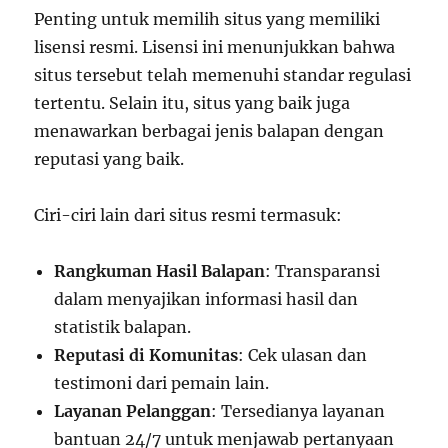
Penting untuk memilih situs yang memiliki
lisensi resmi. Lisensi ini menunjukkan bahwa
situs tersebut telah memenuhi standar regulasi
tertentu. Selain itu, situs yang baik juga
menawarkan berbagai jenis balapan dengan
reputasi yang baik.
Ciri-ciri lain dari situs resmi termasuk:
Rangkuman Hasil Balapan
: Transparansi
dalam menyajikan informasi hasil dan
statistik balapan.
Reputasi di Komunitas
: Cek ulasan dan
testimoni dari pemain lain.
Layanan Pelanggan
: Tersedianya layanan
bantuan 24/7 untuk menjawab pertanyaan