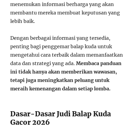
menemukan informasi berharga yang akan
membantu mereka membuat keputusan yang
lebih baik.
Dengan berbagai informasi yang tersedia,
penting bagi penggemar balap kuda untuk
mengetahui cara terbaik dalam memanfaatkan
data dan strategi yang ada.
Membaca panduan
ini tidak hanya akan memberikan wawasan,
tetapi juga meningkatkan peluang untuk
meraih kemenangan dalam setiap lomba.
Dasar-Dasar Judi Balap Kuda
Gacor 2026