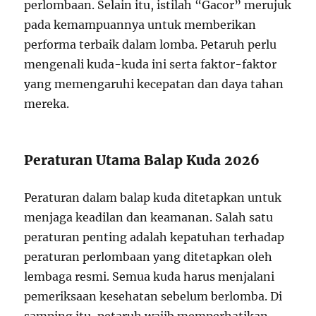
perlombaan. Selain itu, istilah “Gacor” merujuk
pada kemampuannya untuk memberikan
performa terbaik dalam lomba. Petaruh perlu
mengenali kuda-kuda ini serta faktor-faktor
yang memengaruhi kecepatan dan daya tahan
mereka.
Peraturan Utama Balap Kuda 2026
Peraturan dalam balap kuda ditetapkan untuk
menjaga keadilan dan keamanan. Salah satu
peraturan penting adalah kepatuhan terhadap
peraturan perlombaan yang ditetapkan oleh
lembaga resmi. Semua kuda harus menjalani
pemeriksaan kesehatan sebelum berlomba. Di
samping itu, petaruh wajib memperhatikan