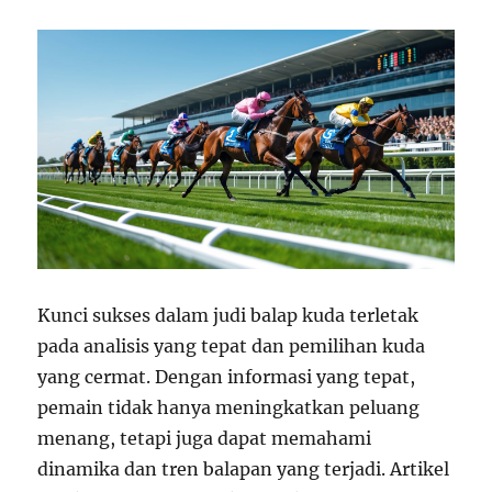
Kunci sukses dalam judi balap kuda terletak
pada analisis yang tepat dan pemilihan kuda
yang cermat. Dengan informasi yang tepat,
pemain tidak hanya meningkatkan peluang
menang, tetapi juga dapat memahami
dinamika dan tren balapan yang terjadi. Artikel