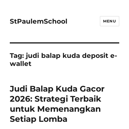
StPaulemSchool
MENU
Tag:
judi balap kuda deposit e-
wallet
Judi Balap Kuda Gacor
2026: Strategi Terbaik
untuk Memenangkan
Setiap Lomba