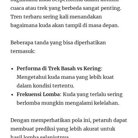
cuaca atau trek yang berbeda sangat penting.
Tren terbaru sering kali menandakan
bagaimana kuda akan tampil di masa depan.
Beberapa tanda yang bisa diperhatikan
termasuk:
Performa di Trek Basah vs Kering
:
Mengetahui kuda mana yang lebih kuat
dalam kondisi tertentu.
Frekuensi Lomba
: Kuda yang terlalu sering
berlomba mungkin mengalami kelelahan.
Dengan memperhatikan pola ini, petaruh dapat
membuat prediksi yang lebih akurat untuk
hasil lomba selanjutnya.