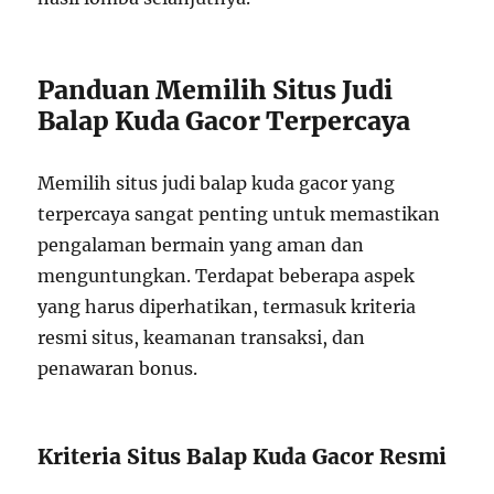
Panduan Memilih Situs Judi
Balap Kuda Gacor Terpercaya
Memilih situs judi balap kuda gacor yang
terpercaya sangat penting untuk memastikan
pengalaman bermain yang aman dan
menguntungkan. Terdapat beberapa aspek
yang harus diperhatikan, termasuk kriteria
resmi situs, keamanan transaksi, dan
penawaran bonus.
Kriteria Situs Balap Kuda Gacor Resmi