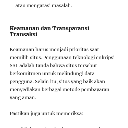
atau mengatasi masalah.
Keamanan dan Transparansi
Transaksi
Keamanan harus menjadi prioritas saat
memilih situs. Penggunaan teknologi enkripsi
SSL adalah tanda bahwa situs tersebut
berkomitmen untuk melindungi data
pengguna. Selain itu, situs yang baik akan
menyediakan berbagai metode pembayaran
yang aman.
Pastikan juga untuk memeriksa: