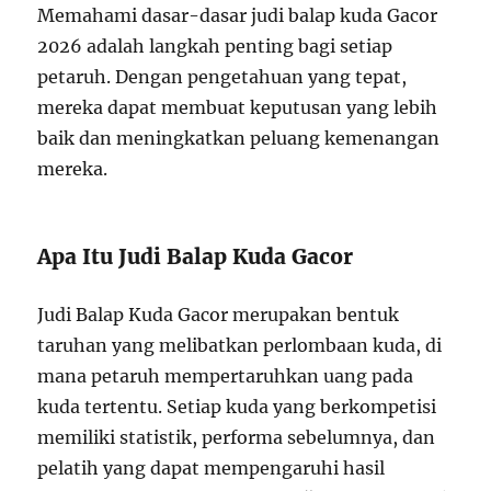
Memahami dasar-dasar judi balap kuda Gacor
2026 adalah langkah penting bagi setiap
petaruh. Dengan pengetahuan yang tepat,
mereka dapat membuat keputusan yang lebih
baik dan meningkatkan peluang kemenangan
mereka.
Apa Itu Judi Balap Kuda Gacor
Judi Balap Kuda Gacor merupakan bentuk
taruhan yang melibatkan perlombaan kuda, di
mana petaruh mempertaruhkan uang pada
kuda tertentu. Setiap kuda yang berkompetisi
memiliki statistik, performa sebelumnya, dan
pelatih yang dapat mempengaruhi hasil