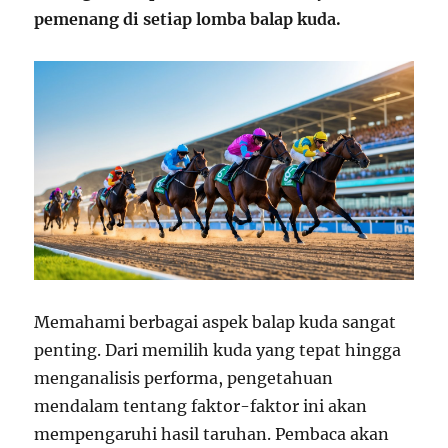
pemenang di setiap lomba balap kuda.
Memahami berbagai aspek balap kuda sangat
penting. Dari memilih kuda yang tepat hingga
menganalisis performa, pengetahuan
mendalam tentang faktor-faktor ini akan
mempengaruhi hasil taruhan. Pembaca akan