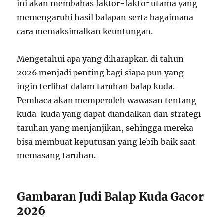
ini akan membahas faktor-faktor utama yang
memengaruhi hasil balapan serta bagaimana
cara memaksimalkan keuntungan.
Mengetahui apa yang diharapkan di tahun
2026 menjadi penting bagi siapa pun yang
ingin terlibat dalam taruhan balap kuda.
Pembaca akan memperoleh wawasan tentang
kuda-kuda yang dapat diandalkan dan strategi
taruhan yang menjanjikan, sehingga mereka
bisa membuat keputusan yang lebih baik saat
memasang taruhan.
Gambaran Judi Balap Kuda Gacor
2026