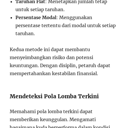
Taruhan Flat
: Menetapkan jumlah tetap
untuk setiap taruhan.
Persentase Modal
: Menggunakan
persentase tertentu dari modal untuk setiap
taruhan.
Kedua metode ini dapat membantu
menyeimbangkan risiko dan potensi
keuntungan. Dengan disiplin, petaruh dapat
mempertahankan kestabilan finansial.
Mendeteksi Pola Lomba Terkini
Memahami pola lomba terkini dapat
memberikan keunggulan. Mengamati
bagaimana kuda berperforma dalam kondisi