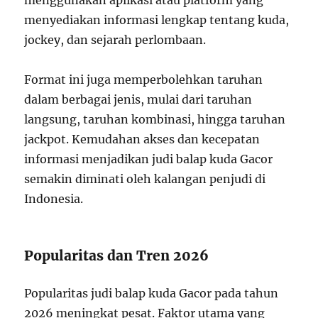
menggunakan aplikasi atau platform yang
menyediakan informasi lengkap tentang kuda,
jockey, dan sejarah perlombaan.
Format ini juga memperbolehkan taruhan
dalam berbagai jenis, mulai dari taruhan
langsung, taruhan kombinasi, hingga taruhan
jackpot. Kemudahan akses dan kecepatan
informasi menjadikan judi balap kuda Gacor
semakin diminati oleh kalangan penjudi di
Indonesia.
Popularitas dan Tren 2026
Popularitas judi balap kuda Gacor pada tahun
2026 meningkat pesat. Faktor utama yang