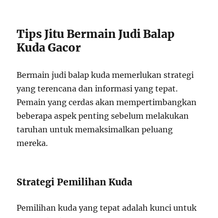
Tips Jitu Bermain Judi Balap
Kuda Gacor
Bermain judi balap kuda memerlukan strategi
yang terencana dan informasi yang tepat.
Pemain yang cerdas akan mempertimbangkan
beberapa aspek penting sebelum melakukan
taruhan untuk memaksimalkan peluang
mereka.
Strategi Pemilihan Kuda
Pemilihan kuda yang tepat adalah kunci untuk