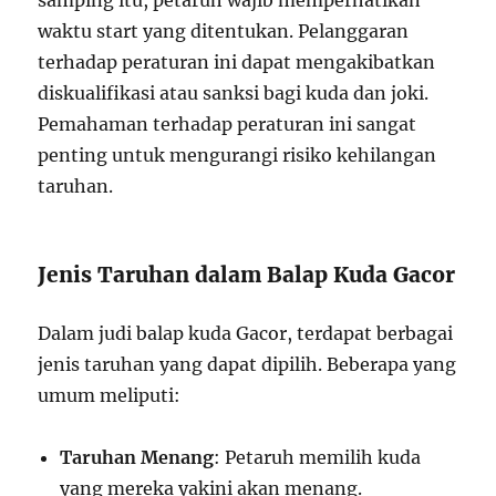
waktu start yang ditentukan. Pelanggaran
terhadap peraturan ini dapat mengakibatkan
diskualifikasi atau sanksi bagi kuda dan joki.
Pemahaman terhadap peraturan ini sangat
penting untuk mengurangi risiko kehilangan
taruhan.
Jenis Taruhan dalam Balap Kuda Gacor
Dalam judi balap kuda Gacor, terdapat berbagai
jenis taruhan yang dapat dipilih. Beberapa yang
umum meliputi:
Taruhan Menang
: Petaruh memilih kuda
yang mereka yakini akan menang.