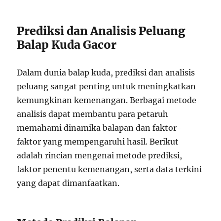
Prediksi dan Analisis Peluang
Balap Kuda Gacor
Dalam dunia balap kuda, prediksi dan analisis
peluang sangat penting untuk meningkatkan
kemungkinan kemenangan. Berbagai metode
analisis dapat membantu para petaruh
memahami dinamika balapan dan faktor-
faktor yang mempengaruhi hasil. Berikut
adalah rincian mengenai metode prediksi,
faktor penentu kemenangan, serta data terkini
yang dapat dimanfaatkan.