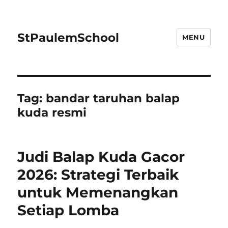
StPaulemSchool
MENU
Tag:
bandar taruhan balap
kuda resmi
Judi Balap Kuda Gacor
2026: Strategi Terbaik
untuk Memenangkan
Setiap Lomba