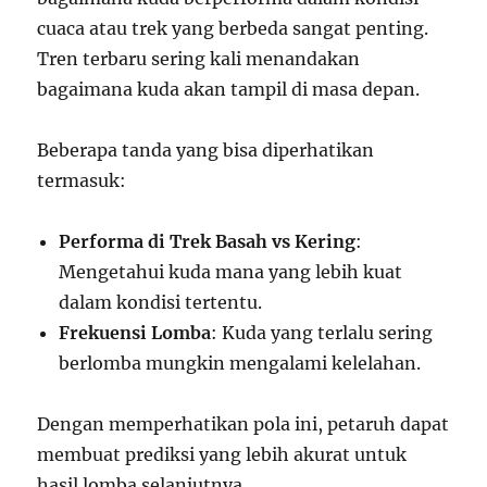
cuaca atau trek yang berbeda sangat penting.
Tren terbaru sering kali menandakan
bagaimana kuda akan tampil di masa depan.
Beberapa tanda yang bisa diperhatikan
termasuk:
Performa di Trek Basah vs Kering
:
Mengetahui kuda mana yang lebih kuat
dalam kondisi tertentu.
Frekuensi Lomba
: Kuda yang terlalu sering
berlomba mungkin mengalami kelelahan.
Dengan memperhatikan pola ini, petaruh dapat
membuat prediksi yang lebih akurat untuk
hasil lomba selanjutnya.