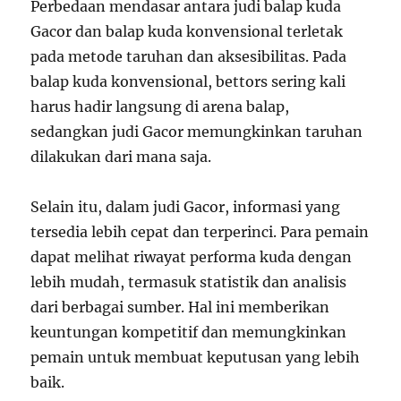
Perbedaan mendasar antara judi balap kuda
Gacor dan balap kuda konvensional terletak
pada metode taruhan dan aksesibilitas. Pada
balap kuda konvensional, bettors sering kali
harus hadir langsung di arena balap,
sedangkan judi Gacor memungkinkan taruhan
dilakukan dari mana saja.
Selain itu, dalam judi Gacor, informasi yang
tersedia lebih cepat dan terperinci. Para pemain
dapat melihat riwayat performa kuda dengan
lebih mudah, termasuk statistik dan analisis
dari berbagai sumber. Hal ini memberikan
keuntungan kompetitif dan memungkinkan
pemain untuk membuat keputusan yang lebih
baik.