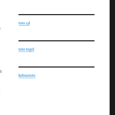
toto 4d
s
toto togel
h
kebuntoto
g