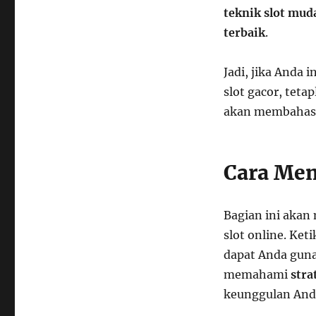
teknik slot mu
terbaik
.
Jadi, jika Anda
slot gacor, teta
akan membahas s
Cara Men
Bagian ini aka
slot online. Ket
dapat Anda gun
memahami
stra
keunggulan Anda