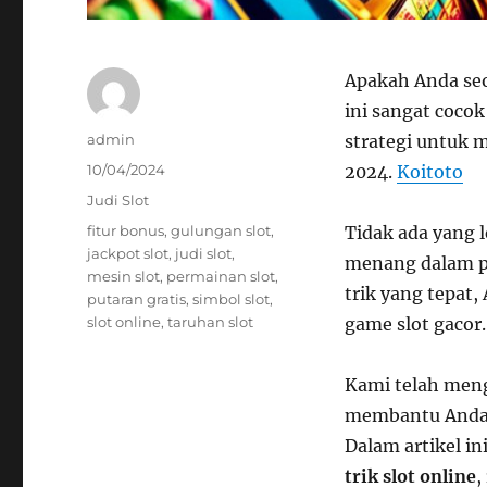
Apakah Anda seo
ini sangat coco
Author
admin
strategi untuk
Posted
10/04/2024
2024.
Koitoto
on
Categories
Judi Slot
Tags
fitur bonus
,
gulungan slot
,
Tidak ada yang 
jackpot slot
,
judi slot
,
menang dalam p
mesin slot
,
permainan slot
,
trik yang tepat
putaran gratis
,
simbol slot
,
slot online
,
taruhan slot
game slot gacor.
Kami telah meng
membantu Anda 
Dalam artikel 
trik slot online
,