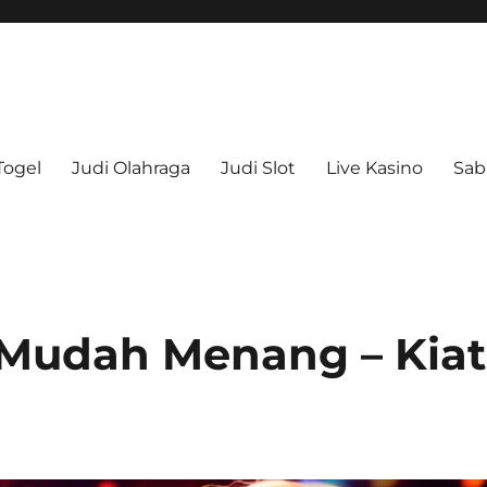
Togel
Judi Olahraga
Judi Slot
Live Kasino
Sab
 Mudah Menang – Kiat