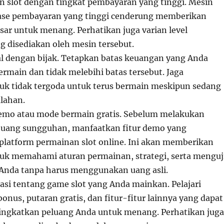
in slot dengan tingkat pembayaran yang tinggi. Mesin
ase pembayaran yang tinggi cenderung memberikan
sar untuk menang. Perhatikan juga varian level
 disediakan oleh mesin tersebut.
 dengan bijak. Tetapkan batas keuangan yang Anda
rmain dan tidak melebihi batas tersebut. Jaga
tuk tidak tergoda untuk terus bermain meskipun sedang
lahan.
emo atau mode bermain gratis. Sebelum melakukan
 uang sungguhan, manfaatkan fitur demo yang
 platform permainan slot online. Ini akan memberikan
k memahami aturan permainan, strategi, serta menguj
Anda tanpa harus menggunakan uang asli.
masi tentang game slot yang Anda mainkan. Pelajari
onus, putaran gratis, dan fitur-fitur lainnya yang dapat
gkatkan peluang Anda untuk menang. Perhatikan juga