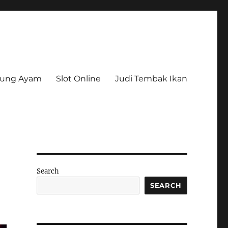
ung Ayam
Slot Online
Judi Tembak Ikan
Search
SEARCH