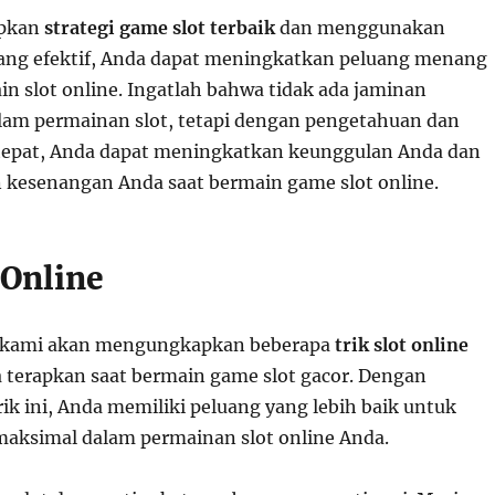
pkan
strategi game slot terbaik
dan menggunakan
ang efektif, Anda dapat meningkatkan peluang menang
in slot online. Ingatlah bahwa tidak ada jaminan
am permainan slot, tetapi dengan pengetahuan dan
tepat, Anda dapat meningkatkan keunggulan Anda dan
kesenangan Anda saat bermain game slot online.
 Online
i, kami akan mengungkapkan beberapa
trik slot online
 terapkan saat bermain game slot gacor. Dengan
k ini, Anda memiliki peluang yang lebih baik untuk
maksimal dalam permainan slot online Anda.