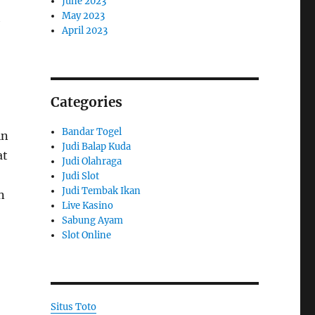
June 2023
May 2023
h
April 2023
Categories
Bandar Togel
in
Judi Balap Kuda
at
Judi Olahraga
Judi Slot
Judi Tembak Ikan
n
Live Kasino
Sabung Ayam
Slot Online
Situs Toto