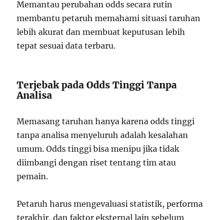
Memantau perubahan odds secara rutin
membantu petaruh memahami situasi taruhan
lebih akurat dan membuat keputusan lebih
tepat sesuai data terbaru.
Terjebak pada Odds Tinggi Tanpa
Analisa
Memasang taruhan hanya karena odds tinggi
tanpa analisa menyeluruh adalah kesalahan
umum. Odds tinggi bisa menipu jika tidak
diimbangi dengan riset tentang tim atau
pemain.
Petaruh harus mengevaluasi statistik, performa
terakhir, dan faktor eksternal lain sebelum