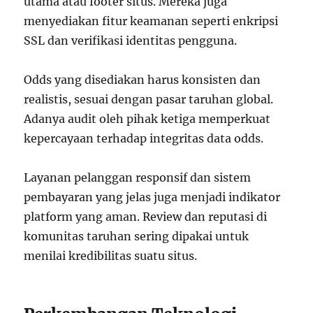
utama atau footer situs. Mereka juga
menyediakan fitur keamanan seperti enkripsi
SSL dan verifikasi identitas pengguna.
Odds yang disediakan harus konsisten dan
realistis, sesuai dengan pasar taruhan global.
Adanya audit oleh pihak ketiga memperkuat
kepercayaan terhadap integritas data odds.
Layanan pelanggan responsif dan sistem
pembayaran yang jelas juga menjadi indikator
platform yang aman. Review dan reputasi di
komunitas taruhan sering dipakai untuk
menilai kredibilitas suatu situs.