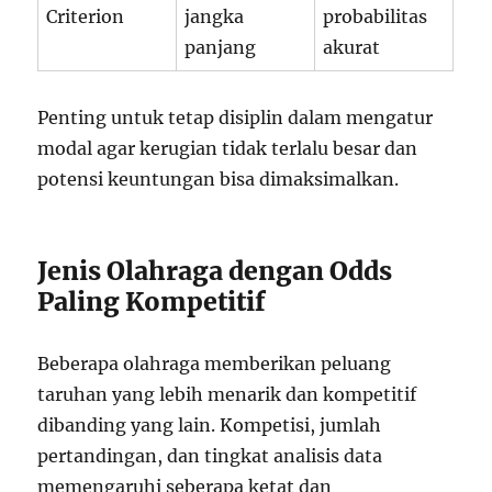
Criterion
jangka
probabilitas
panjang
akurat
Penting untuk tetap disiplin dalam mengatur
modal agar kerugian tidak terlalu besar dan
potensi keuntungan bisa dimaksimalkan.
Jenis Olahraga dengan Odds
Paling Kompetitif
Beberapa olahraga memberikan peluang
taruhan yang lebih menarik dan kompetitif
dibanding yang lain. Kompetisi, jumlah
pertandingan, dan tingkat analisis data
memengaruhi seberapa ketat dan