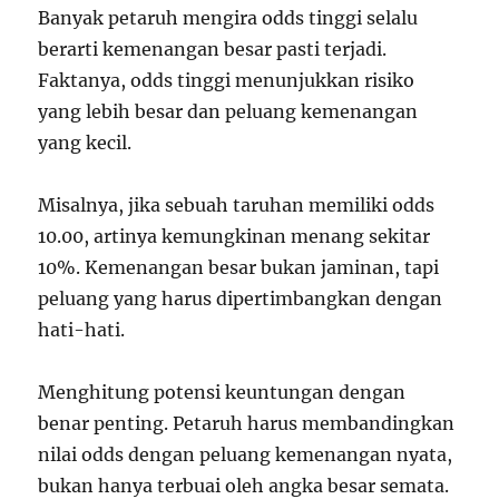
Banyak petaruh mengira odds tinggi selalu
berarti kemenangan besar pasti terjadi.
Faktanya, odds tinggi menunjukkan risiko
yang lebih besar dan peluang kemenangan
yang kecil.
Misalnya, jika sebuah taruhan memiliki odds
10.00, artinya kemungkinan menang sekitar
10%. Kemenangan besar bukan jaminan, tapi
peluang yang harus dipertimbangkan dengan
hati-hati.
Menghitung potensi keuntungan dengan
benar penting. Petaruh harus membandingkan
nilai odds dengan peluang kemenangan nyata,
bukan hanya terbuai oleh angka besar semata.