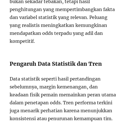
bukan sekadar tebakan, tetapi hasil
penghitungan yang mempertimbangkan fakta
dan variabel statistik yang relevan. Peluang
yang realistis meningkatkan kemungkinan
mendapatkan odds terpadu yang adil dan
kompetitif.
Pengaruh Data Statistik dan Tren
Data statistik seperti hasil pertandingan
sebelumnya, margin kemenangan, dan
keadaan fisik pemain memainkan peran utama
dalam penetapan odds. Tren performa terkini
juga menarik perhatian karena menunjukkan
konsistensi atau penurunan kemampuan tim.