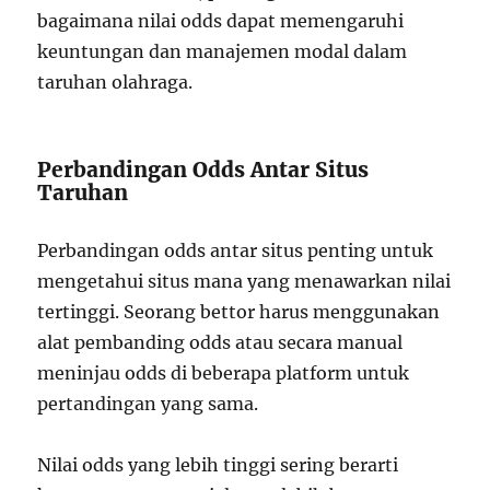
bagaimana nilai odds dapat memengaruhi
keuntungan dan manajemen modal dalam
taruhan olahraga.
Perbandingan Odds Antar Situs
Taruhan
Perbandingan odds antar situs penting untuk
mengetahui situs mana yang menawarkan nilai
tertinggi. Seorang bettor harus menggunakan
alat pembanding odds atau secara manual
meninjau odds di beberapa platform untuk
pertandingan yang sama.
Nilai odds yang lebih tinggi sering berarti