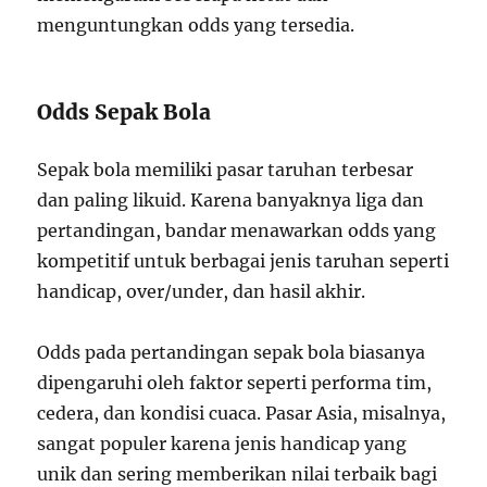
menguntungkan odds yang tersedia.
Odds Sepak Bola
Sepak bola memiliki pasar taruhan terbesar
dan paling likuid. Karena banyaknya liga dan
pertandingan, bandar menawarkan odds yang
kompetitif untuk berbagai jenis taruhan seperti
handicap, over/under, dan hasil akhir.
Odds pada pertandingan sepak bola biasanya
dipengaruhi oleh faktor seperti performa tim,
cedera, dan kondisi cuaca. Pasar Asia, misalnya,
sangat populer karena jenis handicap yang
unik dan sering memberikan nilai terbaik bagi