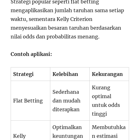
Strategi popular seperti flat betting
mengaplikasikan jumlah taruhan sama setiap
waktu, sementara Kelly Criterion
menyesuaikan besaran taruhan berdasarkan
nilai odds dan probabilitas menang.
Contoh aplikasi:
Strategi
Kelebihan
Kekurangan
Kurang
Sederhana
optimal
Flat Betting
dan mudah
untuk odds
diterapkan
tinggi
Optimalkan
Membutuhka
Kelly
keuntungan
n estimasi