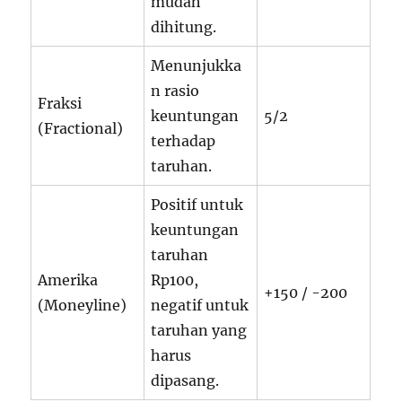
mudah
dihitung.
Menunjukka
n rasio
Fraksi
keuntungan
5/2
(Fractional)
terhadap
taruhan.
Positif untuk
keuntungan
taruhan
Amerika
Rp100,
+150 / -200
(Moneyline)
negatif untuk
taruhan yang
harus
dipasang.