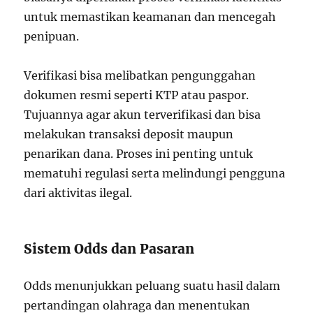
untuk memastikan keamanan dan mencegah
penipuan.
Verifikasi bisa melibatkan pengunggahan
dokumen resmi seperti KTP atau paspor.
Tujuannya agar akun terverifikasi dan bisa
melakukan transaksi deposit maupun
penarikan dana. Proses ini penting untuk
mematuhi regulasi serta melindungi pengguna
dari aktivitas ilegal.
Sistem Odds dan Pasaran
Odds menunjukkan peluang suatu hasil dalam
pertandingan olahraga dan menentukan