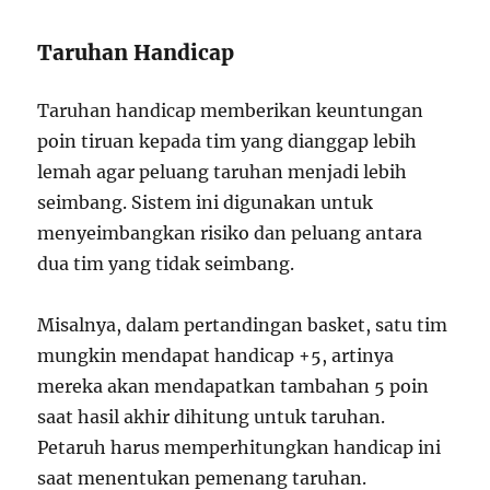
Taruhan Handicap
Taruhan handicap memberikan keuntungan
poin tiruan kepada tim yang dianggap lebih
lemah agar peluang taruhan menjadi lebih
seimbang. Sistem ini digunakan untuk
menyeimbangkan risiko dan peluang antara
dua tim yang tidak seimbang.
Misalnya, dalam pertandingan basket, satu tim
mungkin mendapat handicap +5, artinya
mereka akan mendapatkan tambahan 5 poin
saat hasil akhir dihitung untuk taruhan.
Petaruh harus memperhitungkan handicap ini
saat menentukan pemenang taruhan.