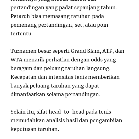
pertandingan yang padat sepanjang tahun.
Petaruh bisa memasang taruhan pada
pemenang pertandingan, set, atau poin
tertentu.
Turnamen besar seperti Grand Slam, ATP, dan
WTA menarik perhatian dengan odds yang
beragam dan peluang taruhan langsung.
Kecepatan dan intensitas tenis memberikan
banyak peluang taruhan yang dapat
dimanfaatkan selama pertandingan.
Selain itu, sifat head-to-head pada tenis
memudahkan analisis hasil dan pengambilan
keputusan taruhan.