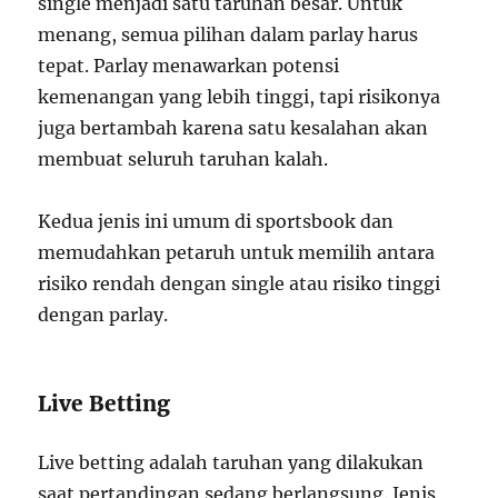
single menjadi satu taruhan besar. Untuk
menang, semua pilihan dalam parlay harus
tepat. Parlay menawarkan potensi
kemenangan yang lebih tinggi, tapi risikonya
juga bertambah karena satu kesalahan akan
membuat seluruh taruhan kalah.
Kedua jenis ini umum di sportsbook dan
memudahkan petaruh untuk memilih antara
risiko rendah dengan single atau risiko tinggi
dengan parlay.
Live Betting
Live betting adalah taruhan yang dilakukan
saat pertandingan sedang berlangsung. Jenis