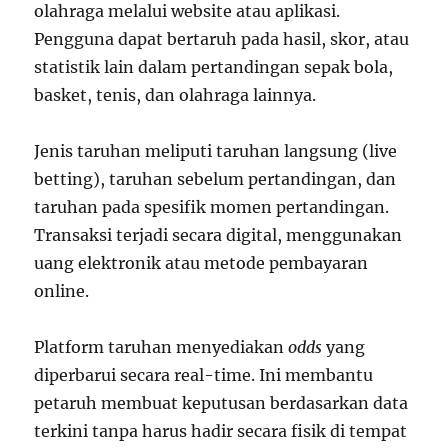
olahraga melalui website atau aplikasi.
Pengguna dapat bertaruh pada hasil, skor, atau
statistik lain dalam pertandingan sepak bola,
basket, tenis, dan olahraga lainnya.
Jenis taruhan meliputi taruhan langsung (live
betting), taruhan sebelum pertandingan, dan
taruhan pada spesifik momen pertandingan.
Transaksi terjadi secara digital, menggunakan
uang elektronik atau metode pembayaran
online.
Platform taruhan menyediakan
odds
yang
diperbarui secara real-time. Ini membantu
petaruh membuat keputusan berdasarkan data
terkini tanpa harus hadir secara fisik di tempat