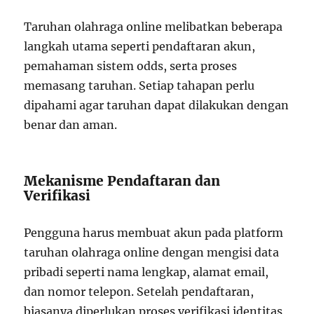
Taruhan olahraga online melibatkan beberapa
langkah utama seperti pendaftaran akun,
pemahaman sistem odds, serta proses
memasang taruhan. Setiap tahapan perlu
dipahami agar taruhan dapat dilakukan dengan
benar dan aman.
Mekanisme Pendaftaran dan
Verifikasi
Pengguna harus membuat akun pada platform
taruhan olahraga online dengan mengisi data
pribadi seperti nama lengkap, alamat email,
dan nomor telepon. Setelah pendaftaran,
biasanya diperlukan proses verifikasi identitas