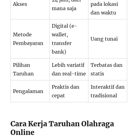
Akses
pada lokasi
mana saja
dan waktu
Digital (e-
Metode
wallet,
Uang tunai
Pembayaran
transfer
bank)
Pilihan
Lebih variatif
Terbatas dan
Taruhan
dan real-time
statis
Praktis dan
Interaktif dan
Pengalaman
cepat
tradisional
Cara Kerja Taruhan Olahraga
Online