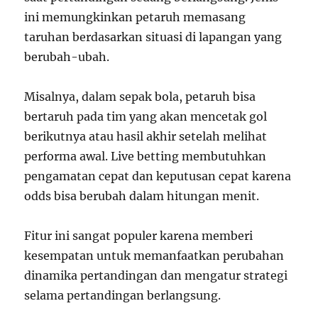
ini memungkinkan petaruh memasang
taruhan berdasarkan situasi di lapangan yang
berubah-ubah.
Misalnya, dalam sepak bola, petaruh bisa
bertaruh pada tim yang akan mencetak gol
berikutnya atau hasil akhir setelah melihat
performa awal. Live betting membutuhkan
pengamatan cepat dan keputusan cepat karena
odds bisa berubah dalam hitungan menit.
Fitur ini sangat populer karena memberi
kesempatan untuk memanfaatkan perubahan
dinamika pertandingan dan mengatur strategi
selama pertandingan berlangsung.