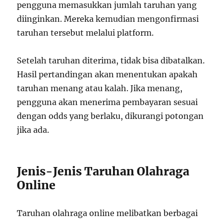
pengguna memasukkan jumlah taruhan yang
diinginkan. Mereka kemudian mengonfirmasi
taruhan tersebut melalui platform.
Setelah taruhan diterima, tidak bisa dibatalkan.
Hasil pertandingan akan menentukan apakah
taruhan menang atau kalah. Jika menang,
pengguna akan menerima pembayaran sesuai
dengan odds yang berlaku, dikurangi potongan
jika ada.
Jenis-Jenis Taruhan Olahraga
Online
Taruhan olahraga online melibatkan berbagai