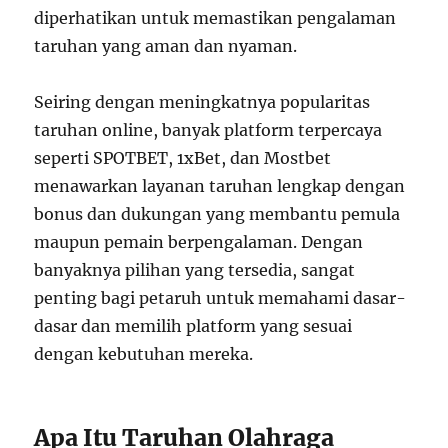
diperhatikan untuk memastikan pengalaman
taruhan yang aman dan nyaman.
Seiring dengan meningkatnya popularitas
taruhan online, banyak platform terpercaya
seperti SPOTBET, 1xBet, dan Mostbet
menawarkan layanan taruhan lengkap dengan
bonus dan dukungan yang membantu pemula
maupun pemain berpengalaman. Dengan
banyaknya pilihan yang tersedia, sangat
penting bagi petaruh untuk memahami dasar-
dasar dan memilih platform yang sesuai
dengan kebutuhan mereka.
Apa Itu Taruhan Olahraga