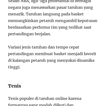
Selain NBA, liga-liga profesional di berbagai
negara juga menawarkan pasar taruhan yang
menarik. Taruhan langsung pada basket
memungkinkan petaruh mengambil keputusan
berdasarkan performa tim yang terlihat saat
pertandingan berjalan.
Variasi jenis taruhan dan tempo cepat
pertandingan membuat basket menjadi favorit
di kalangan petaruh yang menyukai dinamika
tinggi.
Tenis
Tenis populer di taruhan online karena
formatnya yang mudah diikuti dan