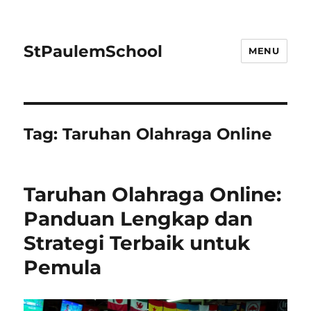
StPaulemSchool
MENU
Tag:
Taruhan Olahraga Online
Taruhan Olahraga Online:
Panduan Lengkap dan
Strategi Terbaik untuk
Pemula