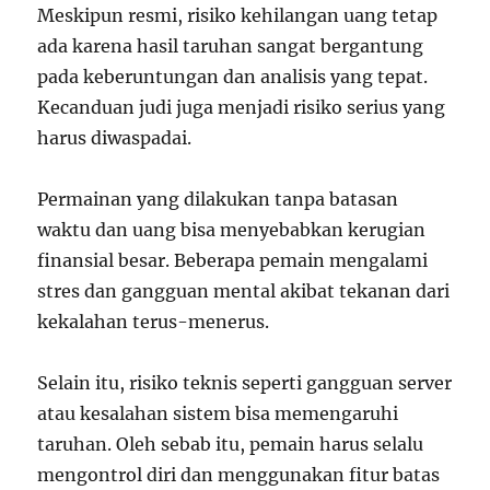
Meskipun resmi, risiko kehilangan uang tetap
ada karena hasil taruhan sangat bergantung
pada keberuntungan dan analisis yang tepat.
Kecanduan judi juga menjadi risiko serius yang
harus diwaspadai.
Permainan yang dilakukan tanpa batasan
waktu dan uang bisa menyebabkan kerugian
finansial besar. Beberapa pemain mengalami
stres dan gangguan mental akibat tekanan dari
kekalahan terus-menerus.
Selain itu, risiko teknis seperti gangguan server
atau kesalahan sistem bisa memengaruhi
taruhan. Oleh sebab itu, pemain harus selalu
mengontrol diri dan menggunakan fitur batas