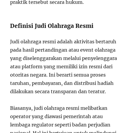
praktik tersebut secara hukum.
Definisi Judi Olahraga Resmi
Judi olahraga resmi adalah aktivitas bertaruh
pada hasil pertandingan atau event olahraga
yang diselenggarakan melalui penyelenggara
atau platform yang memiliki izin resmi dari
otoritas negara. Ini berarti semua proses
taruhan, pembayaran, dan distribusi hadiah
dilakukan secara transparan dan teratur.
Biasanya, judi olahraga resmi melibatkan
operator yang diawasi pemerintah atau
lembaga regulator seperti badan perjudian
nasional. Hal ini bertujuan untuk melindungi