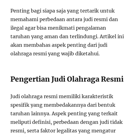
Penting bagi siapa saja yang tertarik untuk
memahami perbedaan antara judi resmi dan
ilegal agar bisa menikmati pengalaman
taruhan yang aman dan terlindungi. Artikel ini
akan membahas aspek penting dari judi
olahraga resmi yang wajib diketahui.
Pengertian Judi Olahraga Resmi
Judi olahraga resmi memiliki karakteristik
spesifik yang membedakannya dari bentuk
taruhan lainnya. Aspek penting yang terkait
meliputi definisi, perbedaan dengan judi tidak
resmi, serta faktor legalitas yang mengatur