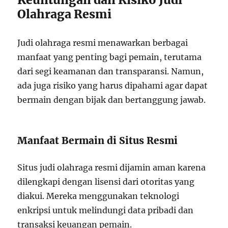
Olahraga Resmi
Judi olahraga resmi menawarkan berbagai
manfaat yang penting bagi pemain, terutama
dari segi keamanan dan transparansi. Namun,
ada juga risiko yang harus dipahami agar dapat
bermain dengan bijak dan bertanggung jawab.
Manfaat Bermain di Situs Resmi
Situs judi olahraga resmi dijamin aman karena
dilengkapi dengan lisensi dari otoritas yang
diakui. Mereka menggunakan teknologi
enkripsi untuk melindungi data pribadi dan
transaksi keuangan pemain.