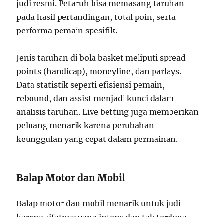
judi resmi. Petaruh bisa memasang taruhan
pada hasil pertandingan, total poin, serta
performa pemain spesifik.
Jenis taruhan di bola basket meliputi spread
points (handicap), moneyline, dan parlays.
Data statistik seperti efisiensi pemain,
rebound, dan assist menjadi kunci dalam
analisis taruhan. Live betting juga memberikan
peluang menarik karena perubahan
keunggulan yang cepat dalam permainan.
Balap Motor dan Mobil
Balap motor dan mobil menarik untuk judi
karena sifatnya yang intens dan tak terduga.