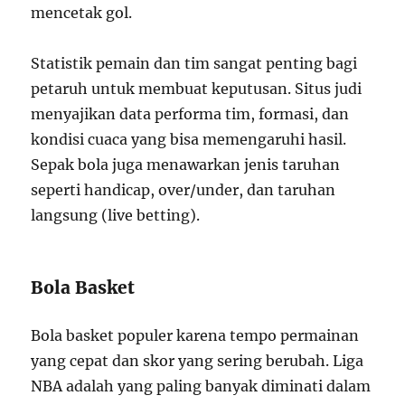
mencetak gol.
Statistik pemain dan tim sangat penting bagi
petaruh untuk membuat keputusan. Situs judi
menyajikan data performa tim, formasi, dan
kondisi cuaca yang bisa memengaruhi hasil.
Sepak bola juga menawarkan jenis taruhan
seperti handicap, over/under, dan taruhan
langsung (live betting).
Bola Basket
Bola basket populer karena tempo permainan
yang cepat dan skor yang sering berubah. Liga
NBA adalah yang paling banyak diminati dalam