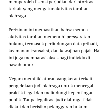
memperoleh lisensi perjudian dari otoritas
terkait yang mengatur aktivitas taruhan
olahraga.
Perizinan ini memastikan bahwa semua
aktivitas taruhan memenuhi persyaratan
hukum, termasuk perlindungan data pribadi,
keamanan transaksi, dan kewajiban pajak. Hal
ini juga membatasi akses bagi individu di
bawah umur.
Negara memiliki aturan yang ketat terkait
pengelolaan judi olahraga untuk mencegah
praktik ilegal dan melindungi kepentingan
publik. Tanpa legalitas, judi olahraga tidak
diakui dan berisiko pelanggaran hukum.