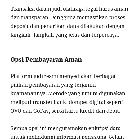
Transaksi dalam judi olahraga legal harus aman
dan transparan. Pengguna memastikan proses
deposit dan penarikan dana dilakukan dengan
langkah-langkah yang jelas dan terpercaya.
Opsi Pembayaran Aman
Platform judi resmi menyediakan berbagai
pilihan pembayaran yang terjamin
keamanannya. Metode yang umum digunakan
meliputi transfer bank, dompet digital seperti
OVO dan GoPay, serta kartu kredit dan debit.
Semua opsi ini mengutamakan enkripsi data
untuk melindungi informasi pengguna. Selain