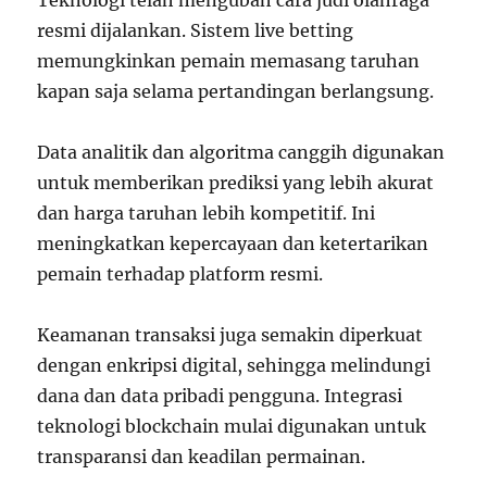
resmi dijalankan. Sistem live betting
memungkinkan pemain memasang taruhan
kapan saja selama pertandingan berlangsung.
Data analitik dan algoritma canggih digunakan
untuk memberikan prediksi yang lebih akurat
dan harga taruhan lebih kompetitif. Ini
meningkatkan kepercayaan dan ketertarikan
pemain terhadap platform resmi.
Keamanan transaksi juga semakin diperkuat
dengan enkripsi digital, sehingga melindungi
dana dan data pribadi pengguna. Integrasi
teknologi blockchain mulai digunakan untuk
transparansi dan keadilan permainan.