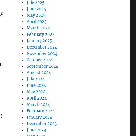
July 2025
June 2025
ga
May 2025
April 2025
March 2025
February 2025
January 2025
December 2024
November 2024
October 2024
an
September 2024
August 2024
July 2024
June 2024
May 2024
April 2024
March 2024
February 2024
g
January 2024
n
December 2023
June 2023