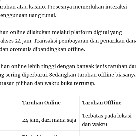
taruhan atau kasino. Prosesnya memerlukan interaksi
penggunaan uang tunai.
han online dilakukan melalui platform digital yang
kses 24 jam. Transaksi pembayaran dan penarikan dan
 dan otomatis dibandingkan offline.
ruhan online lebih tinggi dengan banyak jenis taruhan da
g sering diperbarui. Sedangkan taruhan offline biasany
atasan pilihan dan waktu buka tertutup.
Taruhan Online
Taruhan Offline
Terbatas pada lokasi
24 jam, dari mana saja
dan waktu