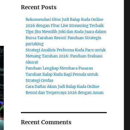
Recent Posts
Rekomendasi Situs Judi Balap Kuda Online
2026 dengan Fitur Live Streaming Terbaik
Tips Jitu Memilih Joki dan Kuda Juara dalam
Bursa Taruhan Resmi: Panduan Strategis
partaking
Strategi Analisis Performa Kuda Pacu untuk
Menang Taruhan 2026: Panduan Evaluasi
Akurat
Panduan Lengkap Membaca Pasaran
Taruhan Balap Kuda Bagi Pemula untuk
Strategi Cerdas
Cara Daftar Akun Judi Balap Kuda Online
Resmi dan Terpercaya 2026 dengan Aman
Recent Comments