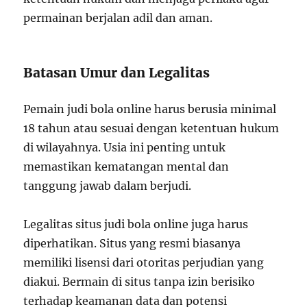
permainan berjalan adil dan aman.
Batasan Umur dan Legalitas
Pemain judi bola online harus berusia minimal
18 tahun atau sesuai dengan ketentuan hukum
di wilayahnya. Usia ini penting untuk
memastikan kematangan mental dan
tanggung jawab dalam berjudi.
Legalitas situs judi bola online juga harus
diperhatikan. Situs yang resmi biasanya
memiliki lisensi dari otoritas perjudian yang
diakui. Bermain di situs tanpa izin berisiko
terhadap keamanan data dan potensi