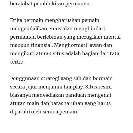
berakibat pemblokiran permanen.
Etika bermain mengharuskan pemain
mengendalikan emosi dan menghindari
permainan berlebihan yang merugikan mental
maupun finansial. Menghormati lawan dan
mengikuti aturan situs adalah bagian dari tata
tertib.
Penggunaan strategi yang sah dan bermain
secara jujur menjamin fair play. Situs resmi
biasanya menyediakan panduan mengenai
aturan main dan batas taruhan yang harus
dipatuhi oleh semua pemain.