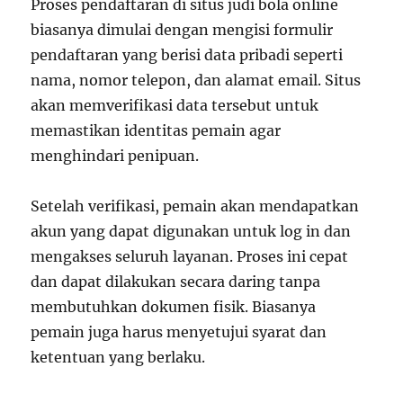
Proses pendaftaran di situs judi bola online
biasanya dimulai dengan mengisi formulir
pendaftaran yang berisi data pribadi seperti
nama, nomor telepon, dan alamat email. Situs
akan memverifikasi data tersebut untuk
memastikan identitas pemain agar
menghindari penipuan.
Setelah verifikasi, pemain akan mendapatkan
akun yang dapat digunakan untuk log in dan
mengakses seluruh layanan. Proses ini cepat
dan dapat dilakukan secara daring tanpa
membutuhkan dokumen fisik. Biasanya
pemain juga harus menyetujui syarat dan
ketentuan yang berlaku.