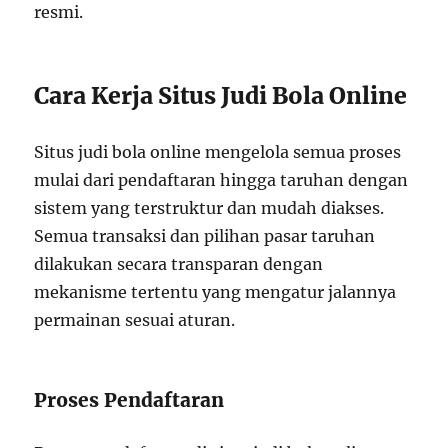
resmi.
Cara Kerja Situs Judi Bola Online
Situs judi bola online mengelola semua proses
mulai dari pendaftaran hingga taruhan dengan
sistem yang terstruktur dan mudah diakses.
Semua transaksi dan pilihan pasar taruhan
dilakukan secara transparan dengan
mekanisme tertentu yang mengatur jalannya
permainan sesuai aturan.
Proses Pendaftaran