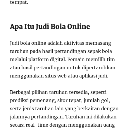
tempat.
Apa Itu Judi Bola Online
Judi bola online adalah aktivitas memasang
taruhan pada hasil pertandingan sepak bola
melalui platform digital. Pemain memilih tim
atau hasil pertandingan untuk dipertaruhkan
menggunakan situs web atau aplikasi judi.
Berbagai pilihan taruhan tersedia, seperti
prediksi pemenang, skor tepat, jumlah gol,
serta jenis taruhan lain yang berkaitan dengan
jalannya pertandingan. Taruhan ini dilakukan
secara real-time dengan menggunakan uang