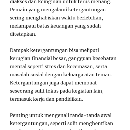
diakses dan keinginan untuk terus menang.
Pemain yang mengalami ketergantungan
sering menghabiskan waktu berlebihan,
melampaui batas keuangan yang sudah
ditetapkan.
Dampak ketergantungan bisa meliputi
kerugian finansial besar, gangguan kesehatan
mental seperti stres dan kecemasan, serta
masalah sosial dengan keluarga atau teman.
Ketergantungan juga dapat membuat
seseorang sulit fokus pada kegiatan lain,
termasuk kerja dan pendidikan.
Penting untuk mengenali tanda-tanda awal
ketergantungan, seperti sulit menghentikan