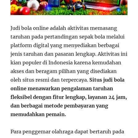
Judi bola online adalah aktivitas memasang
taruhan pada pertandingan sepak bola melalui
platform digital yang menyediakan berbagai
jenis taruhan dan pasaran lengkap. Aktivitas ini
kian populer di Indonesia karena kemudahan
akses dan beragam pilihan yang disediakan
oleh situs resmi dan terpercaya.
Situs judi bola
online menawarkan pengalaman taruhan
fleksibel dengan fitur lengkap, layanan 24 jam,
dan berbagai metode pembayaran yang
memudahkan pemain.
Para penggemar olahraga dapat bertaruh pada