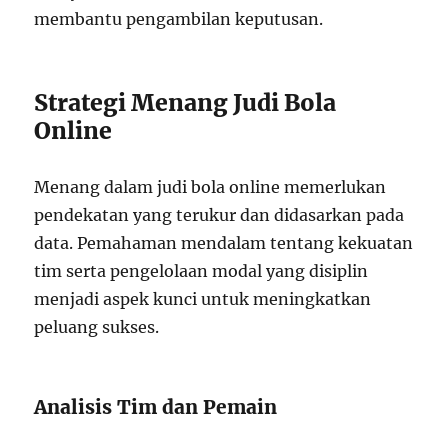
membantu pengambilan keputusan.
Strategi Menang Judi Bola
Online
Menang dalam judi bola online memerlukan
pendekatan yang terukur dan didasarkan pada
data. Pemahaman mendalam tentang kekuatan
tim serta pengelolaan modal yang disiplin
menjadi aspek kunci untuk meningkatkan
peluang sukses.
Analisis Tim dan Pemain